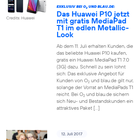
EXKLUSIV BEI O
UND BLAU.DE:
2
Das Huawei P10 jetzt
Credits: Huawei
mit gratis MediaPad
T1 im edlen Metallic-
Look
Ab dem 11. Juli erhalten Kunden, die
das beliebte Huawei P10 kaufen,
gratis ein Huawei MediaPad T1 7.0
(3G) dazu. Schnell zu sein lohnt
sich: Das exklusive Angebot für
Kunden von O
und blau.de gilt nur,
2
solange der Vorrat an MediaPads T1
reicht. Bei O
und blau.de sichern
2
sich Neu- und Bestandskunden ein
attraktives Paket […]
12. Juli 2017