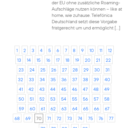
der EU ohne zusätzliche Roaming-
Aufschläge nutzen können – like at
home, wie zuhause. Telefónica
Deutschland setzt diese Vorgabe
fristgerecht um und ermöglicht […]
1
2
3
4
5
6
7
8
9
10
11
12
13
14
15
16
17
18
19
20
21
22
23
24
25
26
27
28
29
30
31
32
33
34
35
36
37
38
39
40
41
42
43
44
45
46
47
48
49
50
51
52
53
54
55
56
57
58
59
60
61
62
63
64
65
66
67
68
69
70
71
72
73
74
75
76
77