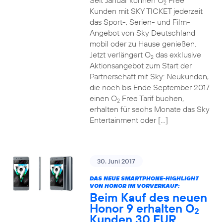
Seit Januar können O
Free
2
Kunden mit SKY TICKET jederzeit
das Sport-, Serien- und Film-
Angebot von Sky Deutschland
mobil oder zu Hause genießen.
Jetzt verlängert O
das exklusive
2
Aktionsangebot zum Start der
Partnerschaft mit Sky: Neukunden,
die noch bis Ende September 2017
einen O
Free Tarif buchen,
2
erhalten für sechs Monate das Sky
Entertainment oder […]
30. Juni 2017
DAS NEUE SMARTPHONE-HIGHLIGHT
VON HONOR IM VORVERKAUF:
Beim Kauf des neuen
Honor 9 erhalten O
2
Kunden 30 EUR