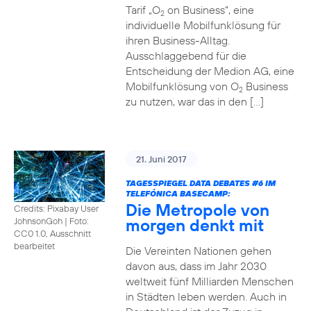
Tarif „O
on Business“, eine
2
individuelle Mobilfunklösung für
ihren Business-Alltag.
Ausschlaggebend für die
Entscheidung der Medion AG, eine
Mobilfunklösung von O
Business
2
zu nutzen, war das in den […]
21. Juni 2017
TAGESSPIEGEL DATA DEBATES
#6
IM
TELEFÓNICA BASECAMP:
Die Metropole von
Credits: Pixabay User
morgen denkt mit
JohnsonGoh
|
Foto:
CC0 1.0, Ausschnitt
bearbeitet
Die Vereinten Nationen gehen
davon aus, dass im Jahr 2030
weltweit fünf Milliarden Menschen
in Städten leben werden. Auch in