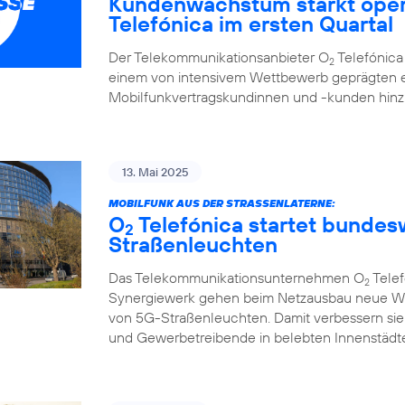
Kundenwachstum stärkt oper
Telefónica im ersten Quartal
Der Telekommunikationsanbieter O
Telefónica 
2
einem von intensivem Wettbewerb geprägten e
Mobilfunkvertragskundinnen und -kunden hi
13. Mai 2025
MOBILFUNK AUS DER STRASSENLATERNE:
O
Telefónica startet bunde
2
Straßenleuchten
Das Telekommunikationsunternehmen O
Telef
2
Synergiewerk gehen beim Netzausbau neue W
von 5G-Straßenleuchten. Damit verbessern sie
und Gewerbetreibende in belebten Innenstädte