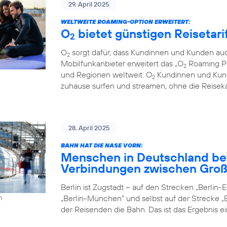
29. April 2025
WELTWEITE ROAMING-OPTION ERWEITERT:
O
bietet günstigen Reisetari
2
O
sorgt dafür, dass Kundinnen und Kunden auc
2
Mobilfunkanbieter erweitert das „O
Roaming Pl
2
und Regionen weltweit. O
Kundinnen und Kund
2
zuhause surfen und streamen, ohne die Reiseka
28. April 2025
BAHN HAT DIE NASE VORN:
Menschen in Deutschland be
Verbindungen zwischen Groß
Berlin ist Zugstadt – auf den Strecken „Berlin-Es
„Berlin-München” und selbst auf der Strecke „B
h
der Reisenden die Bahn. Das ist das Ergebnis e