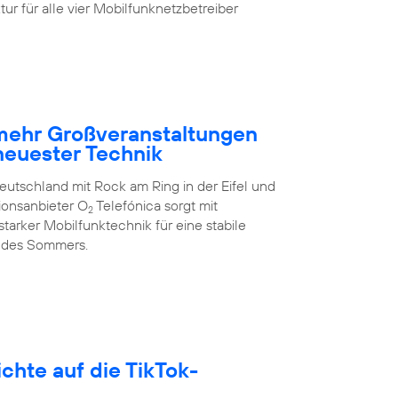
ur für alle vier Mobilfunknetzbetreiber
 mehr Großveranstaltungen
neuester Technik
eutschland mit Rock am Ring in der Eifel und
ionsanbieter O
Telefónica sorgt mit
2
arker Mobilfunktechnik für eine stabile
 des Sommers.
hte auf die TikTok-