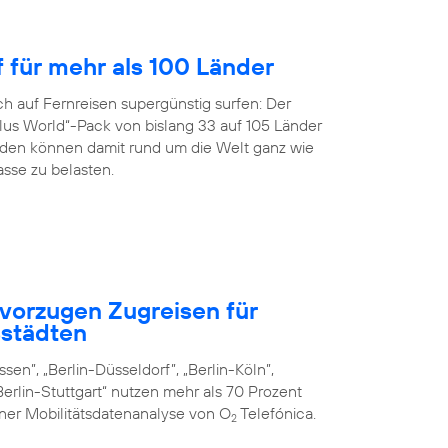
f für mehr als 100 Länder
h auf Fernreisen supergünstig surfen: Der
us World“-Pack von bislang 33 auf 105 Länder
en können damit rund um die Welt ganz wie
sse zu belasten.
vorzugen Zugreisen für
städten
sen”, „Berlin-Düsseldorf”, „Berlin-Köln”,
erlin-Stuttgart“ nutzen mehr als 70 Prozent
iner Mobilitätsdatenanalyse von O
Telefónica.
2