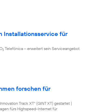
 Installationsservice für
 O
Telefónica – erweitert sein Serviceangebot.
2
hmen forschen für
nnovation Track XT“ (GINT XT) gestartet |
lagen fürs Highspeed-Internet für