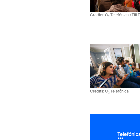
Credits: O
Telefónica / Till
2
Credits: O
Telefónica
2