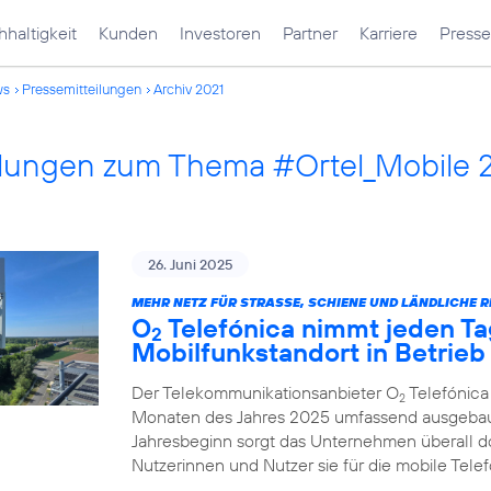
haltigkeit
Kunden
Investoren
Partner
Karriere
Presse
ws
Pressemitteilungen
Archiv 2021
ilungen zum Thema #Ortel_Mobile 
26. Juni 2025
MEHR NETZ FÜR STRASSE, SCHIENE UND LÄNDLICHE R
O
Telefónica nimmt jeden Ta
2
Mobilfunkstandort in Betrieb
Der Telekommunikationsanbieter O
Telefónica
2
Monaten des Jahres 2025 umfassend ausgebau
Jahresbeginn sorgt das Unternehmen überall d
Nutzerinnen und Nutzer sie für die mobile Tel