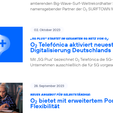
amtierenden Big-Wave-Surf-Weltrekordhalter S
namensgebender Partner der O
SURFTOWN 
2
02. Oktober 2023
„5G PLUS“ STARTET IM GESAMTEN 5G NETZ VON O
:
2
O
Telefónica aktiviert neues
2
Digitalisierung Deutschlands
Mit „5G Plus“ bezeichnet O
Telefónica die 5G-
2
Unternehmen ausschließlich die für 5G vorge
28. September 2023
NEUES ANGEBOT FÜR SELBSTSTÄNDIGE:
O
bietet mit erweitertem Po
2
Flexibilität