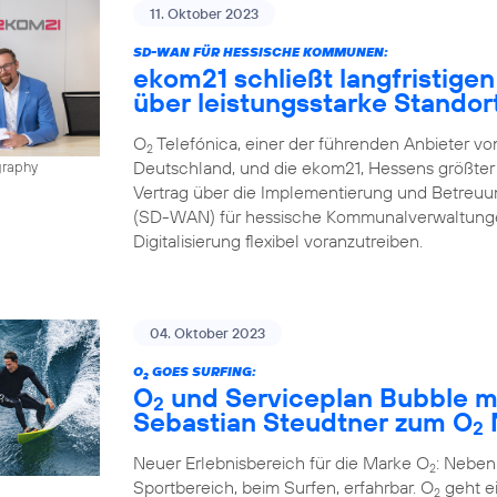
11. Oktober 2023
SD-WAN FÜR HESSISCHE KOMMUNEN:
ekom21 schließt langfristigen
über leistungsstarke Stando
O
Telefónica, einer der führenden Anbieter v
2
Deutschland, und die ekom21, Hessens größter 
graphy
Vertrag über die Implementierung und Betreu
(SD-WAN) für hessische Kommunalverwaltungen
Digitalisierung flexibel voranzutreiben.
04. Oktober 2023
O
GOES SURFING:
2
O
und Serviceplan Bubble m
2
Sebastian Steudtner zum O
2
Neuer Erlebnisbereich für die Marke O
: Neben
2
Sportbereich, beim Surfen, erfahrbar. O
geht ei
2