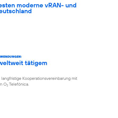
testen moderne vRAN- und
eutschland
ANWENDUNGEN:
weltweit tätigem
langfristige Kooperationsvereinbarung mit
on O
Telefónica.
2