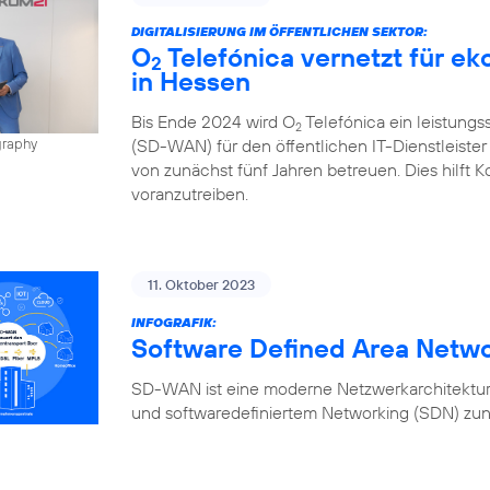
DIGITALISIERUNG IM ÖFFENTLICHEN SEKTOR:
O
Telefónica vernetzt für e
2
in Hessen
Bis Ende 2024 wird O
Telefónica ein leistung
2
(SD-WAN) für den öffentlichen IT-Dienstleiste
graphy
von zunächst fünf Jahren betreuen. Dies hilft K
voranzutreiben.
11. Oktober 2023
INFOGRAFIK:
Software Defined Area Netw
SD-WAN ist eine moderne Netzwerkarchitektur,
und softwaredefiniertem Networking (SDN) zun