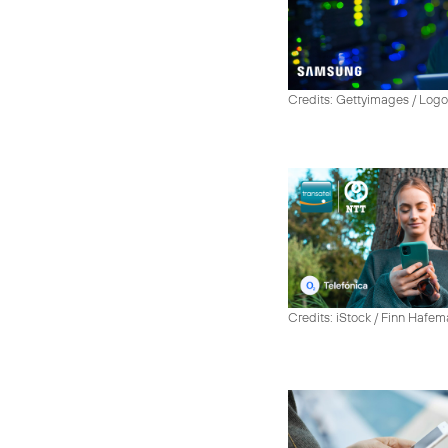
Credits: Gettyimages / Log
Credits: iStock / Finn Hafe