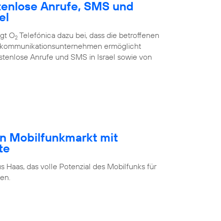
tenlose Anrufe, SMS und
el
ägt O
Telefónica dazu bei, dass die betroffenen
2
ekommunikations­unternehmen ermöglicht
stenlose Anrufe und SMS in Israel sowie von
n Mobilfunkmarkt mit
te
s Haas, das volle Potenzial des Mobilfunks für
en.