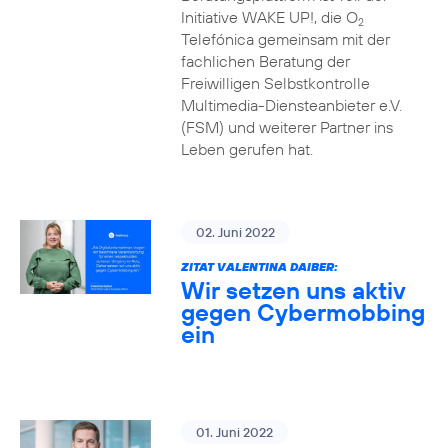
Initiative WAKE UP!, die O
2
Telefónica gemeinsam mit der
fachlichen Beratung der
Freiwilligen Selbstkontrolle
Multimedia-Diensteanbieter e.V.
(FSM) und weiterer Partner ins
Leben gerufen hat.
02. Juni 2022
ZITAT VALENTINA DAIBER:
Wir setzen uns aktiv
gegen Cybermobbing
ein
01. Juni 2022