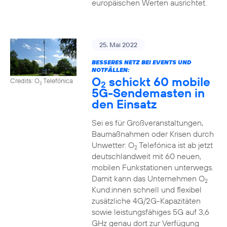
europäischen Werten ausrichtet.
25. Mai 2022
BESSERES NETZ BEI EVENTS UND
NOTFÄLLEN:
O
schickt 60 mobile
Credits: O
Telefónica
2
2
5G-Sendemasten in
den Einsatz
Sei es für Großveranstaltungen,
Baumaßnahmen oder Krisen durch
Unwetter: O
Telefónica ist ab jetzt
2
deutschlandweit mit 60 neuen,
mobilen Funkstationen unterwegs.
Damit kann das Unternehmen O
2
Kund:innen schnell und flexibel
zusätzliche 4G/2G-Kapazitäten
sowie leistungsfähiges 5G auf 3,6
GHz genau dort zur Verfügung