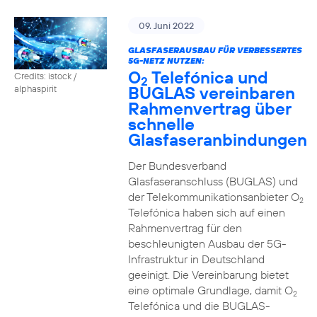
09. Juni 2022
GLASFASERAUSBAU FÜR VERBESSERTES
5G-NETZ NUTZEN:
O
Telefónica und
Credits: istock /
2
BUGLAS vereinbaren
alphaspirit
Rahmenvertrag über
schnelle
Glasfaseranbindungen
Der Bundesverband
Glasfaseranschluss (BUGLAS) und
der Telekommunikationsanbieter O
2
Telefónica haben sich auf einen
Rahmenvertrag für den
beschleunigten Ausbau der 5G-
Infrastruktur in Deutschland
geeinigt. Die Vereinbarung bietet
eine optimale Grundlage, damit O
2
Telefónica und die BUGLAS-