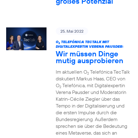
großes Potenzial
25. Mai 2022
O
TELEFÓNICA TECTALK MIT
2
DIGITALEXPERTIN VERENA PAUSDER:
Wir müssen Dinge
mutig ausprobieren
Im aktuellen O
Telefónica TecTalk
2
diskutiert Markus Haas, CEO von
O
Telefónica, mit Digitalexpertin
2
Verena Pausder und Moderatorin
Katrin-Cécile Ziegler über das
Tempo in der Digitalisierung und
die ersten Impulse durch die
Bundesregierung. Außerdem
sprechen sie über die Bedeutung
eines Metaverse, das sich an