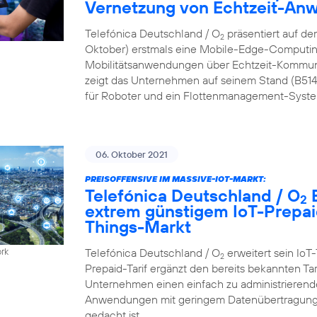
Vernetzung von Echtzeit-A
Telefónica Deutschland / O
präsentiert auf de
2
Oktober) erstmals eine Mobile-Edge-Computing
Mobilitätsanwendungen über Echtzeit-Kommun
zeigt das Unternehmen auf seinem Stand (B51
für Roboter und ein Flottenmanagement-Syste
06. Oktober 2021
PREISOFFENSIVE IM MASSIVE-IOT-MARKT:
Telefónica Deutschland / O
B
2
extrem günstigem IoT-Prepaid
Things-Markt
Telefónica Deutschland / O
erweitert sein IoT-
ork
2
Prepaid-Tarif ergänzt den bereits bekannten Ta
Unternehmen einen einfach zu administrierenden
Anwendungen mit geringem Datenübertragungs
gedacht ist.