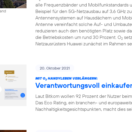
alle Frequenzbänder und Mobilfunkstandards un
Beispiel für den 5G-Netzausbau auf 3,6 GHz 
land
Antennensystemen auf Hausdächern und Mobilfu
Antenne vereinfacht solche Auf- und Umbauten
reduzieren auch den benötigten Platz sowie 
die Betriebskosten um rund 30 Prozent. O
setz
2
Netzausrüsters Huawei zunächst im Rahmen sei
20. Oktober 2021
MIT O
HANDYLEBEN VERLÄNGERN:
2
Verantwortungsvoll einkaufen
Laut Bitkom wollen 92 Prozent der Nutzer bei
Das Eco Rating, ein branchen- und europaweit
Nachhaltigkeitsgesichtspunkten, macht dies seit