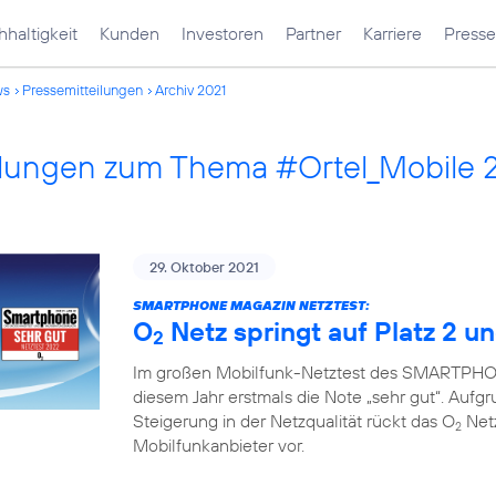
haltigkeit
Kunden
Investoren
Partner
Karriere
Presse
ws
Pressemitteilungen
Archiv 2021
ilungen zum Thema #Ortel_Mobile 
29. Oktober 2021
SMARTPHONE MAGAZIN NETZTEST:
O
Netz springt auf Platz 2 un
2
Im großen Mobilfunk-Netztest des SMARTPHON
diesem Jahr erstmals die Note „sehr gut“. Auf
Steigerung in der Netzqualität rückt das O
Netz
2
Mobilfunkanbieter vor.