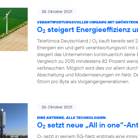
28. Oktober 2021
VERANTWORTUNGSVOLLER UMGANG MIT GRÜNSTROM
O
steigert Energieeffizienz 
2
Telefónica Deutschland / O
kauft bereits seit
2
Energien ein und geht verantwortungsvoll mit
steigert das Unternehmen kontinuierlich seine 
Vergleich zu 2015 mindestens 82 Prozent wenig
verbrauchen. Möglich wird dies vor allem dur
Abschaltung und Modernisierungen im Netz. De
Strom pro Byte als Vorgängergenerationen.
26. Oktober 2021
EINE ANTENNE, ALLE TECHNOLOGIEN:
O
setzt neue „All in one“-An
2
O
setzt in seinem 5G-Netz erstmals eine innova
2