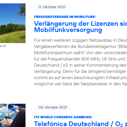
11. Oktober 2021
FREQUENZVERGABE IM MOBILFUNK:
Verlängerung der Lizenzen si
Mobilfunkversorgung
Für einen weiteren zügigen Netzausbau in Deu
Vergabeverfahren die Bundesnetzagentur (BNe
land
Mobilfunkspektrum wählt. Von den verschieden
für die Frequenzbänder 800 MHz, 1,8 GHz und 2,6
Deutschland / o2 in seiner Kommentierung des P
Verlängerung. Denn für die dringend benötigte 
kommt es auf einen beschleunigten Infrastrukt
möglichst viel Geld der Netzbetreiber in den N
08. Oktober 2021
ITS WORLD CONGRESS HAMBURG:
Telefónica Deutschland / O
z
2