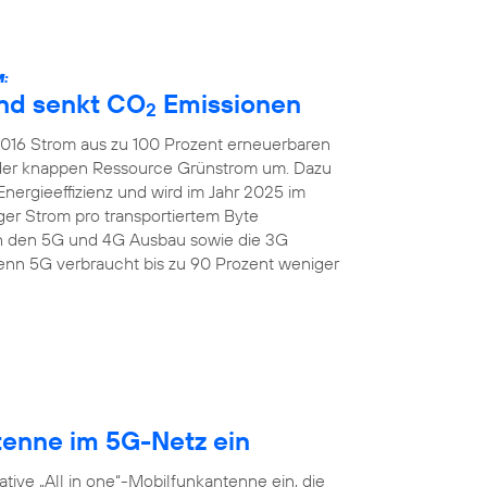
:
und senkt CO
Emissionen
2
 2016 Strom aus zu 100 Prozent erneuerbaren
 der knappen Ressource Grünstrom um. Dazu
Energieeffizienz und wird im Jahr 2025 im
er Strom pro transportiertem Byte
ch den 5G und 4G Ausbau sowie die 3G
nn 5G verbraucht bis zu 90 Prozent weniger
tenne im 5G-Netz ein
tive „All in one“-Mobilfunkantenne ein, die