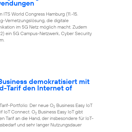
nwendungen
m ITS World Congress Hamburg (11.-15.
-Vernetzungslösung, die digitale
ikation im 5G Netz möglich macht. Zudem
42) ein 5G Campus-Netzwerk, Cyber Security
m.
usiness demokratisiert mit
-Tarif den Internet of
Tarif-Portfolio: Der neue O
Business Easy IoT
2
rif IoT Connect. O
Business Easy IoT gibt
2
 Tarif an die Hand, der insbesondere für IoT-
bedarf und sehr langer Nutzungsdauer