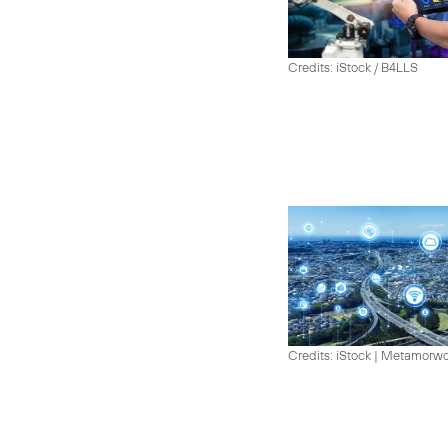
Credits: iStock / B4LLS
Credits: iStock | Metamorw