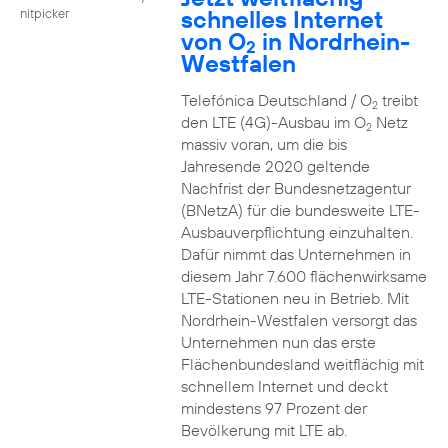
schnelles Internet
nitpicker
von O
in Nordrhein-
2
Westfalen
Telefónica Deutschland / O
treibt
2
den LTE (4G)-Ausbau im O
Netz
2
massiv voran, um die bis
Jahresende 2020 geltende
Nachfrist der Bundesnetzagentur
(BNetzA) für die bundesweite LTE-
Ausbauverpflichtung einzuhalten.
Dafür nimmt das Unternehmen in
diesem Jahr 7.600 flächenwirksame
LTE-Stationen neu in Betrieb. Mit
Nordrhein-Westfalen versorgt das
Unternehmen nun das erste
Flächenbundesland weitflächig mit
schnellem Internet und deckt
mindestens 97 Prozent der
Bevölkerung mit LTE ab.