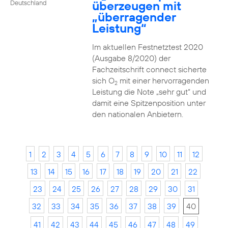
überzeugen mit
Deutschland
„überragender
Leistung“
Im aktuellen Festnetztest 2020
(Ausgabe 8/2020) der
Fachzeitschrift connect sicherte
sich O
mit einer hervorragenden
2
Leistung die Note „sehr gut“ und
damit eine Spitzenposition unter
den nationalen Anbietern.
1
2
3
4
5
6
7
8
9
10
11
12
13
14
15
16
17
18
19
20
21
22
23
24
25
26
27
28
29
30
31
32
33
34
35
36
37
38
39
40
41
42
43
44
45
46
47
48
49