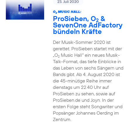
23. Juli 2020
O
MUSIC HALL:
2
ProSieben, O
&
2
SevenOne AdFactory
bündeln Kräfte
Der Musik-Sommer 2020 ist
gerettet. ProSieben startet mit der
„O
Music Hall“ ein neues Musik-
2
Talk-Format, das tiefe Einblicke in
das Leben von sechs Sängern und
Bands gibt. Ab 4. August 2020 ist
die 45-minütige Reihe immer
dienstags um 22.40 Uhr auf
ProSieben zu sehen, sowie auf
ProSieben.de und Joyn. In der
ersten Folge steht Songwriter und
Popsänger Johannes Oerding im
Zentrum.