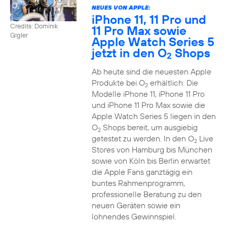
NEUES VON APPLE:
iPhone 11, 11 Pro und
Credits: Dominik
11 Pro Max sowie
Gigler
Apple Watch Series 5
jetzt in den O
Shops
2
Ab heute sind die neuesten Apple
Produkte bei O
erhältlich: Die
2
Modelle iPhone 11, iPhone 11 Pro
und iPhone 11 Pro Max sowie die
Apple Watch Series 5 liegen in den
O
Shops bereit, um ausgiebig
2
getestet zu werden. In den O
Live
2
Stores von Hamburg bis München
sowie von Köln bis Berlin erwartet
die Apple Fans ganztägig ein
buntes Rahmenprogramm,
professionelle Beratung zu den
neuen Geräten sowie ein
lohnendes Gewinnspiel.