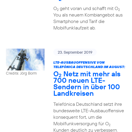
O
geht voran und schafft mit O
2
2
You als neuem Kombiangebot aus
Smartphone und Tarif die
Mobilfunklaufzeit ab.
23. September 2019
LTE-AUSBAUOFFENSIVE VON
TELEFÓNICA DEUTSCHLAND IM AUGUST:
O
Netz mit mehr als
Credits: Jörg Borm
2
700 neuen LTE-
Sendern in über 100
Landkreisen
Telefónica Deutschland setzt ihre
bundesweite LTE-Ausbauoffensive
konsequent fort, um die
Mobilfunkversorgung für O
2
Kunden deutlich zu verbessern.