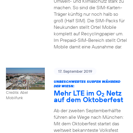
Umwelt- und Klimaschutz stark zu
machen. So sind die SIM-Karten-
Träger künftig nur noch halb so
groß (Half SIM). Die SIM-Packs für
Neukunden stellt Ortel Mobile
komplett auf Recyclingpapier um.
Im Prepaid-SIM-Bereich stellt Ortel
Mobile damit eine Ausnahme dar.
17. September 2019
UNBESCHWERTES SURFEN WÄHREND
DER WIESN:
Mehr LTE im O
Netz
Credits: Abel
2
auf dem Oktoberfest
Mobilfunk
Ab der zweiten Septemberhälfte
führen alle Wege nach München:
Mit dem Oktoberfest startet das
weltweit bekannteste Volksfest