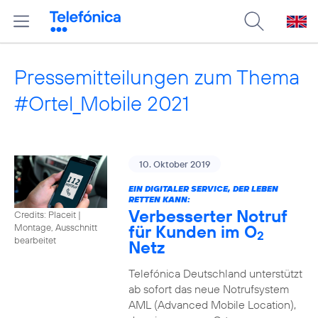
Pressemitteilungen zum Thema
#Ortel_Mobile 2021
10. Oktober 2019
EIN DIGITALER SERVICE, DER LEBEN
RETTEN KANN:
Verbesserter Notruf
Credits: Placeit
|
für Kunden im O
Montage, Ausschnitt
2
bearbeitet
Netz
Telefónica Deutschland unterstützt
ab sofort das neue Notrufsystem
AML (Advanced Mobile Location),