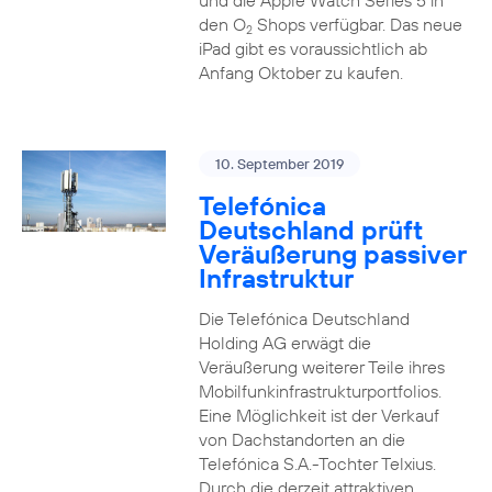
und die Apple Watch Series 5 in
den O
Shops verfügbar. Das neue
2
iPad gibt es voraussichtlich ab
Anfang Oktober zu kaufen.
10. September 2019
Telefónica
Deutschland prüft
Veräußerung passiver
Infrastruktur
Die Telefónica Deutschland
Holding AG erwägt die
Veräußerung weiterer Teile ihres
Mobilfunkinfrastrukturportfolios.
Eine Möglichkeit ist der Verkauf
von Dachstandorten an die
Telefónica S.A.-Tochter Telxius.
Durch die derzeit attraktiven