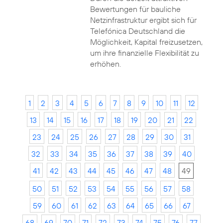
Bewertungen für bauliche
Netzinfrastruktur ergibt sich für
Telefónica Deutschland die
Möglichkeit, Kapital freizusetzen,
um ihre finanzielle Flexibilität zu
erhöhen.
1
2
3
4
5
6
7
8
9
10
11
12
13
14
15
16
17
18
19
20
21
22
23
24
25
26
27
28
29
30
31
32
33
34
35
36
37
38
39
40
41
42
43
44
45
46
47
48
49
50
51
52
53
54
55
56
57
58
59
60
61
62
63
64
65
66
67
68
69
70
71
72
73
74
75
76
77