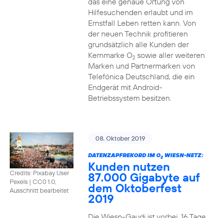
das eine genaue Ortung von
Hilfesuchenden erlaubt und im
Ernstfall Leben retten kann. Von
der neuen Technik profitieren
grundsätzlich alle Kunden der
Kernmarke O
sowie aller weiteren
2
Marken und Partnermarken von
Telefónica Deutschland, die ein
Endgerät mit Android-
Betriebssystem besitzen.
08. Oktober 2019
DATENZAPFREKORD IM O
WIESN-NETZ:
2
Kunden nutzen
Credits: Pixabay User
87.000 Gigabyte auf
Pexels
|
CC0 1.0,
dem Oktoberfest
Ausschnitt bearbeitet
2019
Die Wiesn-Gaudi ist vorbei. 16 Tage