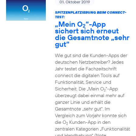
01. Oktober 2019
SPITZENPLATZIERUNG BEIM CONNECT-
TEST:
„Mein O
“-App
2
sichert sich erneut
die Gesamtnote „sehr
gut“
Wie gut sind die Kunden-Apps der
deutschen Netzbetreiber? Jedes
Jahr testet die Fachzeitschrift
connect die digitalen Tools auf
Funktionalität, Service und
Sicherheit. Die „Mein O
“-App
2
überzeugt dabei einmal mehr auf
ganzer Linie und erhält die
Gesamtnote „sehr gut“. Im
Vergleich zum Vorjahr konnte sich
die O
Kunden-App in den
2
zentralen Kategorien „Funktionalität
und Handhabung“ (Note