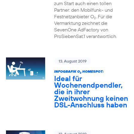
zum Start auch einen tollen
Partner: den Mobilfunk- und
Festnetzanbieter O
. Für die
2
Vermarktung zeichnet die
SevenOne AdFactory von
ProSiebenSat.1 verantwortlich.
13. August 2019
INFOGRAFIK O
HOMESPOT:
2
Ideal für
Wochenendpendler,
die in ihrer
Zweitwohnung keinen
DSL-Anschluss haben