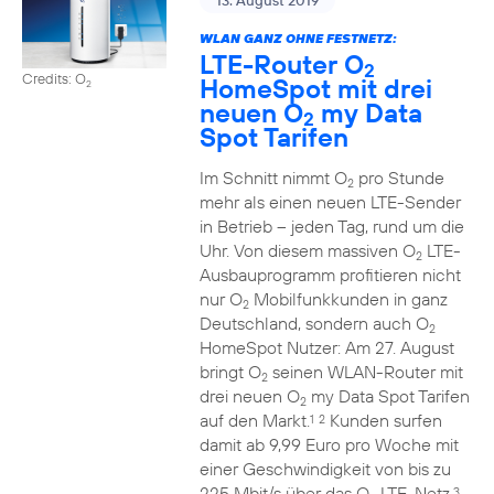
13. August 2019
WLAN GANZ OHNE FESTNETZ:
LTE-Router O
2
Credits: O
HomeSpot mit drei
2
neuen O
my Data
2
Spot Tarifen
Im Schnitt nimmt O
pro Stunde
2
mehr als einen neuen LTE-Sender
in Betrieb – jeden Tag, rund um die
Uhr. Von diesem massiven O
LTE-
2
Ausbauprogramm profitieren nicht
nur O
Mobilfunkkunden in ganz
2
Deutschland, sondern auch O
2
HomeSpot Nutzer: Am 27. August
bringt O
seinen WLAN-Router mit
2
drei neuen O
my Data Spot Tarifen
2
auf den Markt.
Kunden surfen
1
2
damit ab 9,99 Euro pro Woche mit
einer Geschwindigkeit von bis zu
225 Mbit/s über das O
LTE-Netz.
3