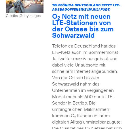
TELEFÓNICA DEUTSCHLAND SETZT LTE-
AUSBAUOFFENSIVE IM JULI FORT:
O
Netz mit neuen
Credits: Gettyimages
2
LTE-Stationen von
der Ostsee bis zum
Schwarzwald
Telefónica Deutschland hat das
LTE-Netz auch im Sommermonat
Juli weiter massiv ausgebaut und
dabei viele Urlaubsorte mit
schnellem Internet angebunden.
Von der Ostsee bis zum
Schwarzwald nahm das
Unternehmen im vergangenen
Monat mehr als 600 neue LTE-
Sender in Betrieb. Die
umfangreichen Maßnahmen
kommen O
Kunden in ihrem
2
digitalen Alltag unmittelbar zugute:
Die Qualität des O
Netzes hat sich