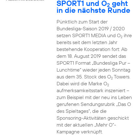
SPORT1 und O
geht
2
in die nächste Runde
Pünktlich zum Start der
Bundesliga-Saison 2019 / 2020
setzen SPORT1 MEDIA und O
ihre
2
bereits seit dem letzten Jahr
bestehende Kooperation fort: Ab
dem 18. August 2019 sendet das
SPORT1 Format „Bundesliga Pur –
Lunchtime“ wieder jeden Sonntag
aus dem 35. Stock des O
Towers.
2
Dabei wird die Marke O
2
aufmerksamkeitsstark inszeniert –
zum Beispiel mit der neu ins Leben
gerufenen Sendungsrubrik „Das O
des Spieltages“, die die
Sponsoring-Aktivitäten geschickt
mit der aktuellen „Mehr O“-
Kampagne verknüpft.