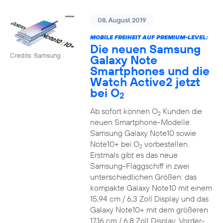
08. August 2019
MOBILE FREIHEIT AUF PREMIUM-LEVEL:
Die neuen Samsung
Credits: Samsung
Galaxy Note
Smartphones und die
Watch Active2 jetzt
bei O
2
Ab sofort können O
Kunden die
2
neuen Smartphone-Modelle
Samsung Galaxy Note10 sowie
Note10+ bei O
vorbestellen.
2
Erstmals gibt es das neue
Samsung-Flaggschiff in zwei
unterschiedlichen Größen: das
kompakte Galaxy Note10 mit einem
15,94 cm / 6,3 Zoll Display und das
Galaxy Note10+ mit dem größeren
17,16 cm / 6,8 Zoll Display. Vorder-