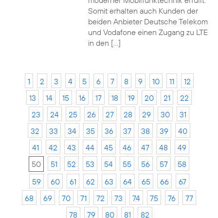
moderner Mobilfunktechnik erfüllt.
Somit erhalten auch Kunden der
beiden Anbieter Deutsche Telekom
und Vodafone einen Zugang zu LTE
in den […]
1
2
3
4
5
6
7
8
9
10
11
12
13
14
15
16
17
18
19
20
21
22
23
24
25
26
27
28
29
30
31
32
33
34
35
36
37
38
39
40
41
42
43
44
45
46
47
48
49
50
51
52
53
54
55
56
57
58
59
60
61
62
63
64
65
66
67
68
69
70
71
72
73
74
75
76
77
78
79
80
81
82