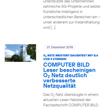
unterstützte das Unternehmen
zahlreiche 5G-Projekte und setzte
Künstliche Intelligenz in
unterschiedlichen Bereichen ein –
unter anderem zur Instandhaltung
und […]
21. Dezember 2018
O
NETZ MEISTERT DAUERTEST MIT 4,6
2
VON 5 STERNEN:
COMPUTER BILD
Leser bescheinigen
O
Netz deutlich
2
verbesserte
Netzqualität
Das O
Netz überzeugte in einem
2
aktuellen Leser-Netztest der
Fachzeitschrift COMPUTER BILD