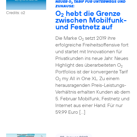
NEUER O
TARIF FÜR UNTERWEGS UND
2
ZUHAUSE:
O
hebt die Grenze
Credits: o2
2
zwischen Mobilfunk-
und Festnetz auf
Die Marke O
setzt 2019 ihre
2
erfolgreiche Freiheitsoffensive fort
und startet mit Innovationen für
Privatkunden ins neue Jahr. Neues
Highlight des überarbeiteten O
2
Portfolios ist der konvergente Tarif
O
my All in One XL. Zu einem
2
herausragenden Preis-Leistungs-
Verhältnis erhalten Kunden ab dem
5. Februar Mobilfunk, Festnetz und
Internet aus einer Hand. Für nur
59,99 Euro […]