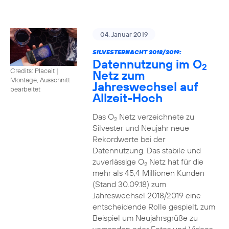
04. Januar 2019
SILVESTERNACHT 2018/2019:
Datennutzung im O
2
Credits: Placeit
|
Netz zum
Montage, Ausschnitt
Jahreswechsel auf
bearbeitet
Allzeit-Hoch
Das O
Netz verzeichnete zu
2
Silvester und Neujahr neue
Rekordwerte bei der
Datennutzung. Das stabile und
zuverlässige O
Netz hat für die
2
mehr als 45,4 Millionen Kunden
(Stand 30.09.18) zum
Jahreswechsel 2018/2019 eine
entscheidende Rolle gespielt, zum
Beispiel um Neujahrsgrüße zu