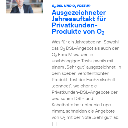
O
DSL UND O
FREE M:
2
2
Ausgezeichneter
Jahresauftakt für
Privatkunden-
Produkte von O
2
Was für ein Jahresbeginn! Sowohl
das O
DSL-Angebot als auch der
2
O
Free M wurden in
2
unabhängigen Tests jeweils mit
einem „Sehr gut“ ausgezeichnet. In
dem soeben veröffentlichten
Produkt-Test der Fachzeitschrift
„connect“, welcher die
Privatkunden-DSL-Angebote der
deutschen DSL- und
Kabelbetreiber unter die Lupe
nimmt, schneiden die Angebote
von O
mit der Note „Sehr gut“ ab.
2
[…]