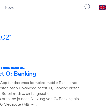
News
2021
 FIDOR BANK AG:
et O
Banking
2
 App für das erste komplett mobile Bankkonto
kostenlosen Download bereit. O
Banking bietet
2
 Sofortkredite, umfangreiche
erhalten je nach Nutzung von O
Banking ein
2
00 Megabyte (MB) – […]