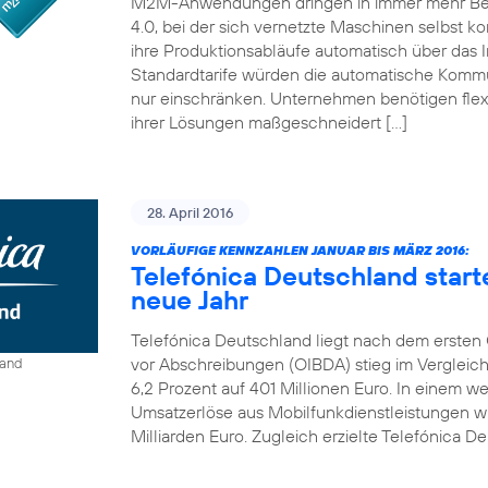
M2M-Anwendungen dringen in immer mehr Bereic
4.0, bei der sich vernetzte Maschinen selbst ko
ihre Produktionsabläufe automatisch über das I
Standardtarife würden die automatische Kom
nur einschränken. Unternehmen benötigen flexi
ihrer Lösungen maßgeschneidert […]
28. April 2016
VORLÄUFIGE KENNZAHLEN JANUAR BIS MÄRZ 2016:
Telefónica Deutschland start
neue Jahr
Telefónica Deutschland liegt nach dem ersten Q
vor Abschreibungen (OIBDA) stieg im Vergleic
land
6,2 Prozent auf 401 Millionen Euro. In einem 
Umsatzerlöse aus Mobilfunkdienstleistungen wie
Milliarden Euro. Zugleich erzielte Telefónica De