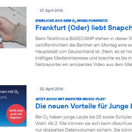
27. April 2016
EINBLICKE AUS DEM O
MOBILFUNKNETZ:
2
Frankfurt (Oder) liebt Snapc
Beim Telefónica BASECAMP stehen in dieser W
veröffentlichten die Berliner am Montag eine exk
Hauptstadt von Deutschland ist. (Nein, es ist 
kräftiges Medieninteresse und brachte es bis i
Netzreporter ein amüsantes Video aus dem Mate
22. April 2016
JETZT AUCH MIT NAPSTER MUSIC-FLAT:
Die neuen Vorteile für Junge 
Bei O
haben junge Leute bis 25 sowie Schüler
2
Wahl: Ab 2. Mai können sie sich beim Abschlus
nur doppeltes Datenvolumen sichern. Sie könn