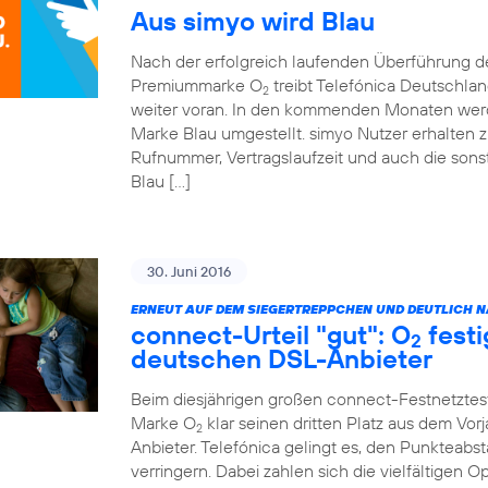
Aus simyo wird Blau
Nach der erfolgreich laufenden Überführung 
Premiummarke O
treibt Telefónica Deutschla
2
weiter voran. In den kommenden Monaten werde
Marke Blau umgestellt. simyo Nutzer erhalten z
Rufnummer, Vertragslaufzeit und auch die sonst
Blau […]
30. Juni 2016
ERNEUT AUF DEM SIEGERTREPPCHEN UND DEUTLICH NÄ
connect-Urteil "gut": O
festi
2
deutschen DSL-Anbieter
Beim diesjährigen großen connect-Festnetztes
Marke O
klar seinen dritten Platz aus dem Vor
2
Anbieter. Telefónica gelingt es, den Punkteabst
verringern. Dabei zahlen sich die vielfältigen 