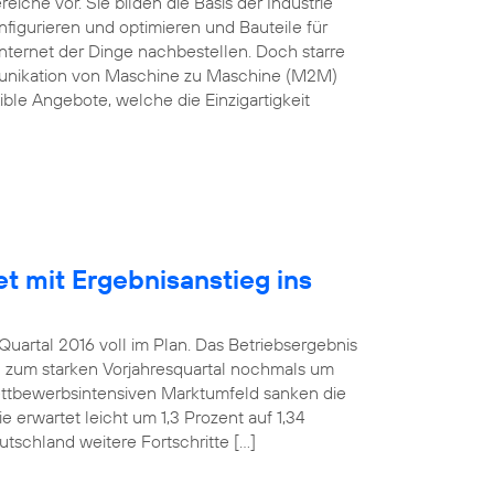
he vor. Sie bilden die Basis der Industrie
nfigurieren und optimieren und Bauteile für
nternet der Dinge nachbestellen. Doch starre
munikation von Maschine zu Maschine (M2M)
ble Angebote, welche die Einzigartigkeit
et mit Ergebnisanstieg ins
uartal 2016 voll im Plan. Das Betriebsergebnis
h zum starken Vorjahresquartal nochmals um
wettbewerbsintensiven Marktumfeld sanken die
 erwartet leicht um 1,3 Prozent auf 1,34
utschland weitere Fortschritte […]