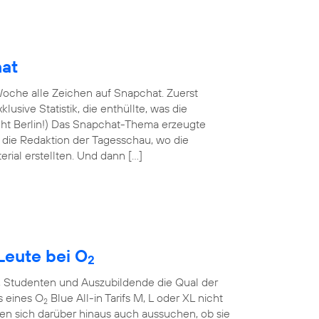
hat
oche alle Zeichen auf Snapchat. Zuerst
lusive Statistik, die enthüllte, was die
nicht Berlin!) Das Snapchat-Thema erzeugte
n die Redaktion der Tagesschau, wo die
rial erstellten. Und dann […]
Leute bei O
2
, Studenten und Auszubildende die Qual der
s eines O
Blue All-in Tarifs M, L oder XL nicht
2
en sich darüber hinaus auch aussuchen, ob sie