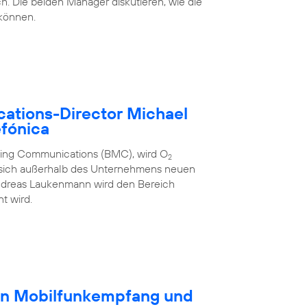
h. Die beiden Manager diskutieren, wie die
 können.
ations-Director Michael
fónica
eting Communications (BMC), wird O
2
 sich außerhalb des Unternehmens neuen
ndreas Laukenmann wird den Bereich
t wird.
en Mobilfunkempfang und