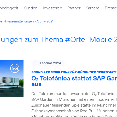
haltigkeit
Kunden
Investoren
Partner
Karriere
Presse
ws
Pressemitteilungen
Archiv 2021
ilungen zum Thema #Ortel_Mobile 
15. Februar 2024
SCHNELLER MOBILFUNK FÜR MÜNCHNER SPORTFANS:
O
Telefónica stattet SAP G
2
aus
Der Telekommunikationsanbieter O
Telefónica 
2
SAP Garden in München mit einem modernen 5G
Zuschauer fassenden Spielstätte im Münchner
Eishockeymannschaft von Red Bull München s
München, profitieren künftig von hohen Daten