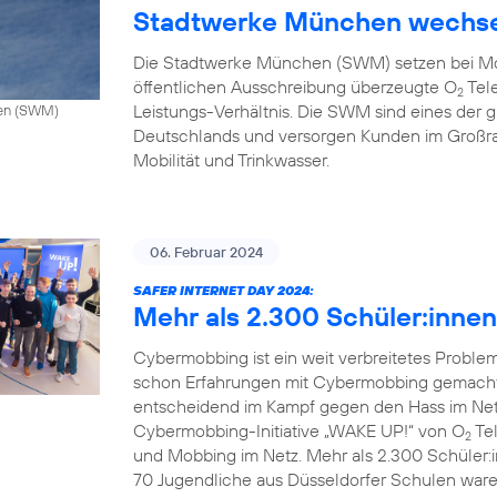
Stadtwerke München wechse
Die Stadtwerke München (SWM) setzen bei Mo
öffentlichen Ausschreibung überzeugte O
Tele
2
Leistungs-Verhältnis. Die SWM sind eines de
hen (SWM)
Deutschlands und versorgen Kunden im Großr
Mobilität und Trinkwasser.
06. Februar 2024
SAFER INTERNET DAY 2024:
Mehr als 2.300 Schüler:inne
Cybermobbing ist ein weit verbreitetes Probl
schon Erfahrungen mit Cybermobbing gemacht.
entscheidend im Kampf gegen den Hass im Netz.
Cybermobbing-Initiative „WAKE UP!“ von O
Tel
2
und Mobbing im Netz. Mehr als 2.300 Schüler:
70 Jugendliche aus Düsseldorfer Schulen waren