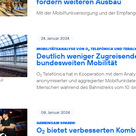
fordern weiteren Ausbau
Mit der Mobilfunkversorgung und der Empfangsq
24. Januar 2024
MOBILITÄTSANALYSE VON O
TELEFÓNICA UND TERALY
2
Deutlich weniger Zugreisend
bundesweiten Mobilität
O
Telefónica hat in Kooperation mit dem Analys
2
anonymisierter und aggregierter Mobilfunkdaten 
ull
Menschen während des Bahnstreiks vom 10. bis 
08. Januar 2024
GEMEINSAM SPAREN:
O
bietet verbesserten Kombi-
2