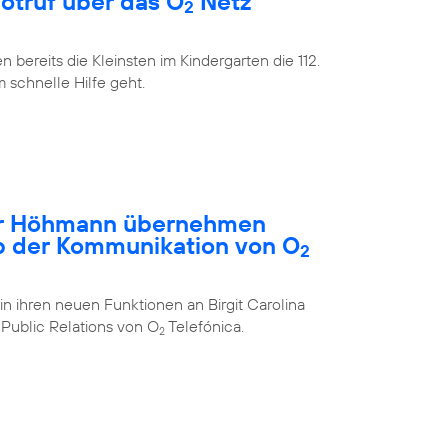
Notruf über das O
Netz
2
bereits die Kleinsten im Kindergarten die 112.
m schnelle Hilfe geht.
ar Höhmann übernehmen
b der Kommunikation von O
2
in ihren neuen Funktionen an Birgit Carolina
Public Relations von O
Telefónica.
2