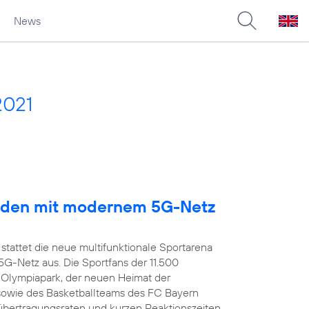
News
2021
arden mit modernem 5G-Netz
stattet die neue multifunktionale Sportarena
-Netz aus. Die Sportfans der 11.500
 Olympiapark, der neuen Heimat der
owie des Basketballteams des FC Bayern
übertragungsraten und kurzen Reaktionszeiten,