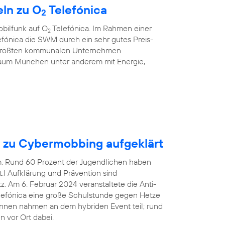
ln zu O
Telefónica
2
bilfunk auf O
Telefónica. Im Rahmen einer
2
fónica die SWM durch ein sehr gutes Preis-
r größten kommunalen Unternehmen
aum München unter anderem mit Energie,
n zu Cybermobbing aufgeklärt
em: Rund 60 Prozent der Jugendlichen haben
1 Aufklärung und Prävention sind
 Am 6. Februar 2024 veranstaltete die Anti-
efónica eine große Schulstunde gegen Hetze
innen nahmen an dem hybriden Event teil; rund
 vor Ort dabei.