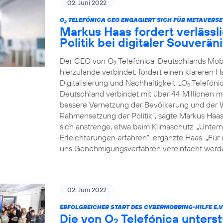
02. Juni 2022
O
TELEFÓNICA CEO ENGAGIERT SICH FÜR METAVERSE
2
Markus Haas fordert verläss
Politik bei digitaler Souverä
Der CEO von O
Telefónica, Deutschlands Mob
2
hierzulande verbindet, fordert einen klareren 
Digitalisierung und Nachhaltigkeit. „O
Telefónic
2
Deutschland verbindet mit über 44 Millionen 
bessere Vernetzung der Bevölkerung und der Wi
Rahmensetzung der Politik“, sagte Markus Haa
sich anstrenge, etwa beim Klimaschutz. „Untern
Erleichterungen erfahren“, ergänzte Haas. „Für
uns Genehmigungsverfahren vereinfacht werde
02. Juni 2022
ERFOLGREICHER START DES CYBERMOBBING-HILFE E.V
Die von O
Telefónica unterst
2