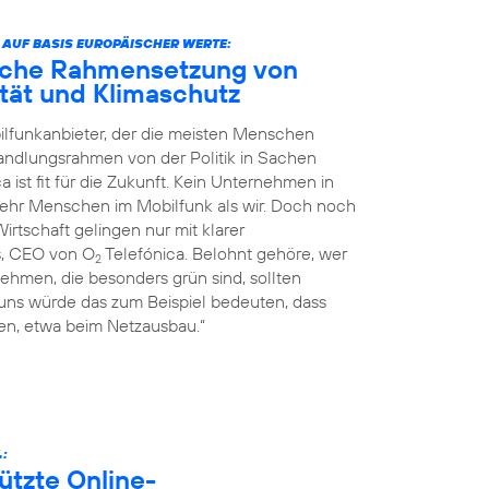
 AUF BASIS EUROPÄISCHER WERTE:
liche Rahmensetzung von
nität und Klimaschutz
ilfunkanbieter, der die meisten Menschen
Handlungsrahmen von der Politik in Sachen
a ist fit für die Zukunft. Kein Unternehmen in
mehr Menschen im Mobilfunk als wir. Doch noch
rtschaft gelingen nur mit klarer
s, CEO von O
Telefónica. Belohnt gehöre, wer
2
ehmen, die besonders grün sind, sollten
 uns würde das zum Beispiel bedeuten, dass
n, etwa beim Netzausbau.“
.:
ützte Online-