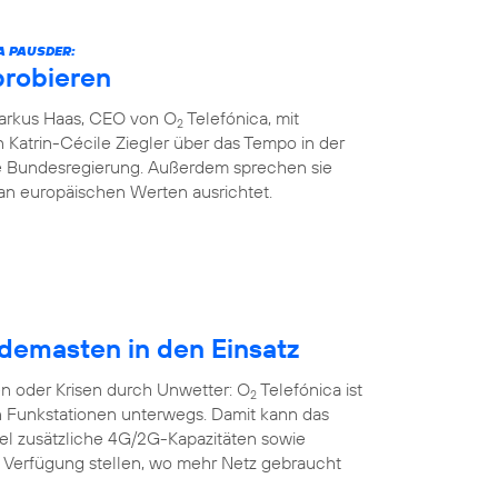
A PAUSDER:
probieren
Markus Haas, CEO von O
Telefónica, mit
2
 Katrin-Cécile Ziegler über das Tempo in der
die Bundesregierung. Außerdem sprechen sie
an europäischen Werten ausrichtet.
demasten in den Einsatz
n oder Krisen durch Unwetter: O
Telefónica ist
2
n Funkstationen unterwegs. Damit kann das
bel zusätzliche 4G/2G-Kapazitäten sowie
r Verfügung stellen, wo mehr Netz gebraucht