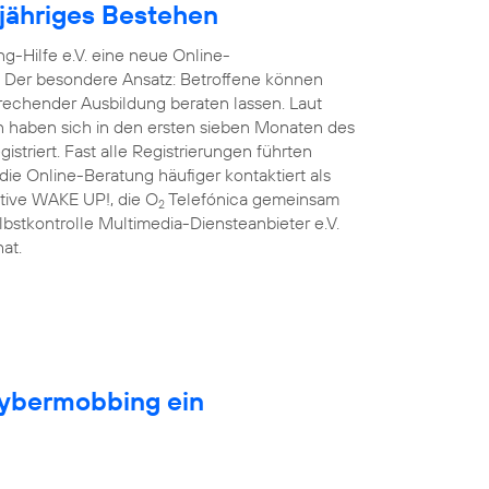
njähriges Bestehen
g-Hilfe e.V. eine neue Online-
. Der besondere Ansatz: Betroffene können
prechender Ausbildung beraten lassen. Laut
n haben sich in den ersten sieben Monaten des
triert. Fast alle Registrierungen führten
ie Online-Beratung häufiger kontaktiert als
iative WAKE UP!, die O
Telefónica gemeinsam
2
lbstkontrolle Multimedia-Diensteanbieter e.V.
at.
Cybermobbing ein