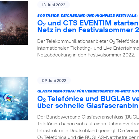
13. Juni 2022
SOUTHSIDE, DEICHBRAND UND HIGHFIELD FESTIVALS:
O
und CTS EVENTIM starten 
2
Netz in den Festivalsommer 
Der Telekommunikationsanbieter O
Telefónica
2
internationalen Ticketing- und Live Entertainme
Netzabdeckung in den Festivalsommer 2022.
09. Juni 2022
GLASFASERAUSBAU FÜR VERBESSERTES 5G-NETZ NUT
O
Telefónica und BUGLAS v
2
über schnelle Glasfaseranbi
Der Bundesverband Glasfaseranschluss (BUGL
Telefónica haben sich auf einen Rahmenvertra
Infrastruktur in Deutschland geeinigt. Die Vere
O
Telefónica und die BUGLAS-Netzbetreiber n
2