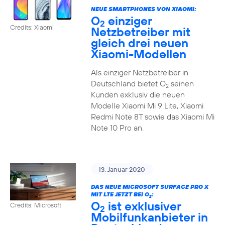
NEUE SMARTPHONES VON XIAOMI:
O
einziger
2
Credits: Xiaomi
Netzbetreiber mit
gleich drei neuen
Xiaomi-Modellen
Als einziger Netzbetreiber in
Deutschland bietet O
seinen
2
Kunden exklusiv die neuen
Modelle Xiaomi Mi 9 Lite, Xiaomi
Redmi Note 8T sowie das Xiaomi Mi
Note 10 Pro an.
13. Januar 2020
DAS NEUE MICROSOFT SURFACE PRO X
MIT LTE JETZT BEI O
:
2
O
ist exklusiver
Credits: Microsoft
2
Mobilfunkanbieter in