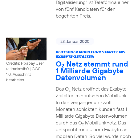
Digitalisierung“ ist Telefónica einer
von fünf Kandidaten für den
begehrten Preis.
23. Januar 2020
DEUTSCHER MOBILFUNK STARTET INS
EXABYTE-ZEITALTER:
O
Netz stemmt rund
Credits: Pixabay User
2
1 Milliarde Gigabyte
terimakasih0
|
CC0
1.0, Ausschnitt
Datenvolumen
bearbeitet
Das O
Netz eröffnet das Exabyte-
2
Zeitalter im deutschen Mobilfunk:
In den vergangenen zwölf
Monaten schickten Kunden fast 1
Milliarde Gigabyte Datenvolumen
durch das O
Mobilfunknetz. Das
2
entspricht rund einem Exabyte an
mobilen Daten. So viel wurde noch