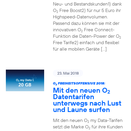
Neu- und Bestandskunden1) dank
O
Free Boost2) für nur 5 Euro ihr
2
Highspeed-Datenvolumen.
Passend dazu können sie mit der
innovativen O
Free Connect-
2
Funktion die Daten-Power der O
2
Free Tarife2) einfach und flexibel
für alle mobilen Geräte […]
23. Mai 2018
O
FREIHEITSOFFENSIVE 2018:
2
Mit den neuen O
2
Datentarifen
unterwegs nach Lust
und Laune surfen
Mit den neuen O
my Data-Tarifen
2
setzt die Marke O
für ihre Kunden
2