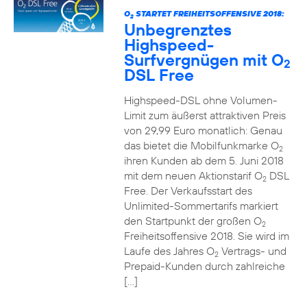
O
STARTET FREIHEITSOFFENSIVE 2018:
2
Unbegrenztes
Highspeed-
Surfvergnügen mit O
2
DSL Free
Highspeed-DSL ohne Volumen-
Limit zum äußerst attraktiven Preis
von 29,99 Euro monatlich: Genau
das bietet die Mobilfunkmarke O
2
ihren Kunden ab dem 5. Juni 2018
mit dem neuen Aktionstarif O
DSL
2
Free. Der Verkaufsstart des
Unlimited-Sommertarifs markiert
den Startpunkt der großen O
2
Freiheitsoffensive 2018. Sie wird im
Laufe des Jahres O
Vertrags- und
2
Prepaid-Kunden durch zahlreiche
[…]