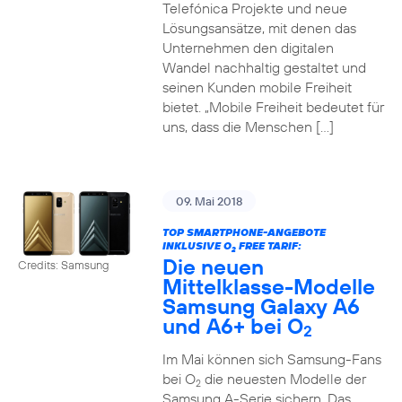
Telefónica Projekte und neue
Lösungsansätze, mit denen das
Unternehmen den digitalen
Wandel nachhaltig gestaltet und
seinen Kunden mobile Freiheit
bietet. „Mobile Freiheit bedeutet für
uns, dass die Menschen […]
09. Mai 2018
TOP SMARTPHONE-ANGEBOTE
INKLUSIVE O
FREE TARIF:
2
Die neuen
Credits: Samsung
Mittelklasse-Modelle
Samsung Galaxy A6
und A6+ bei O
2
Im Mai können sich Samsung-Fans
bei O
die neuesten Modelle der
2
Samsung A-Serie sichern. Das