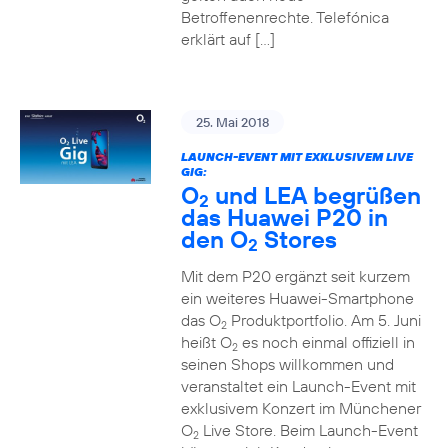
Betroffenenrechte. Telefónica
erklärt auf […]
25. Mai 2018
LAUNCH-EVENT MIT EXKLUSIVEM LIVE
GIG:
O
und LEA begrüßen
2
das Huawei P20 in
den O
Stores
2
Mit dem P20 ergänzt seit kurzem
ein weiteres Huawei-Smartphone
das O
Produktportfolio. Am 5. Juni
2
heißt O
es noch einmal offiziell in
2
seinen Shops willkommen und
veranstaltet ein Launch-Event mit
exklusivem Konzert im Münchener
O
Live Store. Beim Launch-Event
2