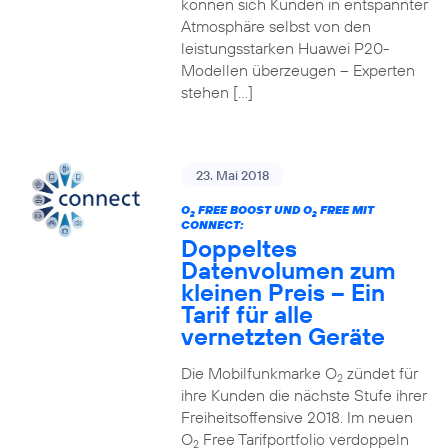
können sich Kunden in entspannter
Atmosphäre selbst von den
leistungsstarken Huawei P20-
Modellen überzeugen – Experten
stehen […]
23. Mai 2018
O
FREE BOOST UND O
FREE MIT
2
2
CONNECT:
Doppeltes
Datenvolumen zum
kleinen Preis – Ein
Tarif für alle
vernetzten Geräte
Die Mobilfunkmarke O
zündet für
2
ihre Kunden die nächste Stufe ihrer
Freiheitsoffensive 2018. Im neuen
O
Free Tarifportfolio verdoppeln
2