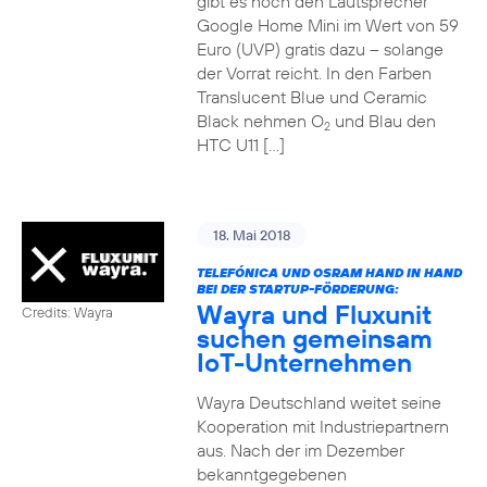
gibt es noch den Lautsprecher
Google Home Mini im Wert von 59
Euro (UVP) gratis dazu – solange
der Vorrat reicht. In den Farben
Translucent Blue und Ceramic
Black nehmen O
und Blau den
2
HTC U11 […]
18. Mai 2018
TELEFÓNICA UND OSRAM HAND IN HAND
BEI DER STARTUP-FÖRDERUNG:
Wayra und Fluxunit
Credits: Wayra
suchen gemeinsam
IoT-Unternehmen
Wayra Deutschland weitet seine
Kooperation mit Industriepartnern
aus. Nach der im Dezember
bekanntgegebenen