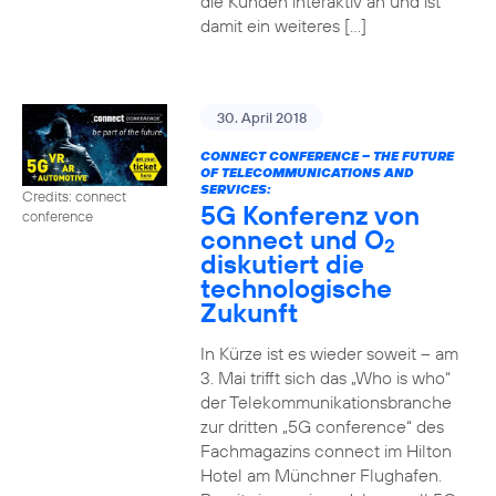
die Kunden interaktiv an und ist
damit ein weiteres […]
30. April 2018
CONNECT CONFERENCE – THE FUTURE
OF TELECOMMUNICATIONS AND
SERVICES:
Credits: connect
5G Konferenz von
conference
connect und O
2
diskutiert die
technologische
Zukunft
In Kürze ist es wieder soweit – am
3. Mai trifft sich das „Who is who“
der Telekommunikationsbranche
zur dritten „5G conference“ des
Fachmagazins connect im Hilton
Hotel am Münchner Flughafen.