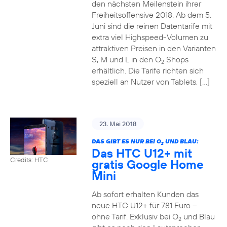
den nächsten Meilenstein ihrer
Freiheitsoffensive 2018. Ab dem 5.
Juni sind die reinen Datentarife mit
extra viel Highspeed-Volumen zu
attraktiven Preisen in den Varianten
S, M und L in den O
Shops
2
erhältlich. Die Tarife richten sich
speziell an Nutzer von Tablets, […]
23. Mai 2018
DAS GIBT ES NUR BEI O
UND BLAU:
2
Das HTC U12+ mit
Credits: HTC
gratis Google Home
Mini
Ab sofort erhalten Kunden das
neue HTC U12+ für 781 Euro –
ohne Tarif. Exklusiv bei O
und Blau
2