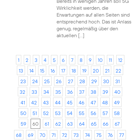
Bereits in wenigen Jahren soll 5G
Wirklichkeit werden, die
Erwartungen auf allen Seiten sind
entsprechend hoch. Das ist Anlass
genug, regelmäßig über den
aktuellen […]
1
2
3
4
5
6
7
8
9
10
11
12
13
14
15
16
17
18
19
20
21
22
23
24
25
26
27
28
29
30
31
32
33
34
35
36
37
38
39
40
41
42
43
44
45
46
47
48
49
50
51
52
53
54
55
56
57
58
59
60
61
62
63
64
65
66
67
68
69
70
71
72
73
74
75
76
77