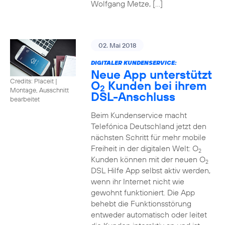
Wolfgang Metze, […]
02. Mai 2018
DIGITALER KUNDENSERVICE:
Neue App unterstützt
Credits: Placeit
|
O
Kunden bei ihrem
2
Montage, Ausschnitt
DSL-Anschluss
bearbeitet
Beim Kundenservice macht
Telefónica Deutschland jetzt den
nächsten Schritt für mehr mobile
Freiheit in der digitalen Welt: O
2
Kunden können mit der neuen O
2
DSL Hilfe App selbst aktiv werden,
wenn ihr Internet nicht wie
gewohnt funktioniert. Die App
behebt die Funktionsstörung
entweder automatisch oder leitet