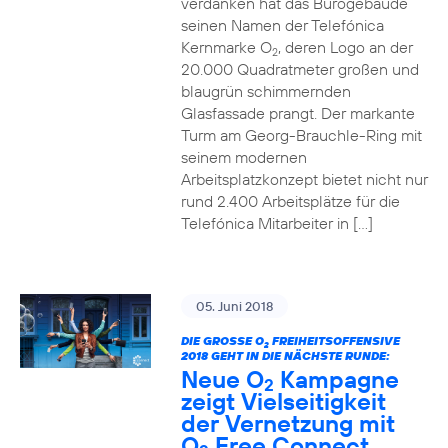
verdanken hat das Bürogebäude
seinen Namen der Telefónica
Kernmarke O
, deren Logo an der
2
20.000 Quadratmeter großen und
blaugrün schimmernden
Glasfassade prangt. Der markante
Turm am Georg-Brauchle-Ring mit
seinem modernen
Arbeitsplatzkonzept bietet nicht nur
rund 2.400 Arbeitsplätze für die
Telefónica Mitarbeiter in […]
05. Juni 2018
DIE GROSSE O
FREIHEITSOFFENSIVE
2
2018 GEHT IN DIE NÄCHSTE RUNDE:
Neue O
Kampagne
2
zeigt Vielseitigkeit
der Vernetzung mit
O
Free Connect