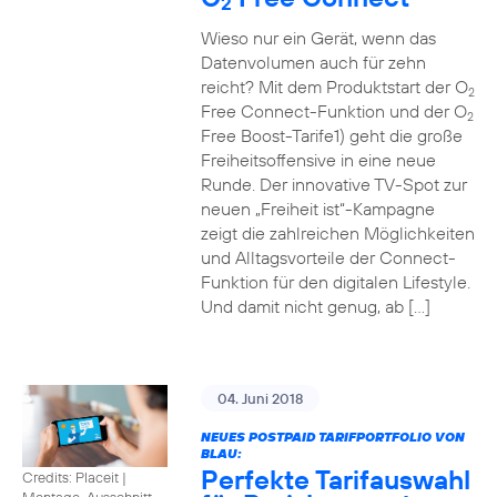
2
Wieso nur ein Gerät, wenn das
Datenvolumen auch für zehn
reicht? Mit dem Produktstart der O
2
Free Connect-Funktion und der O
2
Free Boost-Tarife1) geht die große
Freiheitsoffensive in eine neue
Runde. Der innovative TV-Spot zur
neuen „Freiheit ist“-Kampagne
zeigt die zahlreichen Möglichkeiten
und Alltagsvorteile der Connect-
Funktion für den digitalen Lifestyle.
Und damit nicht genug, ab […]
04. Juni 2018
NEUES POSTPAID TARIFPORTFOLIO VON
BLAU:
Perfekte Tarifauswahl
Credits: Placeit
|
Montage, Ausschnitt