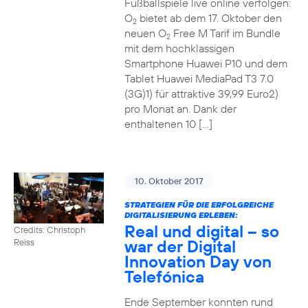
Fußballspiele live online verfolgen:
O
bietet ab dem 17. Oktober den
2
neuen O
Free M Tarif im Bundle
2
mit dem hochklassigen
Smartphone Huawei P10 und dem
Tablet Huawei MediaPad T3 7.0
(3G)1) für attraktive 39,99 Euro2)
pro Monat an. Dank der
enthaltenen 10 […]
10. Oktober 2017
STRATEGIEN FÜR DIE ERFOLGREICHE
DIGITALISIERUNG ERLEBEN:
Real und digital – so
Credits: Christoph
war der Digital
Reiss
Innovation Day von
Telefónica
Ende September konnten rund