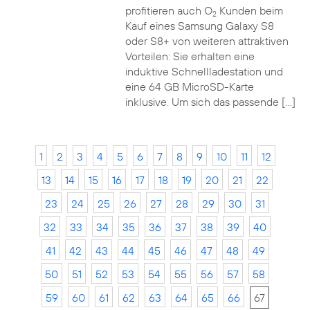
profitieren auch O
Kunden beim
2
Kauf eines Samsung Galaxy S8
oder S8+ von weiteren attraktiven
Vorteilen: Sie erhalten eine
induktive Schnellladestation und
eine 64 GB MicroSD-Karte
inklusive. Um sich das passende […]
1
2
3
4
5
6
7
8
9
10
11
12
13
14
15
16
17
18
19
20
21
22
23
24
25
26
27
28
29
30
31
32
33
34
35
36
37
38
39
40
41
42
43
44
45
46
47
48
49
50
51
52
53
54
55
56
57
58
59
60
61
62
63
64
65
66
67