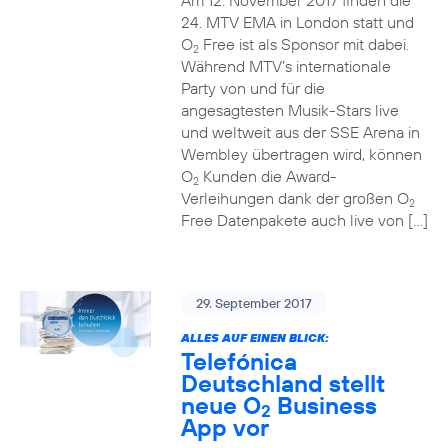
Am 12. November 2017 finden die
24. MTV EMA in London statt und
O
Free ist als Sponsor mit dabei.
2
Während MTV’s internationale
Party von und für die
angesagtesten Musik-Stars live
und weltweit aus der SSE Arena in
Wembley übertragen wird, können
O
Kunden die Award-
2
Verleihungen dank der großen O
2
Free Datenpakete auch live von […]
29. September 2017
ALLES AUF EINEN BLICK:
Telefónica
Deutschland stellt
neue O
Business
2
App vor