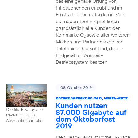
das eine genaue Ortung von
Hilfesuchenden erlaubt und im
Ernstfall Leben retten kann. Von
der neuen Technik profitieren
grundsätzlich alle Kunden der
Kernmarke O
sowie aller weiteren
2
Marken und Partnermarken von
Telefónica Deutschland, die ein
Endgerät mit Android-
Betriebssystem besitzen.
08. Oktober 2019
DATENZAPFREKORD IM O
WIESN-NETZ:
2
Kunden nutzen
Credits: Pixabay User
87.000 Gigabyte auf
Pexels
|
CC0 1.0,
dem Oktoberfest
Ausschnitt bearbeitet
2019
Die Wiesn-Gaudi ist vorbei. 16 Tage