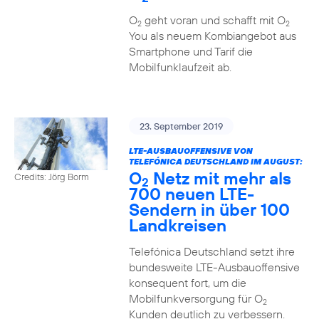
O
geht voran und schafft mit O
2
2
You als neuem Kombiangebot aus
Smartphone und Tarif die
Mobilfunklaufzeit ab.
23. September 2019
LTE-AUSBAUOFFENSIVE VON
TELEFÓNICA DEUTSCHLAND IM AUGUST:
O
Netz mit mehr als
Credits: Jörg Borm
2
700 neuen LTE-
Sendern in über 100
Landkreisen
Telefónica Deutschland setzt ihre
bundesweite LTE-Ausbauoffensive
konsequent fort, um die
Mobilfunkversorgung für O
2
Kunden deutlich zu verbessern.