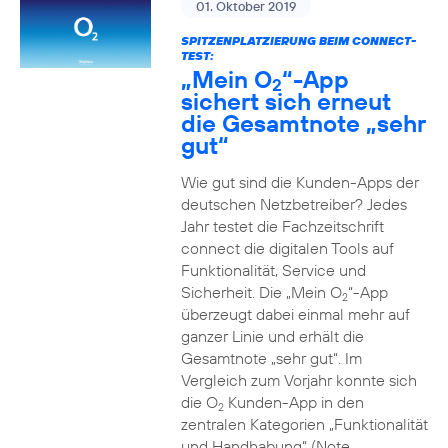
01. Oktober 2019
SPITZENPLATZIERUNG BEIM CONNECT-
TEST:
„Mein O
“-App
2
sichert sich erneut
die Gesamtnote „sehr
gut“
Wie gut sind die Kunden-Apps der
deutschen Netzbetreiber? Jedes
Jahr testet die Fachzeitschrift
connect die digitalen Tools auf
Funktionalität, Service und
Sicherheit. Die „Mein O
“-App
2
überzeugt dabei einmal mehr auf
ganzer Linie und erhält die
Gesamtnote „sehr gut“. Im
Vergleich zum Vorjahr konnte sich
die O
Kunden-App in den
2
zentralen Kategorien „Funktionalität
und Handhabung“ (Note