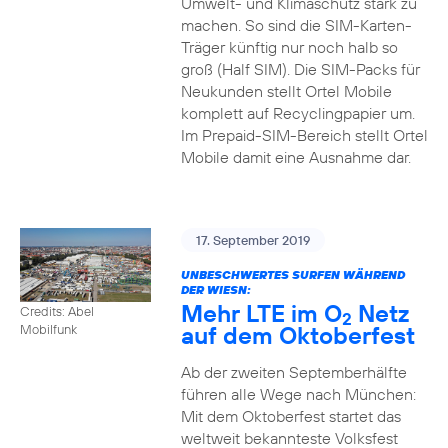
Umwelt- und Klimaschutz stark zu
machen. So sind die SIM-Karten-
Träger künftig nur noch halb so
groß (Half SIM). Die SIM-Packs für
Neukunden stellt Ortel Mobile
komplett auf Recyclingpapier um.
Im Prepaid-SIM-Bereich stellt Ortel
Mobile damit eine Ausnahme dar.
17. September 2019
UNBESCHWERTES SURFEN WÄHREND
DER WIESN:
Mehr LTE im O
Netz
Credits: Abel
2
auf dem Oktoberfest
Mobilfunk
Ab der zweiten Septemberhälfte
führen alle Wege nach München:
Mit dem Oktoberfest startet das
weltweit bekannteste Volksfest