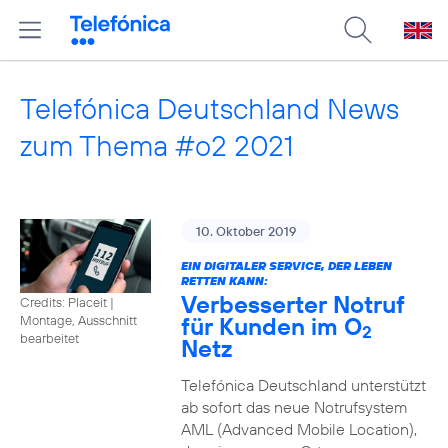
Telefónica Deutschland News
zum Thema #o2 2021
10. Oktober 2019
EIN DIGITALER SERVICE, DER LEBEN
RETTEN KANN:
Verbesserter Notruf
Credits: Placeit
|
für Kunden im O
Montage, Ausschnitt
2
bearbeitet
Netz
Telefónica Deutschland unterstützt
ab sofort das neue Notrufsystem
AML (Advanced Mobile Location),