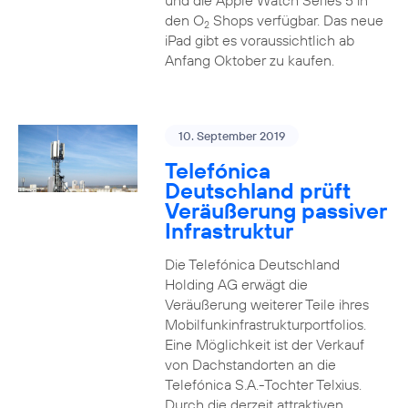
und die Apple Watch Series 5 in
den O
Shops verfügbar. Das neue
2
iPad gibt es voraussichtlich ab
Anfang Oktober zu kaufen.
10. September 2019
Telefónica
Deutschland prüft
Veräußerung passiver
Infrastruktur
Die Telefónica Deutschland
Holding AG erwägt die
Veräußerung weiterer Teile ihres
Mobilfunkinfrastrukturportfolios.
Eine Möglichkeit ist der Verkauf
von Dachstandorten an die
Telefónica S.A.-Tochter Telxius.
Durch die derzeit attraktiven