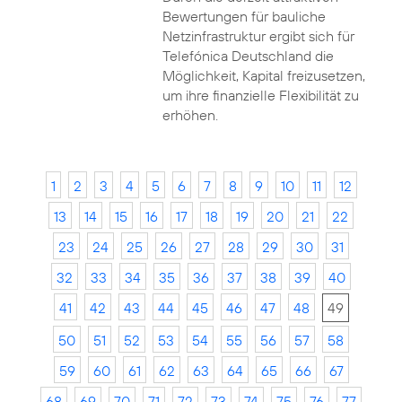
Bewertungen für bauliche
Netzinfrastruktur ergibt sich für
Telefónica Deutschland die
Möglichkeit, Kapital freizusetzen,
um ihre finanzielle Flexibilität zu
erhöhen.
1
2
3
4
5
6
7
8
9
10
11
12
13
14
15
16
17
18
19
20
21
22
23
24
25
26
27
28
29
30
31
32
33
34
35
36
37
38
39
40
41
42
43
44
45
46
47
48
49
50
51
52
53
54
55
56
57
58
59
60
61
62
63
64
65
66
67
68
69
70
71
72
73
74
75
76
77