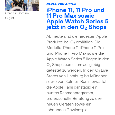
NEUES VON APPLE:
iPhone 11, 11 Pro und
Credits: Dominik
11 Pro Max sowie
Gigler
Apple Watch Series 5
jetzt in den O
Shops
2
Ab heute sind die neuesten Apple
Produkte bei O
erhältlich: Die
2
Modelle iPhone 11, iPhone 11 Pro
und iPhone 11 Pro Max sowie die
Apple Watch Series 5 liegen in den
O
Shops bereit, um ausgiebig
2
getestet zu werden. In den O
Live
2
Stores von Hamburg bis München
sowie von Köln bis Berlin erwartet
die Apple Fans ganztägig ein
buntes Rahmenprogramm,
professionelle Beratung zu den
neuen Geräten sowie ein
lohnendes Gewinnspiel.