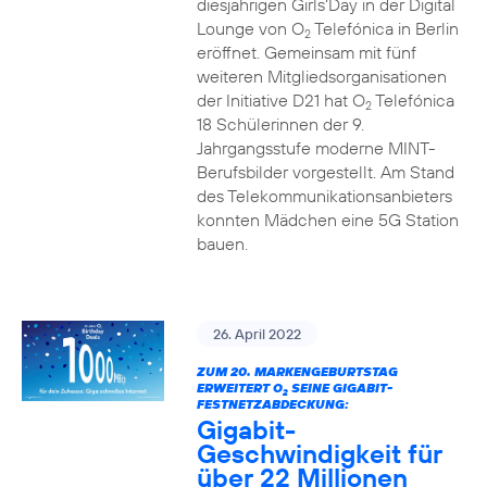
diesjährigen Girls‘Day in der Digital
Lounge von O
Telefónica in Berlin
2
eröffnet. Gemeinsam mit fünf
weiteren Mitgliedsorganisationen
der Initiative D21 hat O
Telefónica
2
18 Schülerinnen der 9.
Jahrgangsstufe moderne MINT-
Berufsbilder vorgestellt. Am Stand
des Telekommunikationsanbieters
konnten Mädchen eine 5G Station
bauen.
26. April 2022
ZUM 20. MARKENGEBURTSTAG
ERWEITERT O
SEINE GIGABIT-
2
FESTNETZABDECKUNG:
Gigabit-
Geschwindigkeit für
über 22 Millionen