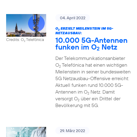
04. April 2022
O
ERZIELT MEILENSTEIN IM 5G-
2
NETZAUSBAU:
10.000 5G-Antennen
Credits: O
Telefónica
2
funken im O
Netz
2
Der Telekommunikationsanbieter
O
Telefónica hat einen wichtigen
2
Meilenstein in seiner bundesweiten
5G Netzausbau-Offensive erreicht:
Aktuell funken rund 10.000 5G-
Antennen im O
Netz. Damit
2
versorgt O
über ein Drittel der
2
Bevölkerung mit 5G.
29. März 2022