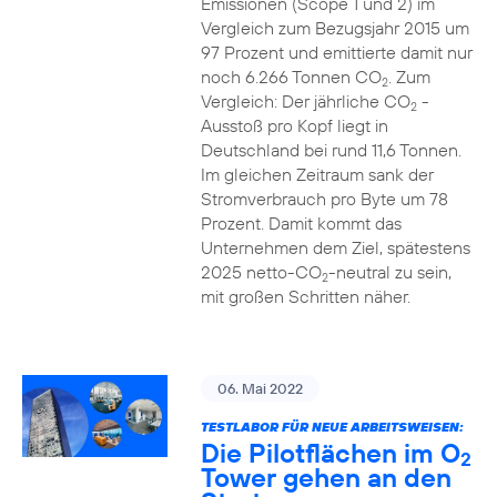
Emissionen (Scope 1 und 2) im
Vergleich zum Bezugsjahr 2015 um
97 Prozent und emittierte damit nur
noch 6.266 Tonnen CO
. Zum
2
Vergleich: Der jährliche CO
-
2
Ausstoß pro Kopf liegt in
Deutschland bei rund 11,6 Tonnen.
Im gleichen Zeitraum sank der
Stromverbrauch pro Byte um 78
Prozent. Damit kommt das
Unternehmen dem Ziel, spätestens
2025 netto-CO
-neutral zu sein,
2
mit großen Schritten näher.
06. Mai 2022
TESTLABOR FÜR NEUE ARBEITSWEISEN:
Die Pilotflächen im O
2
Tower gehen an den