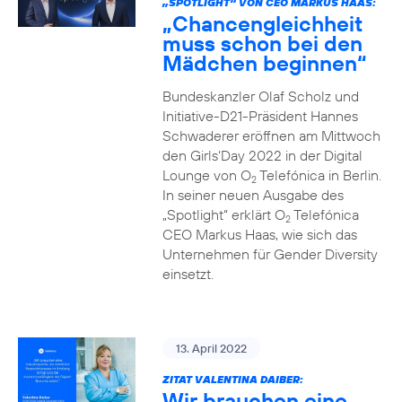
„SPOTLIGHT“ VON CEO MARKUS HAAS:
„Chancengleichheit
muss schon bei den
Mädchen beginnen“
Bundeskanzler Olaf Scholz und
Initiative-D21-Präsident Hannes
Schwaderer eröffnen am Mittwoch
den Girls‘Day 2022 in der Digital
Lounge von O
Telefónica in Berlin.
2
In seiner neuen Ausgabe des
„Spotlight“ erklärt O
Telefónica
2
CEO Markus Haas, wie sich das
Unternehmen für Gender Diversity
einsetzt.
13. April 2022
ZITAT VALENTINA DAIBER:
Wir brauchen eine