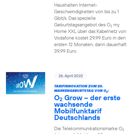
Haushalten Internet-
Geschwindigkeiten von bis zu 1
Gbit/s. Das spezielle
Geburtstagsangebot des O
my
2
Home XXL über das Kabelnetz von
Vodafone kostet 29,99 Euro in den
ersten 12 Monaten, dann dauerhaft
39,99 Euro.
26. April 2022
TARIFINNOVATION ZUM 20.
MARKENGEBURTSTAG VON O
:
2
O
Grow – der erste
2
wachsende
Mobilfunktarif
Deutschlands
Die Telekommunikationsmarke O
2