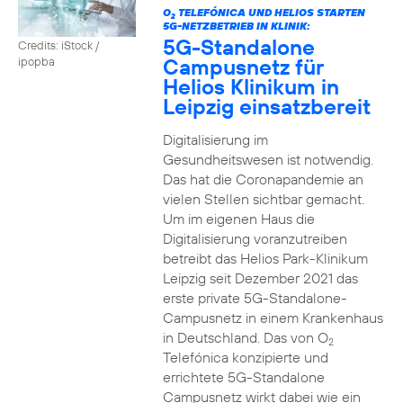
O
TELEFÓNICA UND HELIOS STARTEN
2
5G-NETZBETRIEB IN KLINIK:
5G-Standalone
Credits: iStock /
Campusnetz für
ipopba
Helios Klinikum in
Leipzig einsatzbereit
Digitalisierung im
Gesundheitswesen ist notwendig.
Das hat die Coronapandemie an
vielen Stellen sichtbar gemacht.
Um im eigenen Haus die
Digitalisierung voranzutreiben
betreibt das Helios Park-Klinikum
Leipzig seit Dezember 2021 das
erste private 5G-Standalone-
Campusnetz in einem Krankenhaus
in Deutschland. Das von O
2
Telefónica konzipierte und
errichtete 5G-Standalone
Campusnetz wirkt dabei wie ein