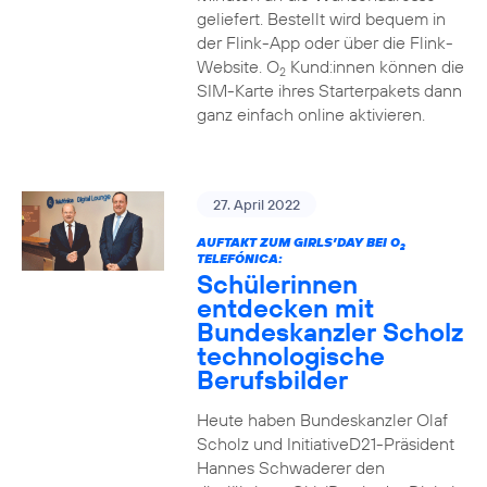
geliefert. Bestellt wird bequem in
der Flink-App oder über die Flink-
Website. O
Kund:innen können die
2
SIM-Karte ihres Starterpakets dann
ganz einfach online aktivieren.
27. April 2022
AUFTAKT ZUM GIRLS’DAY BEI O
2
TELEFÓNICA:
Schülerinnen
entdecken mit
Bundeskanzler Scholz
technologische
Berufsbilder
Heute haben Bundeskanzler Olaf
Scholz und InitiativeD21-Präsident
Hannes Schwaderer den