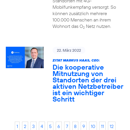
Standorten mit 4G-
Mobilfunkempfang versorgt. So
können zusätzlich mehrere
100.000 Menschen an ihrem
Wohnort das O
Netz nutzen.
2
22. März 2022
ZITAT MARKUS HAAS, CEO:
Die kooperative
Mitnutzung von
Standorten der drei
aktiven Netzbetreiber
ist ein wichtiger
Schritt
1
2
3
4
5
6
7
8
9
10
11
12