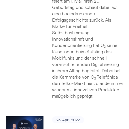
feiert am 1. Mai ihren 20.
Geburtstag und schaut dabei auf
eine beeindruckende
Erfolgsgeschichte zurück. Als
Marke für Freiheit,
Selbstbestimmung,
Innovationskraft und
Kundenorientierung hat O
seine
2
Kund:innen beim Aufstieg des
Mobilfunks und der schnell
voranschreitenden Digitalisierung
in ihrem Alltag begleitet. Dabei hat
die Kernmarke von O
Telefónica
2
den Telko-Markt hierzulande immer
wieder mit innovativen Produkten
maßgeblich geprägt.
26. April 2022