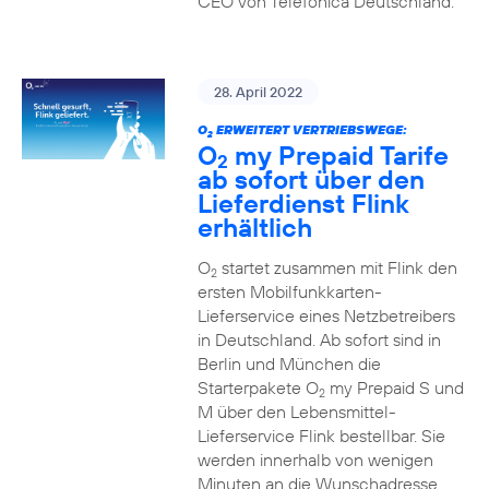
CEO von Telefónica Deutschland.
28. April 2022
O
ERWEITERT VERTRIEBSWEGE:
2
O
my Prepaid Tarife
2
ab sofort über den
Lieferdienst Flink
erhältlich
O
startet zusammen mit Flink den
2
ersten Mobilfunkkarten-
Lieferservice eines Netzbetreibers
in Deutschland. Ab sofort sind in
Berlin und München die
Starterpakete O
my Prepaid S und
2
M über den Lebensmittel-
Lieferservice Flink bestellbar. Sie
werden innerhalb von wenigen
Minuten an die Wunschadresse