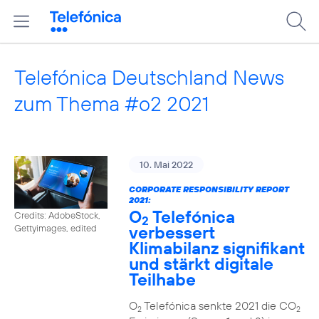
Telefónica Deutschland News
zum Thema #o2 2021
10. Mai 2022
CORPORATE RESPONSIBILITY REPORT
2021:
O
Telefónica
Credits: AdobeStock,
2
verbessert
Gettyimages, edited
Klimabilanz signifikant
und stärkt digitale
Teilhabe
O
Telefónica senkte 2021 die CO
2
2