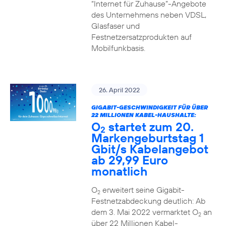
“Internet für Zuhause”-Angebote
des Unternehmens neben VDSL,
Glasfaser und
Festnetzersatzprodukten auf
Mobilfunkbasis.
26. April 2022
GIGABIT-GESCHWINDIGKEIT FÜR ÜBER
22 MILLIONEN KABEL-HAUSHALTE:
O
startet zum 20.
2
Markengeburtstag 1
Gbit/s Kabelangebot
ab 29,99 Euro
monatlich
O
erweitert seine Gigabit-
2
Festnetzabdeckung deutlich: Ab
dem 3. Mai 2022 vermarktet O
an
2
über 22 Millionen Kabel-