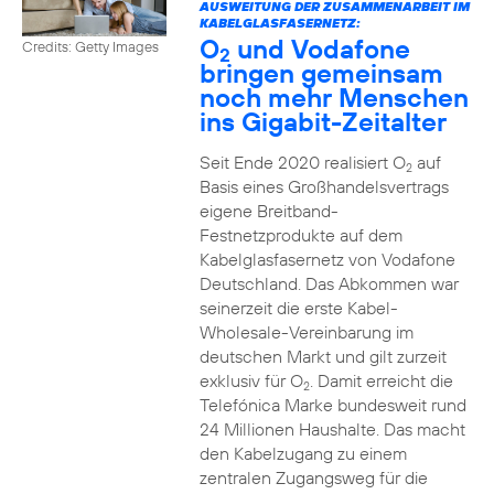
AUSWEITUNG DER ZUSAMMENARBEIT IM
KABELGLASFASERNETZ:
O
und Vodafone
Credits: Getty Images
2
bringen gemeinsam
noch mehr Menschen
ins Gigabit-Zeitalter
Seit Ende 2020 realisiert O
auf
2
Basis eines Großhandelsvertrags
eigene Breitband-
Festnetzprodukte auf dem
Kabelglasfasernetz von Vodafone
Deutschland. Das Abkommen war
seinerzeit die erste Kabel-
Wholesale-Vereinbarung im
deutschen Markt und gilt zurzeit
exklusiv für O
. Damit erreicht die
2
Telefónica Marke bundesweit rund
24 Millionen Haushalte. Das macht
den Kabelzugang zu einem
zentralen Zugangsweg für die