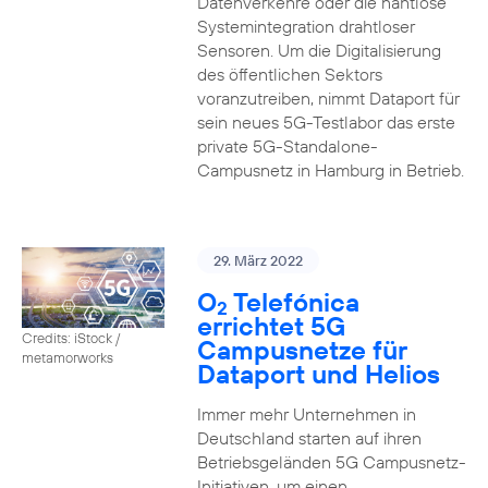
Datenverkehre oder die nahtlose
Systemintegration drahtloser
Sensoren. Um die Digitalisierung
des öffentlichen Sektors
voranzutreiben, nimmt Dataport für
sein neues 5G-Testlabor das erste
private 5G-Standalone-
Campusnetz in Hamburg in Betrieb.
29. März 2022
O
Telefónica
2
errichtet 5G
Credits: iStock /
Campusnetze für
metamorworks
Dataport und Helios
Immer mehr Unternehmen in
Deutschland starten auf ihren
Betriebsgeländen 5G Campusnetz-
Initiativen, um einen