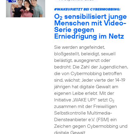
#WAKEUPJETZT BEI CYBERMOBBING:
O
sensibilisiert junge
2
Menschen mit Video-
Serie gegen
Erniedrigung im Netz
Sie werden angefeindet,
bloßgestellt, beleidigt, sexuell
belästigt, ausgegrenzt oder
bedroht: Die Zahl der Jugendlichen,
die von Cybermobbing betroffen
sind, wächst: Jeder vierte der 14-19
jährigen hat digitale Gewalt am
eigenen Leibe erlebt. Mit der
Initiative „WAKE UP!“ setzt O
2
zusammen mit der Freiwilligen
Selbstkontrolle Multimedia-
Diensteanbieter e.V. (FSM) ein
Zeichen gegen Cybermobbing und
digitale Gewalt.