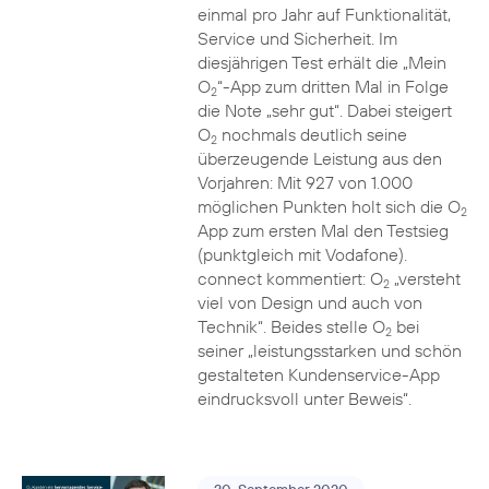
einmal pro Jahr auf Funktionalität,
Service und Sicherheit. Im
diesjährigen Test erhält die „Mein
O
“-App zum dritten Mal in Folge
2
die Note „sehr gut“. Dabei steigert
O
nochmals deutlich seine
2
überzeugende Leistung aus den
Vorjahren: Mit 927 von 1.000
möglichen Punkten holt sich die O
2
App zum ersten Mal den Testsieg
(punktgleich mit Vodafone).
connect kommentiert: O
„versteht
2
viel von Design und auch von
Technik“. Beides stelle O
bei
2
seiner „leistungsstarken und schön
gestalteten Kundenservice-App
eindrucksvoll unter Beweis“.