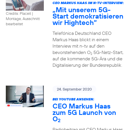
CEO MARKUS HAAS IM N-TV-INTERVIEW:
„Mit unserem 5G-
Credits: Placeit
|
Start demokratisieren
Montage, Ausschnitt
wir Hightech“
bearbeitet
Telefónica Deutschland CEO
Markus Haas blickt in einem
Interview mit n-tv auf den
bevorstehenden O
5G-Netz-Start,
2
auf die kommende 5G-Ära und die
Digitalisierung der Bundesrepublik.
24. September 2020
BEI YOUTUBE ANSEHEN:
CEO Markus Haas
zum 5G Launch von
O
2
Radiobeitrag mit CEO Markus Haas