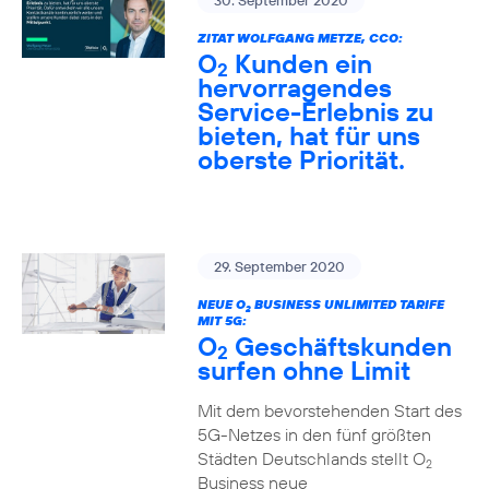
30. September 2020
ZITAT WOLFGANG METZE, CCO:
O
Kunden ein
2
hervorragendes
Service-Erlebnis zu
bieten, hat für uns
oberste Priorität.
29. September 2020
NEUE O
BUSINESS UNLIMITED TARIFE
2
MIT 5G:
O
Geschäftskunden
2
surfen ohne Limit
Mit dem bevorstehenden Start des
5G-Netzes in den fünf größten
Städten Deutschlands stellt O
2
Business neue