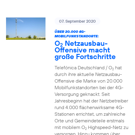
07. September 2020
ÜBER 20.000 4G-
MOBILFUNKSTANDORTE:
O
Netzausbau-
2
Offensive macht
große Fortschritte
Telefónica Deutschland / O
hat
2
durch ihre aktuelle Netzausbau-
Offensive die Marke von 20.000
Mobilfunkstandorten bei der 4G-
Versorgung geknackt. Seit
Jahresbeginn hat der Netzbetreiber
rund 4.000 flächenwirksame 4G-
Stationen errichtet, um zahlreiche
Orte und Gemeindeteile erstmals
mit mobilem O
Highspeed-Netz zu
2
versorgen. Hinzu kommen über