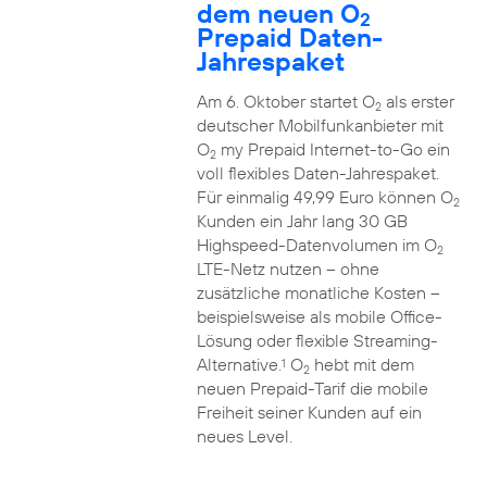
dem neuen O
2
Prepaid Daten-
Jahrespaket
Am 6. Oktober startet O
als erster
2
deutscher Mobilfunkanbieter mit
O
my Prepaid Internet-to-Go ein
2
voll flexibles Daten-Jahrespaket.
Für einmalig 49,99 Euro können O
2
Kunden ein Jahr lang 30 GB
Highspeed-Datenvolumen im O
2
LTE-Netz nutzen – ohne
zusätzliche monatliche Kosten –
beispielsweise als mobile Office-
Lösung oder flexible Streaming-
Alternative.
O
hebt mit dem
1
2
neuen Prepaid-Tarif die mobile
Freiheit seiner Kunden auf ein
neues Level.