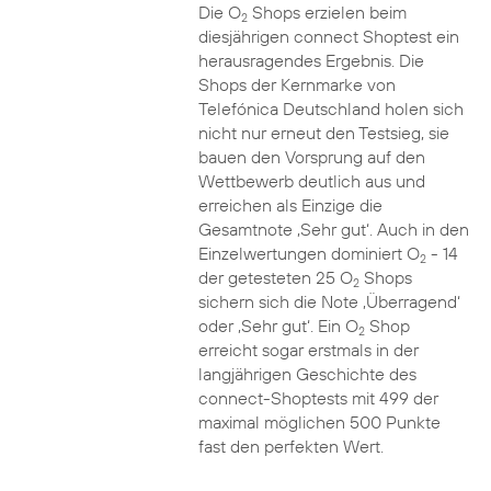
Die O
Shops erzielen beim
2
diesjährigen connect Shoptest ein
herausragendes Ergebnis. Die
Shops der Kernmarke von
Telefónica Deutschland holen sich
nicht nur erneut den Testsieg, sie
bauen den Vorsprung auf den
Wettbewerb deutlich aus und
erreichen als Einzige die
Gesamtnote ‚Sehr gut‘. Auch in den
Einzelwertungen dominiert O
- 14
2
der getesteten 25 O
Shops
2
sichern sich die Note ‚Überragend‘
oder ‚Sehr gut‘. Ein O
Shop
2
erreicht sogar erstmals in der
langjährigen Geschichte des
connect-Shoptests mit 499 der
maximal möglichen 500 Punkte
fast den perfekten Wert.