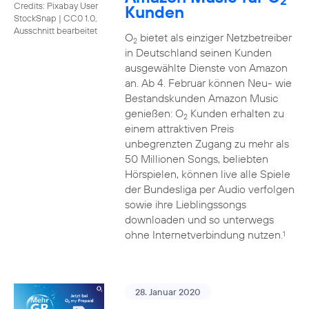
2
Credits: Pixabay User
Kunden
StockSnap
|
CC0 1.0,
Ausschnitt bearbeitet
O
bietet als einziger Netzbetreiber
2
in Deutschland seinen Kunden
ausgewählte Dienste von Amazon
an. Ab 4. Februar können Neu- wie
Bestandskunden Amazon Music
genießen: O
Kunden erhalten zu
2
einem attraktiven Preis
unbegrenzten Zugang zu mehr als
50 Millionen Songs, beliebten
Hörspielen, können live alle Spiele
der Bundesliga per Audio verfolgen
sowie ihre Lieblingssongs
downloaden und so unterwegs
ohne Internetverbindung nutzen.
1
28. Januar 2020