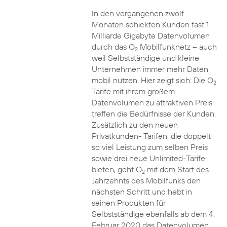
In den vergangenen zwölf
Monaten schickten Kunden fast 1
Milliarde Gigabyte Datenvolumen
durch das O
Mobilfunknetz – auch
2
weil Selbstständige und kleine
Unternehmen immer mehr Daten
mobil nutzen. Hier zeigt sich: Die O
2
Tarife mit ihrem großem
Datenvolumen zu attraktiven Preis
treffen die Bedürfnisse der Kunden.
Zusätzlich zu den neuen
Privatkunden- Tarifen, die doppelt
so viel Leistung zum selben Preis
sowie drei neue Unlimited-Tarife
bieten, geht O
mit dem Start des
2
Jahrzehnts des Mobilfunks den
nächsten Schritt und hebt in
seinen Produkten für
Selbstständige ebenfalls ab dem 4.
Februar 2020 das Datenvolumen