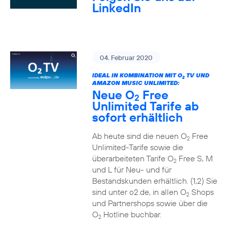
LinkedIn
04. Februar 2020
IDEAL IN KOMBINATION MIT O
TV UND
2
AMAZON MUSIC UNLIMITED:
Neue O
Free
2
Unlimited Tarife ab
sofort erhältlich
Ab heute sind die neuen O
Free
2
Unlimited-Tarife sowie die
überarbeiteten Tarife O
Free S, M
2
und L für Neu- und für
Bestandskunden erhältlich. (1,2) Sie
sind unter o2.de, in allen O
Shops
2
und Partnershops sowie über die
O
Hotline buchbar.
2