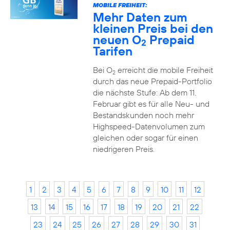
MOBILE FREIHEIT:
Mehr Daten zum
kleinen Preis bei den
neuen O
Prepaid
2
Tarifen
Bei O
erreicht die mobile Freiheit
2
durch das neue Prepaid-Portfolio
die nächste Stufe: Ab dem 11.
Februar gibt es für alle Neu- und
Bestandskunden noch mehr
Highspeed-Datenvolumen zum
gleichen oder sogar für einen
niedrigeren Preis.
1
2
3
4
5
6
7
8
9
10
11
12
13
14
15
16
17
18
19
20
21
22
23
24
25
26
27
28
29
30
31