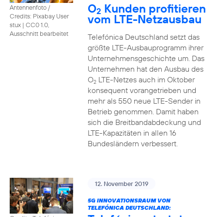
O
Kunden profitieren
Antennenfoto /
2
vom LTE-Netzausbau
Credits: Pixabay User
stux
|
CC0 1.0,
Ausschnitt bearbeitet
Telefónica Deutschland setzt das
größte LTE-Ausbauprogramm ihrer
Unternehmensgeschichte um. Das
Unternehmen hat den Ausbau des
O
LTE-Netzes auch im Oktober
2
konsequent vorangetrieben und
mehr als 550 neue LTE-Sender in
Betrieb genommen. Damit haben
sich die Breitbandabdeckung und
LTE-Kapazitäten in allen 16
Bundesländern verbessert.
12. November 2019
5G INNOVATIONSRAUM VON
TELEFÓNICA DEUTSCHLAND: