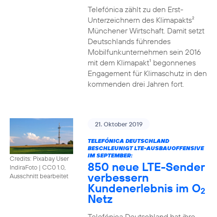
Telefónica zählt zu den Erst-
Unterzeichnern des Klimapakts²
Münchener Wirtschaft. Damit setzt
Deutschlands führendes
Mobilfunkunternehmen sein 2016
mit dem Klimapakt¹ begonnenes
Engagement für Klimaschutz in den
kommenden drei Jahren fort.
21. Oktober 2019
TELEFÓNICA DEUTSCHLAND
BESCHLEUNIGT LTE-AUSBAUOFFENSIVE
IM SEPTEMBER:
Credits: Pixabay User
850 neue LTE-Sender
IndiraFoto
|
CC0 1.0,
verbessern
Ausschnitt bearbeitet
Kundenerlebnis im O
2
Netz
Telefónica Deutschland hat ihre