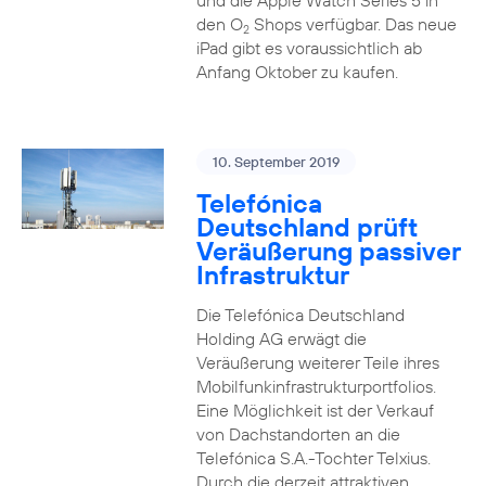
und die Apple Watch Series 5 in
den O
Shops verfügbar. Das neue
2
iPad gibt es voraussichtlich ab
Anfang Oktober zu kaufen.
10. September 2019
Telefónica
Deutschland prüft
Veräußerung passiver
Infrastruktur
Die Telefónica Deutschland
Holding AG erwägt die
Veräußerung weiterer Teile ihres
Mobilfunkinfrastrukturportfolios.
Eine Möglichkeit ist der Verkauf
von Dachstandorten an die
Telefónica S.A.-Tochter Telxius.
Durch die derzeit attraktiven