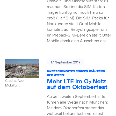
Umwelt- und Klimaschutz stark zu
machen. So sind die SIM-Karten-
Träger künftig nur noch halb so
groß (Half SIM). Die SIM-Packs für
Neukunden stellt Ortel Mobile
komplett auf Recyclingpapier um.
Im Prepaid-SIM-Bereich stellt Ortel
Mobile damit eine Ausnahme dar.
17. September 2019
UNBESCHWERTES SURFEN WÄHREND
DER WIESN:
Mehr LTE im O
Netz
Credits: Abel
2
auf dem Oktoberfest
Mobilfunk
Ab der zweiten Septemberhälfte
führen alle Wege nach München:
Mit dem Oktoberfest startet das
weltweit bekannteste Volksfest