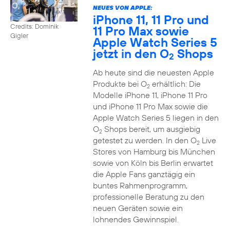
NEUES VON APPLE:
iPhone 11, 11 Pro und
Credits: Dominik
11 Pro Max sowie
Gigler
Apple Watch Series 5
jetzt in den O
Shops
2
Ab heute sind die neuesten Apple
Produkte bei O
erhältlich: Die
2
Modelle iPhone 11, iPhone 11 Pro
und iPhone 11 Pro Max sowie die
Apple Watch Series 5 liegen in den
O
Shops bereit, um ausgiebig
2
getestet zu werden. In den O
Live
2
Stores von Hamburg bis München
sowie von Köln bis Berlin erwartet
die Apple Fans ganztägig ein
buntes Rahmenprogramm,
professionelle Beratung zu den
neuen Geräten sowie ein
lohnendes Gewinnspiel.