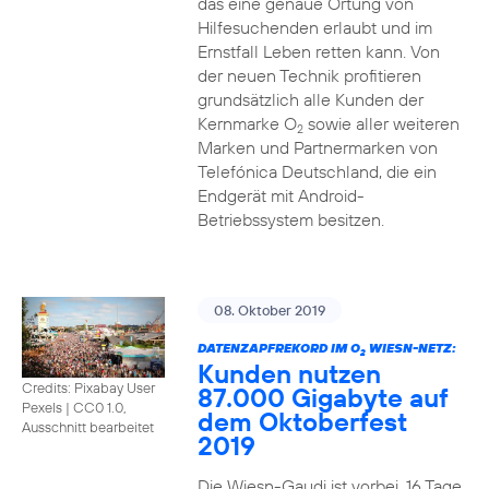
das eine genaue Ortung von
Hilfesuchenden erlaubt und im
Ernstfall Leben retten kann. Von
der neuen Technik profitieren
grundsätzlich alle Kunden der
Kernmarke O
sowie aller weiteren
2
Marken und Partnermarken von
Telefónica Deutschland, die ein
Endgerät mit Android-
Betriebssystem besitzen.
08. Oktober 2019
DATENZAPFREKORD IM O
WIESN-NETZ:
2
Kunden nutzen
Credits: Pixabay User
87.000 Gigabyte auf
Pexels
|
CC0 1.0,
dem Oktoberfest
Ausschnitt bearbeitet
2019
Die Wiesn-Gaudi ist vorbei. 16 Tage