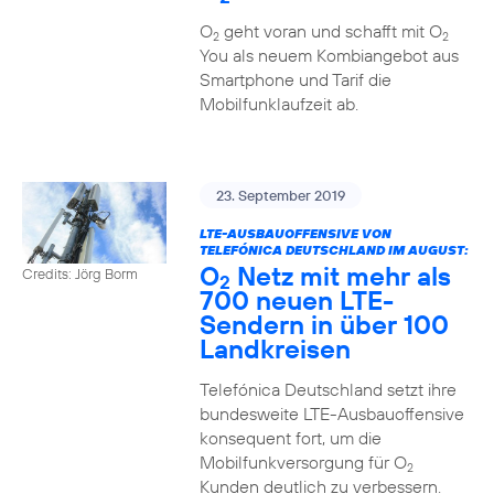
O
geht voran und schafft mit O
2
2
You als neuem Kombiangebot aus
Smartphone und Tarif die
Mobilfunklaufzeit ab.
23. September 2019
LTE-AUSBAUOFFENSIVE VON
TELEFÓNICA DEUTSCHLAND IM AUGUST:
O
Netz mit mehr als
Credits: Jörg Borm
2
700 neuen LTE-
Sendern in über 100
Landkreisen
Telefónica Deutschland setzt ihre
bundesweite LTE-Ausbauoffensive
konsequent fort, um die
Mobilfunkversorgung für O
2
Kunden deutlich zu verbessern.