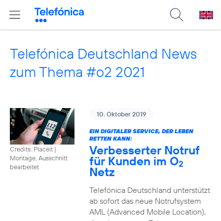
Telefónica Deutschland News
zum Thema #o2 2021
10. Oktober 2019
EIN DIGITALER SERVICE, DER LEBEN
RETTEN KANN:
Verbesserter Notruf
Credits: Placeit
|
für Kunden im O
Montage, Ausschnitt
2
bearbeitet
Netz
Telefónica Deutschland unterstützt
ab sofort das neue Notrufsystem
AML (Advanced Mobile Location),