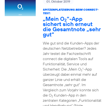
01. Oktober 2019
SPITZENPLATZIERUNG BEIM CONNECT-
TEST:
„Mein O
“-App
2
sichert sich erneut
die Gesamtnote „sehr
gut“
Wie gut sind die Kunden-Apps der
deutschen Netzbetreiber? Jedes
Jahr testet die Fachzeitschrift
connect die digitalen Tools auf
Funktionalität, Service und
Sicherheit. Die „Mein O
“-App
2
überzeugt dabei einmal mehr auf
ganzer Linie und erhält die
Gesamtnote „sehr gut“. Im
Vergleich zum Vorjahr konnte sich
die O
Kunden-App in den
2
zentralen Kategorien „Funktionalität
und Handhabung“ (Note