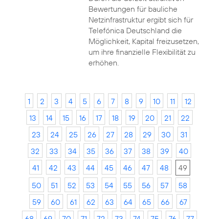
Bewertungen für bauliche
Netzinfrastruktur ergibt sich für
Telefónica Deutschland die
Möglichkeit, Kapital freizusetzen,
um ihre finanzielle Flexibilität zu
erhöhen.
1
2
3
4
5
6
7
8
9
10
11
12
13
14
15
16
17
18
19
20
21
22
23
24
25
26
27
28
29
30
31
32
33
34
35
36
37
38
39
40
41
42
43
44
45
46
47
48
49
50
51
52
53
54
55
56
57
58
59
60
61
62
63
64
65
66
67
68
69
70
71
72
73
74
75
76
77