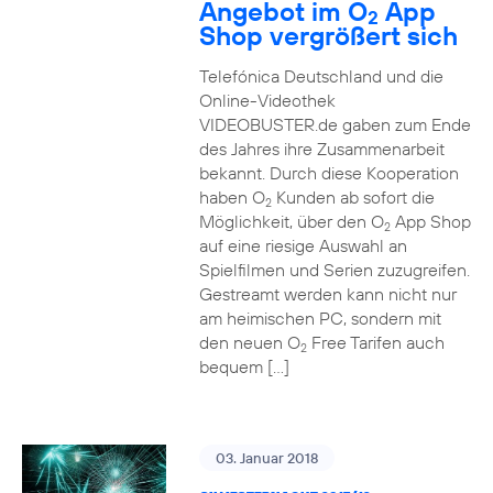
Angebot im O
App
2
Shop vergrößert sich
Telefónica Deutschland und die
Online-Videothek
VIDEOBUSTER.de gaben zum Ende
des Jahres ihre Zusammenarbeit
bekannt. Durch diese Kooperation
haben O
Kunden ab sofort die
2
Möglichkeit, über den O
App Shop
2
auf eine riesige Auswahl an
Spielfilmen und Serien zuzugreifen.
Gestreamt werden kann nicht nur
am heimischen PC, sondern mit
den neuen O
Free Tarifen auch
2
bequem […]
03. Januar 2018