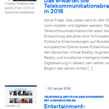
Das erwartet die
Credits: Pixabay User
Telekommunikationsbr
geralt
|
Foto: CC0 1.0,
in 2018
Ausschnitt bearbeitet
Keine Frage: Das Leben wird im Jahr 2
noch mobiler und digitaler werden. Di
Telekommunikationsbranche spielt bei
Entwicklung seit jeher eine Schlüsselro
Politische Entscheidungen auf Bunde
europäischer Ebene sowie Entwicklun
den Bereichen Virtual Reality, Augme
Reality und künstliche Intelligenz trei
Digitalisierung in diesem Jahr weiter vo
Beginn des Jahres richtet […]
03. Januar 2018
TELEFÓNICA DEUTSCHLAND KOOPERIERT
MIT VIDEOBUSTER.DE:
Entertainment-
Credits: o2