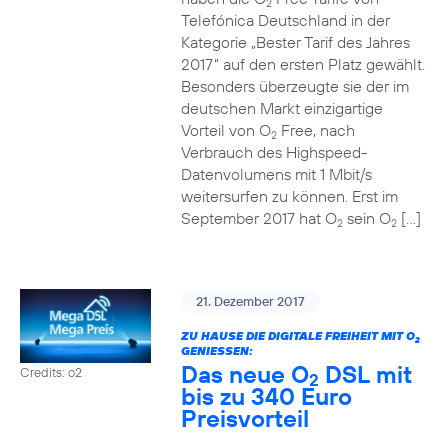
2
Telefónica Deutschland in der
Kategorie „Bester Tarif des Jahres
2017“ auf den ersten Platz gewählt.
Besonders überzeugte sie der im
deutschen Markt einzigartige
Vorteil von O
Free, nach
2
Verbrauch des Highspeed-
Datenvolumens mit 1 Mbit/s
weitersurfen zu können. Erst im
September 2017 hat O
sein O
[…]
2
2
21. Dezember 2017
ZU HAUSE DIE DIGITALE FREIHEIT MIT O
2
GENIESSEN:
Das neue O
DSL mit
Credits: o2
2
bis zu 340 Euro
Preisvorteil