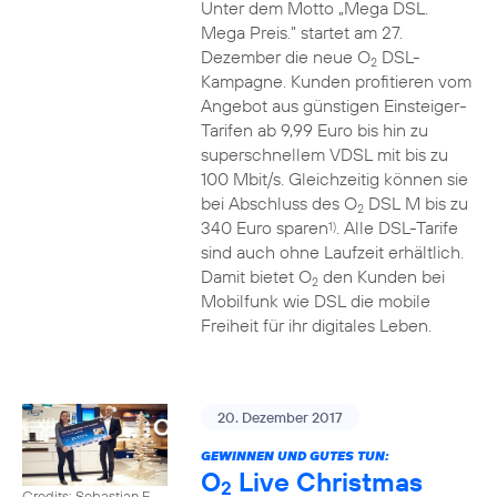
Unter dem Motto „Mega DSL.
Mega Preis.” startet am 27.
Dezember die neue O
DSL-
2
Kampagne. Kunden profitieren vom
Angebot aus günstigen Einsteiger-
Tarifen ab 9,99 Euro bis hin zu
superschnellem VDSL mit bis zu
100 Mbit/s. Gleichzeitig können sie
bei Abschluss des O
DSL M bis zu
2
340 Euro sparen
. Alle DSL-Tarife
1)
sind auch ohne Laufzeit erhältlich.
Damit bietet O
den Kunden bei
2
Mobilfunk wie DSL die mobile
Freiheit für ihr digitales Leben.
20. Dezember 2017
GEWINNEN UND GUTES TUN:
O
Live Christmas
2
Credits: Sebastian F.