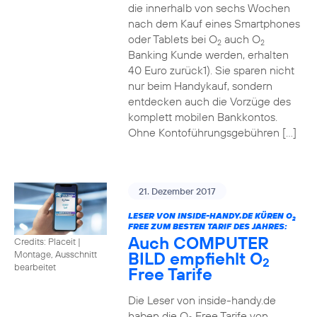
die innerhalb von sechs Wochen
nach dem Kauf eines Smartphones
oder Tablets bei O
auch O
2
2
Banking Kunde werden, erhalten
40 Euro zurück1). Sie sparen nicht
nur beim Handykauf, sondern
entdecken auch die Vorzüge des
komplett mobilen Bankkontos.
Ohne Kontoführungsgebühren […]
21. Dezember 2017
LESER VON INSIDE-HANDY.DE KÜREN O
2
FREE ZUM BESTEN TARIF DES JAHRES:
Auch COMPUTER
Credits: Placeit
|
BILD empfiehlt O
Montage, Ausschnitt
2
bearbeitet
Free Tarife
Die Leser von inside-handy.de
haben die O
Free Tarife von