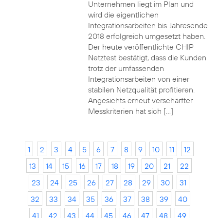
Unternehmen liegt im Plan und
wird die eigentlichen
Integrationsarbeiten bis Jahresende
2018 erfolgreich umgesetzt haben.
Der heute veröffentlichte CHIP
Netztest bestätigt, dass die Kunden
trotz der umfassenden
Integrationsarbeiten von einer
stabilen Netzqualität profitieren.
Angesichts erneut verschärfter
Messkriterien hat sich […]
1
2
3
4
5
6
7
8
9
10
11
12
13
14
15
16
17
18
19
20
21
22
23
24
25
26
27
28
29
30
31
32
33
34
35
36
37
38
39
40
41
42
43
44
45
46
47
48
49