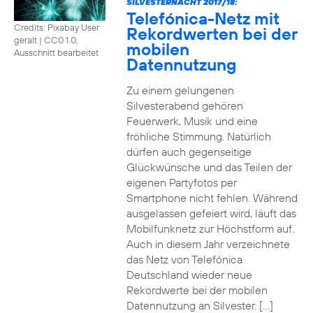
SILVESTERNACHT 2017/18:
Telefónica-Netz mit
Credits: Pixabay User
Rekordwerten bei der
geralt
|
CC0 1.0,
mobilen
Ausschnitt bearbeitet
Datennutzung
Zu einem gelungenen
Silvesterabend gehören
Feuerwerk, Musik und eine
fröhliche Stimmung. Natürlich
dürfen auch gegenseitige
Glückwünsche und das Teilen der
eigenen Partyfotos per
Smartphone nicht fehlen. Während
ausgelassen gefeiert wird, läuft das
Mobilfunknetz zur Höchstform auf.
Auch in diesem Jahr verzeichnete
das Netz von Telefónica
Deutschland wieder neue
Rekordwerte bei der mobilen
Datennutzung an Silvester. […]