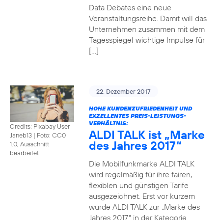
Data Debates eine neue
Veranstaltungsreihe. Damit will das
Unternehmen zusammen mit dem
Tagesspiegel wichtige Impulse für
[…]
22. Dezember 2017
HOHE KUNDENZUFRIEDENHEIT UND
EXZELLENTES PREIS-LEISTUNGS-
VERHÄLTNIS:
Credits: Pixabay User
ALDI TALK ist „Marke
Janeb13
|
Foto: CC0
des Jahres 2017“
1.0, Ausschnitt
bearbeitet
Die Mobilfunkmarke ALDI TALK
wird regelmäßig für ihre fairen,
flexiblen und günstigen Tarife
ausgezeichnet. Erst vor kurzem
wurde ALDI TALK zur „Marke des
Jahres 2017“ in der Kategorie