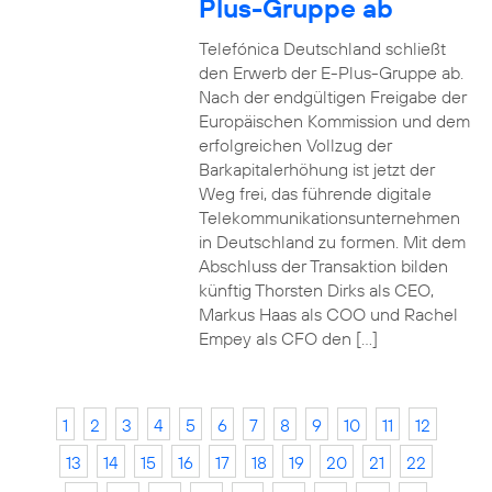
Plus-Gruppe ab
Telefónica Deutschland schließt
den Erwerb der E-Plus-Gruppe ab.
Nach der endgültigen Freigabe der
Europäischen Kommission und dem
erfolgreichen Vollzug der
Barkapitalerhöhung ist jetzt der
Weg frei, das führende digitale
Telekommunikationsunternehmen
in Deutschland zu formen. Mit dem
Abschluss der Transaktion bilden
künftig Thorsten Dirks als CEO,
Markus Haas als COO und Rachel
Empey als CFO den […]
1
2
3
4
5
6
7
8
9
10
11
12
13
14
15
16
17
18
19
20
21
22