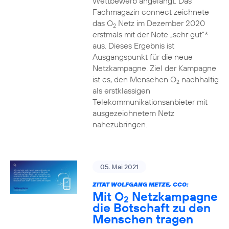
Wettbewerb angelangt. Das
Fachmagazin connect zeichnete
das O
Netz im Dezember 2020
2
erstmals mit der Note „sehr gut“*
aus. Dieses Ergebnis ist
Ausgangspunkt für die neue
Netzkampagne. Ziel der Kampagne
ist es, den Menschen O
nachhaltig
2
als erstklassigen
Telekommunikationsanbieter mit
ausgezeichnetem Netz
nahezubringen.
05. Mai 2021
ZITAT WOLFGANG METZE, CCO:
Mit O
Netzkampagne
2
die Botschaft zu den
Menschen tragen