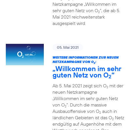
Netzkampagne „Willkommen im
sehr guten Netz von O
“, die ab 5.
2
Mai 2021 reichweitenstark
ausgespielt wird.
05. Mai 2021
WEITERE INFORMATIONEN ZUR NEUEN
NETZKAMPAGNE VON O
:
2
„Willkommen im sehr
guten Netz von O
“
2
Ab 5. Mai 2021 zeigt sich O
mit der
2
neuen Netzkampagne
„Willkommen im sehr guten Netz
von O
“. Durch die massive
2
Ausbauoffensive von O
auch in
2
ländlichen Gebieten ist das O
Netz
2
endgültig auf Augenhöhe mit dem