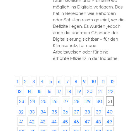
Arbeitsweisen und Prozesse wo
möglich ins Digitale verlagern. Das
hat in Bereichen wie Behörden
oder Schulen rasch gezeigt, wo die
Defizite liegen. Es wurden jedoch
auch die enormen Chancen der
Digitalisierung sichtbar – für den
Klimaschutz, für neue
Arbeitsweisen oder für eine
erhöhte Effizienz in der Industrie.
1
2
3
4
5
6
7
8
9
10
11
12
13
14
15
16
17
18
19
20
21
22
23
24
25
26
27
28
29
30
31
32
33
34
35
36
37
38
39
40
41
42
43
44
45
46
47
48
49