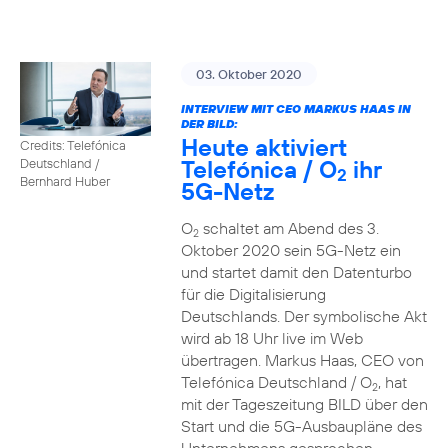
03. Oktober 2020
INTERVIEW MIT CEO MARKUS HAAS IN
DER BILD:
Heute aktiviert
Credits: Telefónica
Telefónica / O
ihr
Deutschland /
2
Bernhard Huber
5G-Netz
O
schaltet am Abend des 3.
2
Oktober 2020 sein 5G-Netz ein
und startet damit den Datenturbo
für die Digitalisierung
Deutschlands. Der symbolische Akt
wird ab 18 Uhr live im Web
übertragen. Markus Haas, CEO von
Telefónica Deutschland / O
, hat
2
mit der Tageszeitung BILD über den
Start und die 5G-Ausbaupläne des