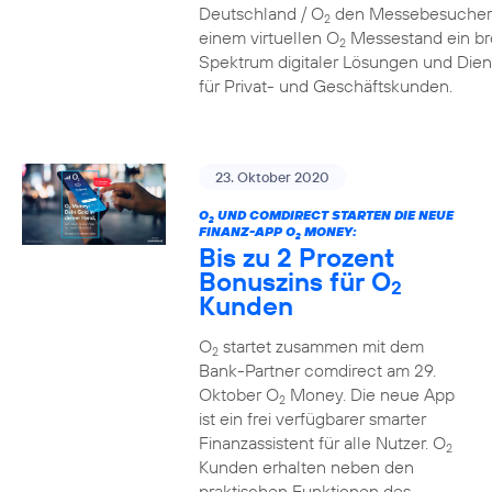
Deutschland / O
den Messebesucher
2
einem virtuellen O
Messestand ein br
2
Spektrum digitaler Lösungen und Dien
für Privat- und Geschäftskunden.
23. Oktober 2020
O
UND COMDIRECT STARTEN DIE NEUE
2
FINANZ-APP O
MONEY:
2
Bis zu 2 Prozent
Bonuszins für O
2
Kunden
O
startet zusammen mit dem
2
Bank-Partner comdirect am 29.
Oktober O
Money. Die neue App
2
ist ein frei verfügbarer smarter
Finanzassistent für alle Nutzer. O
2
Kunden erhalten neben den
praktischen Funktionen des