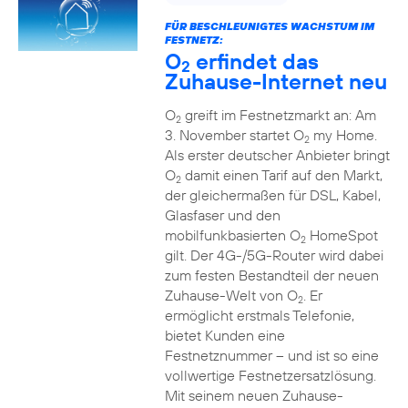
FÜR BESCHLEUNIGTES WACHSTUM IM
FESTNETZ:
O
erfindet das
2
Zuhause-Internet neu
O
greift im Festnetzmarkt an: Am
2
3. November startet O
my Home.
2
Als erster deutscher Anbieter bringt
O
damit einen Tarif auf den Markt,
2
der gleichermaßen für DSL, Kabel,
Glasfaser und den
mobilfunkbasierten O
HomeSpot
2
gilt. Der 4G-/5G-Router wird dabei
zum festen Bestandteil der neuen
Zuhause-Welt von O
. Er
2
ermöglicht erstmals Telefonie,
bietet Kunden eine
Festnetznummer – und ist so eine
vollwertige Festnetzersatzlösung.
Mit seinem neuen Zuhause-