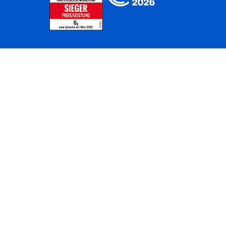
Home
Unternehmen
Netze
Nachhaltigkeit
Kunden
Investoren
Partner
Karriere
Presse
News
Privatkunden
Geschäftskunden
Worldwide
BASECAMP
AGB
Kontakt
ElektroG / BattG
Datenschutz
Hinweisgeberverfahren
Jugendschutz
Barrierefreiheit