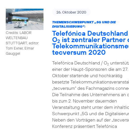
26. Oktober 2020
THEMENSCHWERPUNKT „5G UND DIE
DIGITALISIERUNG“:
Telefónica Deutschland
Credits: LABOR
O
ist zentraler Partner 
WELTENBAU
2
STUTTGART, editor:
Telekommunikationsme
Tom Exner, Elmar
tecversum 2020
Gauggel
Telefónica Deutschland / O
unterstütz
2
einer der Haupt-Sponsoren die am 27.
Oktober startende und hochkarätig
besetzte Telekommunikationsveransta
„tecversum“ des Fachmagazins connec
Die Teilnahme des Unternehmens an 
bis zum 2. November dauernden
Veranstaltung steht unter dem inhaltl
Schwerpunkt „5G und die Digitalisieru
Neben den Vorträgen auf der „tecver
Konferenz präsentiert Telefónica