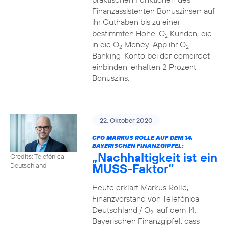
Finanzassistenten Bonuszinsen auf
ihr Guthaben bis zu einer
bestimmten Höhe. O
Kunden, die
2
in die O
Money-App ihr O
2
2
Banking-Konto bei der comdirect
einbinden, erhalten 2 Prozent
Bonuszins.
22. Oktober 2020
CFO MARKUS ROLLE AUF DEM 14.
BAYERISCHEN FINANZGIPFEL:
„Nachhaltigkeit ist ein
Credits: Telefónica
MUSS-Faktor“
Deutschland
Heute erklärt Markus Rolle,
Finanzvorstand von Telefónica
Deutschland / O
, auf dem 14.
2
Bayerischen Finanzgipfel, dass