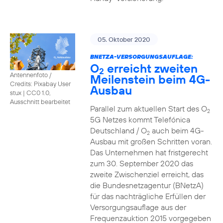
05. Oktober 2020
BNETZA-VERSORGUNGSAUFLAGE:
O
erreicht zweiten
2
Antennenfoto /
Meilenstein beim 4G-
Credits: Pixabay User
Ausbau
stux
|
CC0 1.0,
Ausschnitt bearbeitet
Parallel zum aktuellen Start des O
2
5G Netzes kommt Telefónica
Deutschland / O
auch beim 4G-
2
Ausbau mit großen Schritten voran.
Das Unternehmen hat fristgerecht
zum 30. September 2020 das
zweite Zwischenziel erreicht, das
die Bundesnetzagentur (BNetzA)
für das nachträgliche Erfüllen der
Versorgungsauflage aus der
Frequenzauktion 2015 vorgegeben