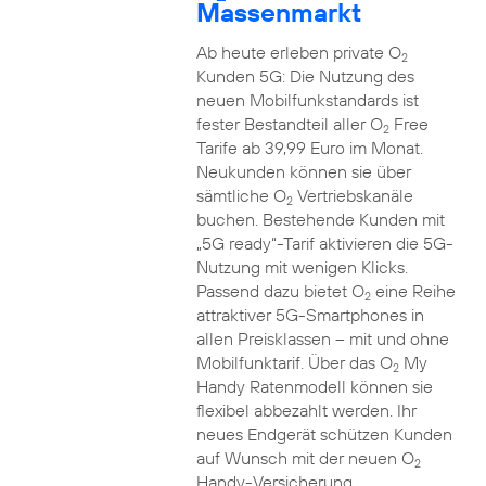
Massenmarkt
Ab heute erleben private O
2
Kunden 5G: Die Nutzung des
neuen Mobilfunkstandards ist
fester Bestandteil aller O
Free
2
Tarife ab 39,99 Euro im Monat.
Neukunden können sie über
sämtliche O
Vertriebskanäle
2
buchen. Bestehende Kunden mit
„5G ready“-Tarif aktivieren die 5G-
Nutzung mit wenigen Klicks.
Passend dazu bietet O
eine Reihe
2
attraktiver 5G-Smartphones in
allen Preisklassen – mit und ohne
Mobilfunktarif. Über das O
My
2
Handy Ratenmodell können sie
flexibel abbezahlt werden. Ihr
neues Endgerät schützen Kunden
auf Wunsch mit der neuen O
2
Handy-Versicherung.