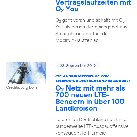
Vertragslaufzeiten mit
O
You
2
O
geht voran und schafft mit O
2
2
You als neuem Kombiangebot aus
Smartphone und Tarif die
Mobilfunklaufzeit ab.
23. September 2019
LTE-AUSBAUOFFENSIVE VON
TELEFÓNICA DEUTSCHLAND IM AUGUST:
O
Netz mit mehr als
Credits: Jörg Borm
2
700 neuen LTE-
Sendern in über 100
Landkreisen
Telefónica Deutschland setzt ihre
bundesweite LTE-Ausbauoffensive
konsequent fort, um die