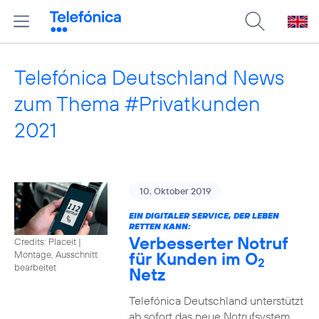
Telefónica Deutschland News
zum Thema #Privatkunden
2021
10. Oktober 2019
EIN DIGITALER SERVICE, DER LEBEN
RETTEN KANN:
Verbesserter Notruf
Credits: Placeit
|
für Kunden im O
Montage, Ausschnitt
2
bearbeitet
Netz
Telefónica Deutschland unterstützt
ab sofort das neue Notrufsystem