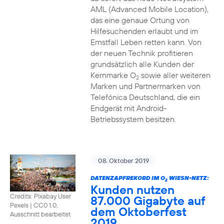
AML (Advanced Mobile Location),
das eine genaue Ortung von
Hilfesuchenden erlaubt und im
Ernstfall Leben retten kann. Von
der neuen Technik profitieren
grundsätzlich alle Kunden der
Kernmarke O
sowie aller weiteren
2
Marken und Partnermarken von
Telefónica Deutschland, die ein
Endgerät mit Android-
Betriebssystem besitzen.
08. Oktober 2019
DATENZAPFREKORD IM O
WIESN-NETZ:
2
Kunden nutzen
Credits: Pixabay User
87.000 Gigabyte auf
Pexels
|
CC0 1.0,
dem Oktoberfest
Ausschnitt bearbeitet
2019