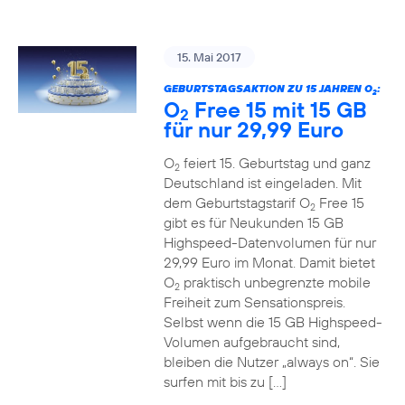
15. Mai 2017
GEBURTSTAGSAKTION ZU 15 JAHREN O
:
2
O
Free 15 mit 15 GB
2
für nur 29,99 Euro
O
feiert 15. Geburtstag und ganz
2
Deutschland ist eingeladen. Mit
dem Geburtstagstarif O
Free 15
2
gibt es für Neukunden 15 GB
Highspeed-Datenvolumen für nur
29,99 Euro im Monat. Damit bietet
O
praktisch unbegrenzte mobile
2
Freiheit zum Sensationspreis.
Selbst wenn die 15 GB Highspeed-
Volumen aufgebraucht sind,
bleiben die Nutzer „always on“. Sie
surfen mit bis zu […]