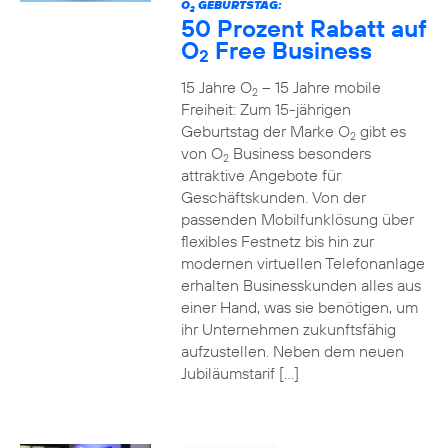
O
GEBURTSTAG:
2
50 Prozent Rabatt auf
O
Free Business
2
15 Jahre O
– 15 Jahre mobile
2
Freiheit: Zum 15-jährigen
Geburtstag der Marke O
gibt es
2
von O
Business besonders
2
attraktive Angebote für
Geschäftskunden. Von der
passenden Mobilfunklösung über
flexibles Festnetz bis hin zur
modernen virtuellen Telefonanlage
erhalten Businesskunden alles aus
einer Hand, was sie benötigen, um
ihr Unternehmen zukunftsfähig
aufzustellen. Neben dem neuen
Jubiläumstarif […]