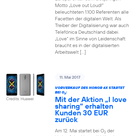
Motto „Love out Loud!“
beleuchteten 1.100 Referenten alle
Facetten der digitalen Welt. Als
Treiber der Digitalisierung war auch
Telefónica Deutschland dabei.
„Love“ im Sinne von Leidenschaft
braucht es in der digitalisierten
Arbeitswelt […]
11. Mai 2017
VORVERKAUF DES HONOR 6X STARTET
BEI O
:
2
Mit der Aktion „I love
Credits: Huawei
sharing“ erhalten
Kunden 30 EUR
zurück
Am 12. Mai startet bei O
der
2