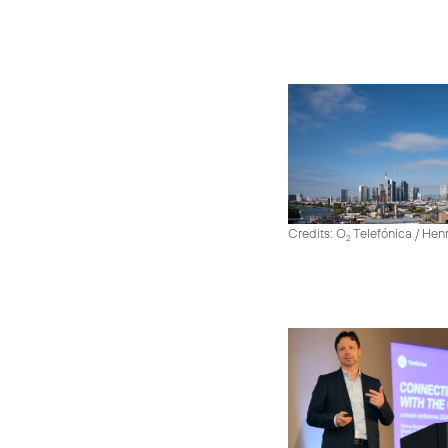
Credits: O
Telefónica / He
2