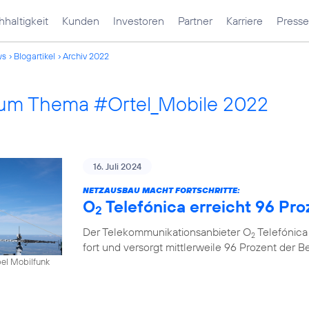
haltigkeit
Kunden
Investoren
Partner
Karriere
Presse
ws
Blogartikel
Archiv 2022
 zum Thema #Ortel_Mobile 2022
16. Juli 2024
NETZAUSBAU MACHT FORTSCHRITTE:
O
Telefónica erreicht 96 Pr
2
Der Telekommunikationsanbieter O
Telefónica
2
fort und versorgt mittlerweile 96 Prozent der 
bel Mobilfunk