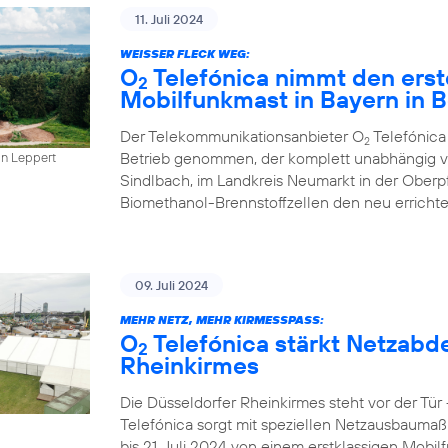
11. Juli 2024
WEISSER FLECK WEG:
O
Telefónica nimmt den erst
2
Mobilfunkmast in Bayern in B
Der Telekommunikationsanbieter O
Telefónica
2
Betrieb genommen, der komplett unabhängig vo
in Leppert
Sindlbach, im Landkreis Neumarkt in der Oberp
Biomethanol-Brennstoffzellen den neu errichte
09. Juli 2024
MEHR NETZ, MEHR KIRMESSPASS:
O
Telefónica stärkt Netzabd
2
Rheinkirmes
Die Düsseldorfer Rheinkirmes steht vor der Tü
Telefónica sorgt mit speziellen Netzausbaumaß
bis 21. Juli 2024 von einem erstklassigen Mobilf