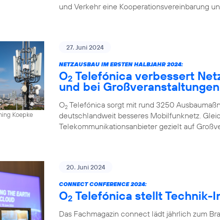
und Verkehr eine Kooperationsvereinbarung un
27. Juni 2024
NETZAUSBAU IM ERSTEN HALBJAHR 2024:
O
Telefónica verbessert Net
2
und bei Großveranstaltungen
O
Telefónica sorgt mit rund 3250 Ausbaumaßn
2
deutschlandweit besseres Mobilfunknetz. Gleich
nning Koepke
Telekommunikationsanbieter gezielt auf Großv
20. Juni 2024
CONNECT CONFERENCE 2024:
O
Telefónica stellt Technik-
2
Das Fachmagazin connect lädt jährlich zum Br