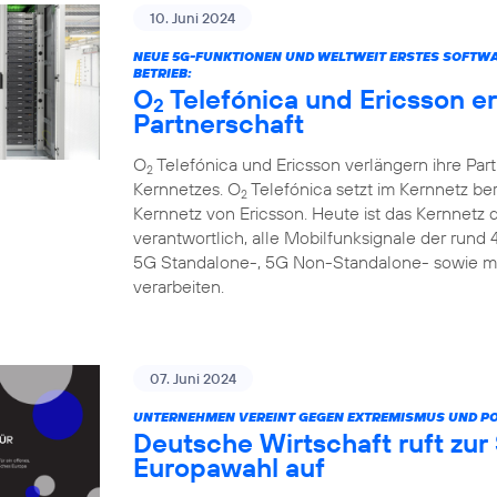
10. Juni 2024
NEUE 5G-FUNKTIONEN UND WELTWEIT ERSTES SOFTW
BETRIEB:
O
Telefónica und Ericsson e
2
Partnerschaft
O
Telefónica und Ericsson verlängern ihre Par
2
Kernnetzes. O
Telefónica setzt im Kernnetz be
2
Kernnetz von Ericsson. Heute ist das Kernnetz
verantwortlich, alle Mobilfunksignale der rund
5G Standalone-, 5G Non-Standalone- sowie m
verarbeiten.
07. Juni 2024
UNTERNEHMEN VEREINT GEGEN EXTREMISMUS UND P
Deutsche Wirtschaft ruft zu
Europawahl auf