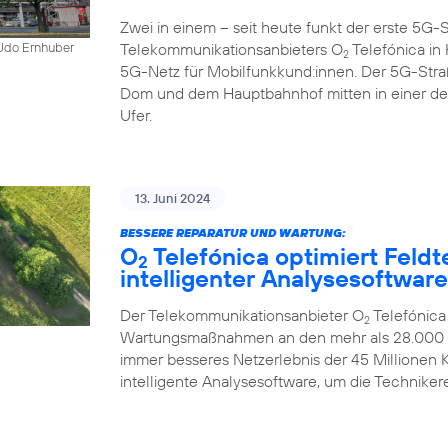
Zwei in einem – seit heute funkt der erste 5
Telekommunikationsanbieters O
Telefónica in K
 Udo Ernhuber
2
5G-Netz für Mobilfunkkund:innen. Der 5G-Str
Dom und dem Hauptbahnhof mitten in einer d
Ufer.
13. Juni 2024
BESSERE REPARATUR UND WARTUNG:
O
Telefónica optimiert Feldt
2
intelligenter Analysesoftware
Der Telekommunikationsanbieter O
Telefónica
2
Wartungsmaßnahmen an den mehr als 28.000 Mo
immer besseres Netzerlebnis der 45 Millionen
intelligente Analysesoftware, um die Technikere