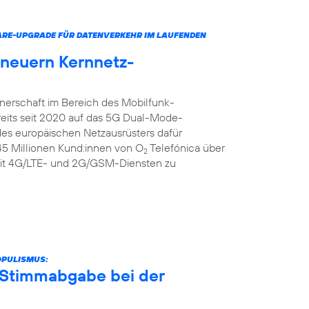
ARE-UPGRADE FÜR DATENVERKEHR IM LAUFENDEN
rneuern Kernnetz-
tnerschaft im Bereich des Mobilfunk-
reits seit 2020 auf das 5G Dual-Mode-
 des europäischen Netzausrüsters dafür
 45 Millionen Kund:innen von O
Telefónica über
2
it 4G/LTE- und 2G/GSM-Diensten zu
OPULISMUS:
r Stimmabgabe bei der