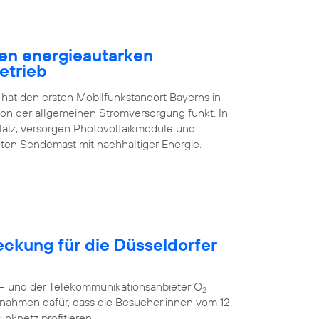
en energieautarken
etrieb
 hat den ersten Mobilfunkstandort Bayerns in
n der allgemeinen Stromversorgung funkt. In
falz, versorgen Photovoltaikmodule und
ten Sendemast mit nachhaltiger Energie.
eckung für die Düsseldorfer
r – und der Telekommunikationsanbieter O
2
nahmen dafür, dass die Besucher:innen vom 12.
unknetz profitieren.