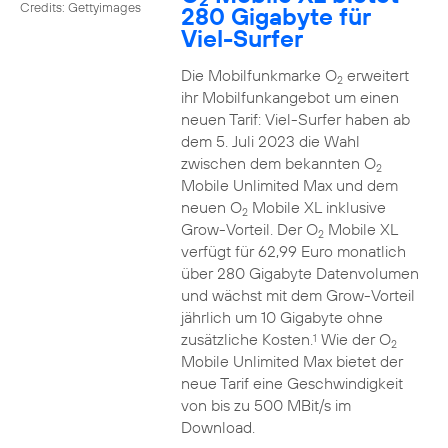
Credits: Gettyimages
280 Gigabyte für
Viel-Surfer
Die Mobilfunkmarke O
erweitert
2
ihr Mobilfunkangebot um einen
neuen Tarif: Viel-Surfer haben ab
dem 5. Juli 2023 die Wahl
zwischen dem bekannten O
2
Mobile Unlimited Max und dem
neuen O
Mobile XL inklusive
2
Grow-Vorteil. Der O
Mobile XL
2
verfügt für 62,99 Euro monatlich
über 280 Gigabyte Datenvolumen
und wächst mit dem Grow-Vorteil
jährlich um 10 Gigabyte ohne
zusätzliche Kosten.
Wie der O
1
2
Mobile Unlimited Max bietet der
neue Tarif eine Geschwindigkeit
von bis zu 500 MBit/s im
Download.