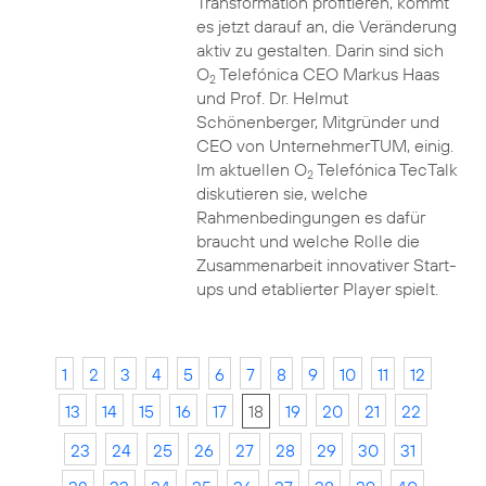
Transformation profitieren, kommt
es jetzt darauf an, die Veränderung
aktiv zu gestalten. Darin sind sich
O
Telefónica CEO Markus Haas
2
und Prof. Dr. Helmut
Schönenberger, Mitgründer und
CEO von UnternehmerTUM, einig.
Im aktuellen O
Telefónica TecTalk
2
diskutieren sie, welche
Rahmenbedingungen es dafür
braucht und welche Rolle die
Zusammenarbeit innovativer Start-
ups und etablierter Player spielt.
1
2
3
4
5
6
7
8
9
10
11
12
13
14
15
16
17
18
19
20
21
22
23
24
25
26
27
28
29
30
31