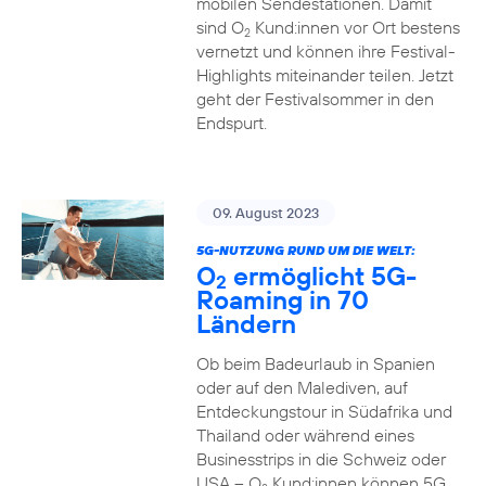
mobilen Sendestationen. Damit
sind O
Kund:innen vor Ort bestens
2
vernetzt und können ihre Festival-
Highlights miteinander teilen. Jetzt
geht der Festivalsommer in den
Endspurt.
09. August 2023
5G-NUTZUNG RUND UM DIE WELT:
O
ermöglicht 5G-
2
Roaming in 70
Ländern
Ob beim Badeurlaub in Spanien
oder auf den Malediven, auf
Entdeckungstour in Südafrika und
Thailand oder während eines
Businesstrips in die Schweiz oder
USA – O
Kund:innen können 5G