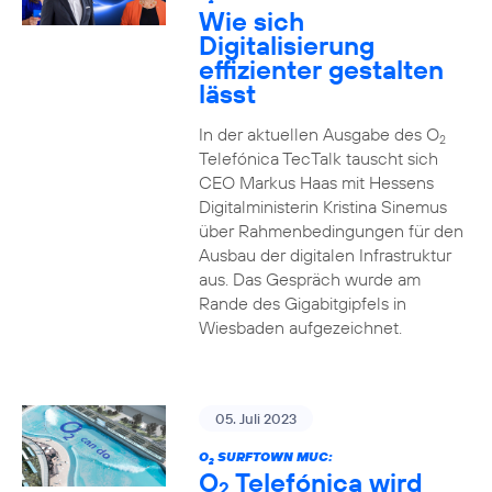
2
Wie sich
Digitalisierung
effizienter gestalten
lässt
In der aktuellen Ausgabe des O
2
Telefónica TecTalk tauscht sich
CEO Markus Haas mit Hessens
Digitalministerin Kristina Sinemus
über Rahmenbedingungen für den
Ausbau der digitalen Infrastruktur
aus. Das Gespräch wurde am
Rande des Gigabitgipfels in
Wiesbaden aufgezeichnet.
05. Juli 2023
O
SURFTOWN MUC:
2
O
Telefónica wird
2