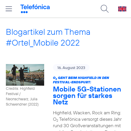
Blogartikel zum Thema
#Ortel_Mobile 2022
16. August 2023
O
GEHT BEIM HIGHFIELD IN DEN
2
FESTIVAL-ENDSPURT:
Mobile 5G-Stationen
Credits: Highfield
sorgen für starkes
Festival /
Neonschwarz, Julia
Netz
Schwendner (2022)
Highfield, Wacken, Rock am Ring:
O
Telefónica versorgt dieses Jahr
2
rund 30 Großveranstaltungen mit