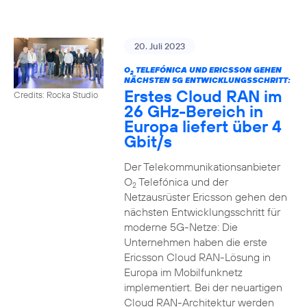
20. Juli 2023
O
TELEFÓNICA UND ERICSSON GEHEN
2
NÄCHSTEN 5G ENTWICKLUNGSSCHRITT:
Erstes Cloud RAN im
Credits: Rocka Studio
26 GHz-Bereich in
Europa liefert über 4
Gbit/s
Der Telekommunikationsanbieter
O
Telefónica und der
2
Netzausrüster Ericsson gehen den
nächsten Entwicklungsschritt für
moderne 5G-Netze: Die
Unternehmen haben die erste
Ericsson Cloud RAN-Lösung in
Europa im Mobilfunknetz
implementiert. Bei der neuartigen
Cloud RAN-Architektur werden