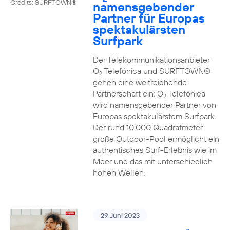
Credits: SURFTOWN®
namensgebender
Partner für Europas
spektakulärsten
Surfpark
Der Telekommunikationsanbieter
O
Telefónica und SURFTOWN®
2
gehen eine weitreichende
Partnerschaft ein: O
Telefónica
2
wird namensgebender Partner von
Europas spektakulärstem Surfpark.
Der rund 10.000 Quadratmeter
große Outdoor-Pool ermöglicht ein
authentisches Surf-Erlebnis wie im
Meer und das mit unterschiedlich
hohen Wellen.
29. Juni 2023