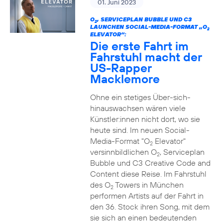
01. Juni 2023
O
, SERVICEPLAN BUBBLE UND C3
2
LAUNCHEN SOCIAL-MEDIA-FORMAT „O
2
ELEVATOR“:
Die erste Fahrt im
Fahrstuhl macht der
US-Rapper
Macklemore
Ohne ein stetiges Über-sich-
hinauswachsen wären viele
Künstler:innen nicht dort, wo sie
heute sind. Im neuen Social-
Media-Format "O
Elevator"
2
versinnbildlichen O
, Serviceplan
2
Bubble und C3 Creative Code and
Content diese Reise. Im Fahrstuhl
des O
Towers in München
2
performen Artists auf der Fahrt in
den 36. Stock ihren Song, mit dem
sie sich an einen bedeutenden