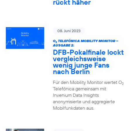
rückt häher
08. Juni 2023
O
TELEFÓNICA MOBILITY MONITOR –
2
AUSGABE 2:
DFB-Pokalfinale lockt
vergleichsweise
wenig junge Fans
nach Berlin
Für den Mobility Monitor wertet O
2
Telefónica gemeinsam mit
Invenium Data Insights
anonymisierte und aggregierte
Mobilfunkdaten aus.