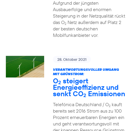
Aufgrund der jüngsten
Ausbauerfolge und enormen
Steigerung in der Netzqualität rückt
das O
Netz außerdem auf Platz 2
2
der besten deutschen
Mobilfunkanbieter vor.
28. Oktober 2021
VERANTWORTUNGSVOLLER UMGANG
MIT GRÜNSTROM:
O
steigert
2
Energieeffizienz und
senkt CO
Emissionen
2
Telefónica Deutschland / O
kauft
2
bereits seit 2016 Strom aus zu 100
Prozent erneuerbaren Energien ein
und geht verantwortungsvoll mit
der knappen Ressource Grünstrom