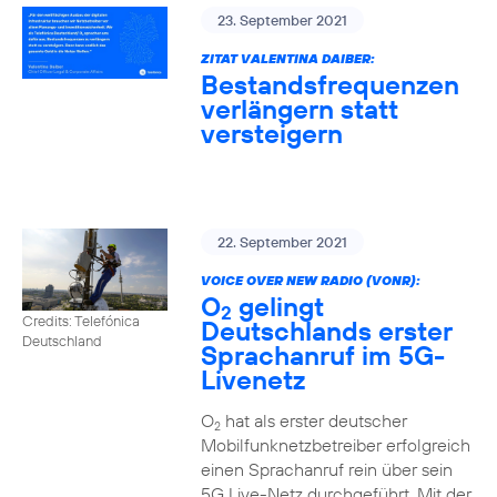
23. September 2021
ZITAT VALENTINA DAIBER:
Bestandsfrequenzen
verlängern statt
versteigern
22. September 2021
VOICE OVER NEW RADIO (VONR):
O
gelingt
2
Credits: Telefónica
Deutschlands erster
Deutschland
Sprachanruf im 5G-
Livenetz
O
hat als erster deutscher
2
Mobilfunknetzbetreiber erfolgreich
einen Sprachanruf rein über sein
5G Live-Netz durchgeführt. Mit der