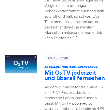
Der neue SIM-Karten-Träger ist im
Vergleich zum bisherigen
Scheckkartenformat nur noch halb
so groß und halb so schwer. „Als
Telekommunikationsanbieter, der
deutschlandweit die meisten
Menschen miteinander verbindet,
kann Telefónica […]
09. April 2019
KABELLOS, NAHTLOS, GRENZENLOS:
Mit O
TV jederzeit
2
und überall fernsehen
Ab dem 2. Mai bietet die Marke O
2
ein IPTV-Produkt, das zum
modernen Leben ihrer Kunden
passt: Mit O
TV powered by
2
waipu.tv erleben sie bereits ab 4,99