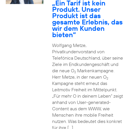
„Ein Tarif ist kein
Produkt. Unser
Produkt ist das
gesamte Erlebnis, das
wir dem Kunden
bieten“
Wolfgang Metze,
Privatkundenvorstand von
Telefónica Deutschland, über seine
Ziele im Endkundengeschäft und
die neue O
Markenkampagne.
2
Herr Metze, in der neuen O
2
Kampagne steht erneut das
Leitmotiv Freiheit im Mittelpunkt.
„Für mehr O in deinem Leben“ zeigt
anhand von User-generated-
Content aus dem WWW, wie
Menschen ihre mobile Freiheit
nutzen. Was bedeutet dies konkret
für ihre […]