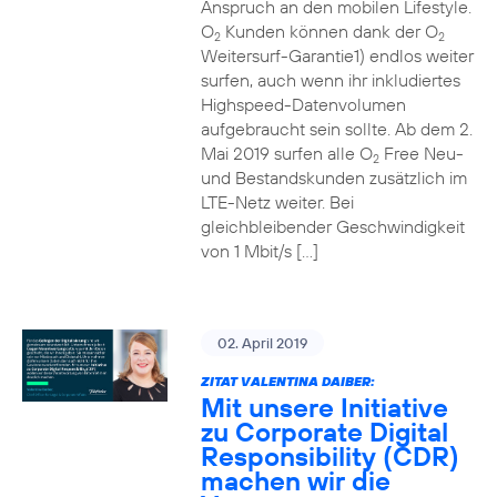
Anspruch an den mobilen Lifestyle.
O
Kunden können dank der O
2
2
Weitersurf-Garantie1) endlos weiter
surfen, auch wenn ihr inkludiertes
Highspeed-Datenvolumen
aufgebraucht sein sollte. Ab dem 2.
Mai 2019 surfen alle O
Free Neu-
2
und Bestandskunden zusätzlich im
LTE-Netz weiter. Bei
gleichbleibender Geschwindigkeit
von 1 Mbit/s […]
02. April 2019
ZITAT VALENTINA DAIBER:
Mit unsere Initiative
zu Corporate Digital
Responsibility (CDR)
machen wir die