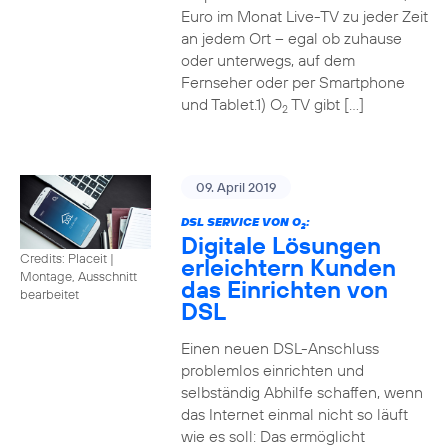
Euro im Monat Live-TV zu jeder Zeit
an jedem Ort – egal ob zuhause
oder unterwegs, auf dem
Fernseher oder per Smartphone
und Tablet.1) O
TV gibt […]
2
09. April 2019
DSL SERVICE VON O
:
2
Digitale Lösungen
Credits: Placeit
|
erleichtern Kunden
Montage, Ausschnitt
das Einrichten von
bearbeitet
DSL
Einen neuen DSL-Anschluss
problemlos einrichten und
selbständig Abhilfe schaffen, wenn
das Internet einmal nicht so läuft
wie es soll: Das ermöglicht