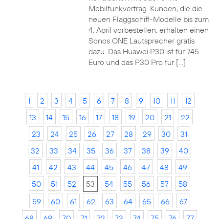
Mobilfunkvertrag. Kunden, die die
neuen Flaggschiff-Modelle bis zum
4. April vorbestellen, erhalten einen
Sonos ONE Lautsprecher gratis
dazu. Das Huawei P30 ist für 745
Euro und das P30 Pro für […]
1
2
3
4
5
6
7
8
9
10
11
12
13
14
15
16
17
18
19
20
21
22
23
24
25
26
27
28
29
30
31
32
33
34
35
36
37
38
39
40
41
42
43
44
45
46
47
48
49
50
51
52
53
54
55
56
57
58
59
60
61
62
63
64
65
66
67
68
69
70
71
72
73
74
75
76
77