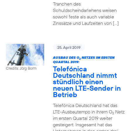
Tranchen des
Schuldscheindarlehens weisen
sowohl feste als auch variable
Zinssätze und Laufzeiten von […]
25. April 2019
AUSBAU DES O
NETZES IM ERSTEN
2
QUARTAL 2019:
Telefónica
Credits: Jörg Borm
Deutschland nimmt
stündlich einen
neuen LTE-Sender in
Betrieb
Telefónica Deutschland hat das
LTE-Ausbautempo in ihrem O
Netz
2
im ersten Quartal 2019 weiter
gesteigert. Insgesamt hat das