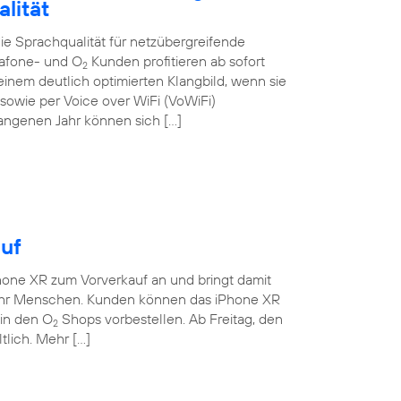
lität
e Sprachqualität für netzübergreifende
dafone- und O
Kunden profitieren ab sofort
2
nem deutlich optimierten Klangbild, wenn sie
owie per Voice over WiFi (VoWiFi)
gangenen Jahr können sich […]
uf
hone XR zum Vorverkauf an und bringt damit
ehr Menschen. Kunden können das iPhone XR
 in den O
Shops vorbestellen. Ab Freitag, den
2
tlich. Mehr […]