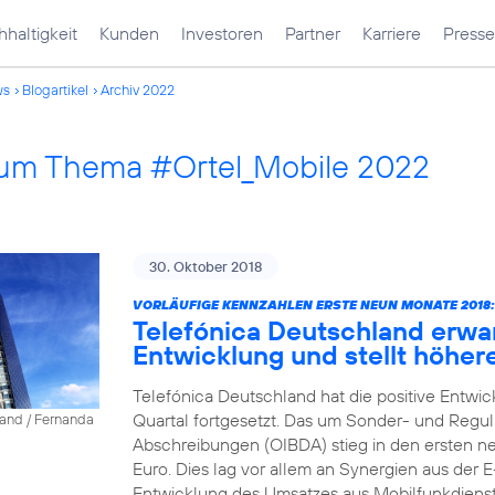
haltigkeit
Kunden
Investoren
Partner
Karriere
Presse
ws
Blogartikel
Archiv 2022
 zum Thema #Ortel_Mobile 2022
30. Oktober 2018
VORLÄUFIGE KENNZAHLEN ERSTE NEUN MONATE 2018:
Telefónica Deutschland erwa
Entwicklung und stellt höher
Telefónica Deutschland hat die positive Entwic
Quartal fortgesetzt. Das um Sonder- und Reguli
land / Fernanda
Abschreibungen (OIBDA) stieg in den ersten ne
Euro. Dies lag vor allem an Synergien aus der 
Entwicklung des Umsatzes aus Mobilfunkdienstl