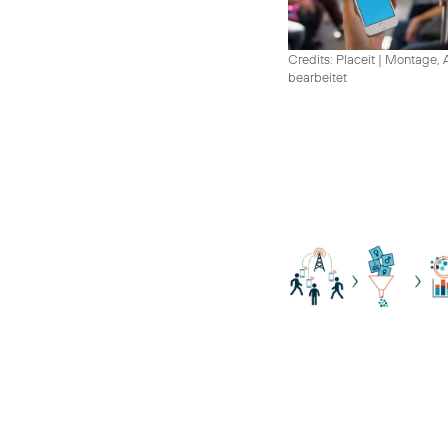
Credits: Placeit
|
Montage, A
bearbeitet