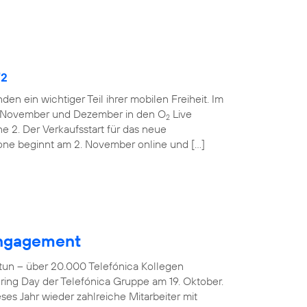
O
2
den ein wichtiger Teil ihrer mobilen Freiheit. Im
m November und Dezember in den O
Live
2
ne 2. Der Verkaufsstart für das neue
one beginnt am 2. November online und […]
 Engagement
tun – über 20.000 Telefónica Kollegen
ring Day der Telefónica Gruppe am 19. Oktober.
es Jahr wieder zahlreiche Mitarbeiter mit