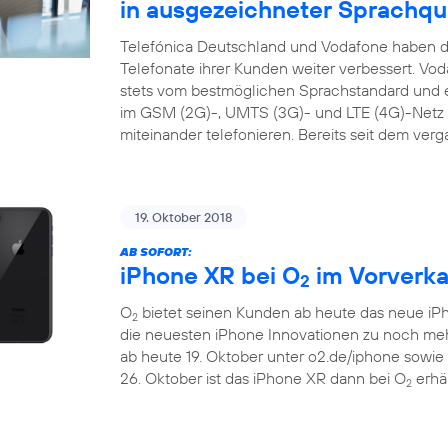
in ausgezeichneter Sprachqua
Telefónica Deutschland und Vodafone haben di
Telefonate ihrer Kunden weiter verbessert. Vo
stets vom bestmöglichen Sprachstandard und ei
im GSM (2G)-, UMTS (3G)- und LTE (4G)-Netz s
miteinander telefonieren. Bereits seit dem ver
19. Oktober 2018
AB SOFORT:
iPhone XR bei O
im Vorverka
2
O
bietet seinen Kunden ab heute das neue iP
2
die neuesten iPhone Innovationen zu noch m
ab heute 19. Oktober unter o2.de/iphone sowie
26. Oktober ist das iPhone XR dann bei O
erhäl
2