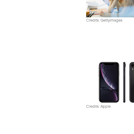
Credits: Gettyimages
Credits: Apple