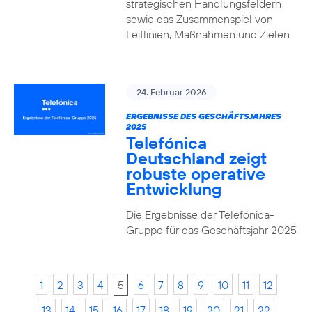
strategischen Handlungsfeldern
sowie das Zusammenspiel von
Leitlinien, Maßnahmen und Zielen
24. Februar 2026
ERGEBNISSE DES GESCHÄFTSJAHRES
2025
Telefónica
Deutschland zeigt
robuste operative
Entwicklung
Die Ergebnisse der Telefónica-
Gruppe für das Geschäftsjahr 2025
1
2
3
4
5
6
7
8
9
10
11
12
13
14
15
16
17
18
19
20
21
22