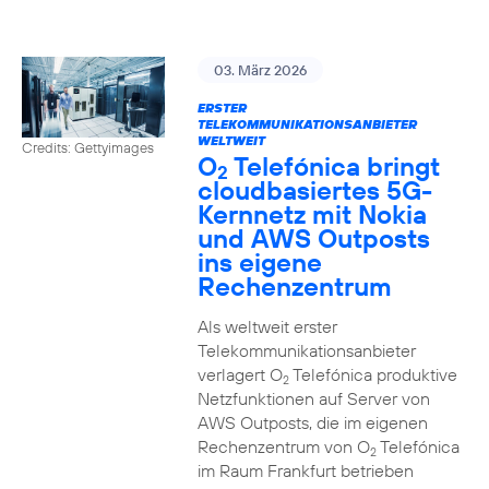
03. März 2026
ERSTER
TELEKOMMUNIKATIONSANBIETER
WELTWEIT
Credits: Gettyimages
O
Telefónica bringt
2
cloudbasiertes 5G-
Kernnetz mit Nokia
und AWS Outposts
ins eigene
Rechenzentrum
Als weltweit erster
Telekommunikationsanbieter
verlagert O
Telefónica produktive
2
Netzfunktionen auf Server von
AWS Outposts, die im eigenen
Rechenzentrum von O
Telefónica
2
im Raum Frankfurt betrieben