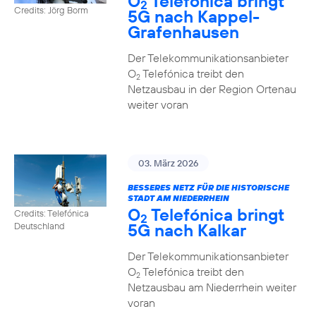
O
Telefónica bringt
2
Credits: Jörg Borm
5G nach Kappel-
Grafenhausen
Der Telekommunikationsanbieter
O
Telefónica treibt den
2
Netzausbau in der Region Ortenau
weiter voran
03. März 2026
BESSERES NETZ FÜR DIE HISTORISCHE
STADT AM NIEDERRHEIN
O
Telefónica bringt
Credits: Telefónica
2
5G nach Kalkar
Deutschland
Der Telekommunikationsanbieter
O
Telefónica treibt den
2
Netzausbau am Niederrhein weiter
voran