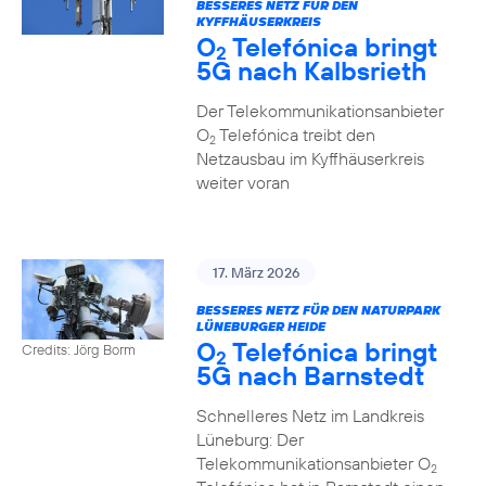
BESSERES NETZ FÜR DEN
KYFFHÄUSERKREIS
O
Telefónica bringt
2
5G nach Kalbsrieth
Der Telekommunikationsanbieter
O
Telefónica treibt den
2
Netzausbau im Kyffhäuserkreis
weiter voran
17. März 2026
BESSERES NETZ FÜR DEN NATURPARK
LÜNEBURGER HEIDE
O
Telefónica bringt
Credits: Jörg Borm
2
5G nach Barnstedt
Schnelleres Netz im Landkreis
Lüneburg: Der
Telekommunikationsanbieter O
2