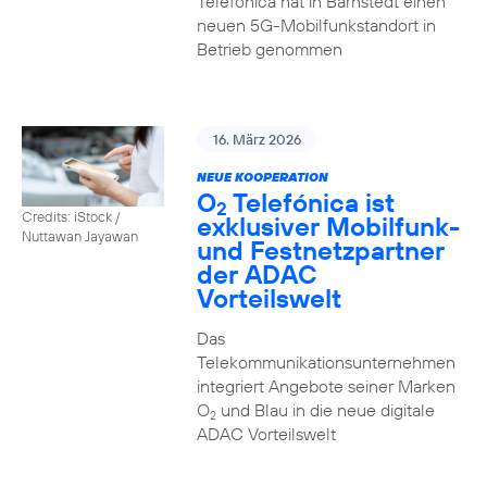
Telefónica hat in Barnstedt einen
neuen 5G-Mobilfunkstandort in
Betrieb genommen
16. März 2026
NEUE KOOPERATION
O
Telefónica ist
2
Credits: iStock /
exklusiver Mobilfunk-
Nuttawan Jayawan
und Festnetzpartner
der ADAC
Vorteilswelt
Das
Telekommunikationsunternehmen
integriert Angebote seiner Marken
O
und Blau in die neue digitale
2
ADAC Vorteilswelt