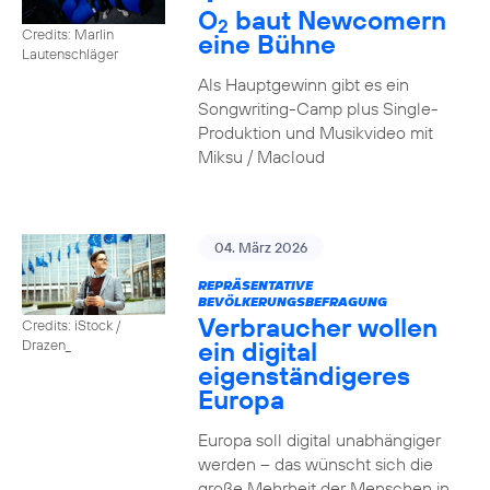
O
baut Newcomern
2
Credits: Marlin
eine Bühne
Lautenschläger
Als Hauptgewinn gibt es ein
Songwriting-Camp plus Single-
Produktion und Musikvideo mit
Miksu / Macloud
04. März 2026
REPRÄSENTATIVE
BEVÖLKERUNGSBEFRAGUNG
Verbraucher wollen
Credits: iStock /
ein digital
Drazen_
eigenständigeres
Europa
Europa soll digital unabhängiger
werden – das wünscht sich die
große Mehrheit der Menschen in