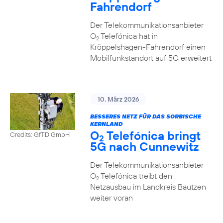
Fahrendorf
Der Telekommunikationsanbieter
O
Telefónica hat in
2
Kröppelshagen-Fahrendorf einen
Mobilfunkstandort auf 5G erweitert
10. März 2026
BESSERES NETZ FÜR DAS SORBISCHE
KERNLAND
O
Telefónica bringt
Credits: GfTD GmbH
2
5G nach Cunnewitz
Der Telekommunikationsanbieter
O
Telefónica treibt den
2
Netzausbau im Landkreis Bautzen
weiter voran