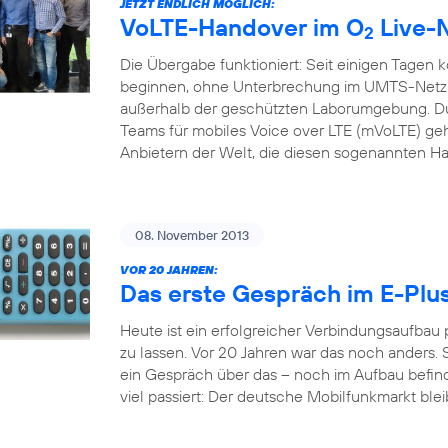
JETZT ENDLICH MÖGLICH:
VoLTE-Handover im O
Live-
2
Die Übergabe funktioniert: Seit einigen Tagen 
beginnen, ohne Unterbrechung im UMTS-Netz f
außerhalb der geschützten Laborumgebung. Du
Teams für mobiles Voice over LTE (mVoLTE) geh
Anbietern der Welt, die diesen sogenannten H
08. November 2013
VOR 20 JAHREN:
Das erste Gespräch im E-Plu
Heute ist ein erfolgreicher Verbindungsaufbau
zu lassen. Vor 20 Jahren war das noch anders. S
ein Gespräch über das – noch im Aufbau befindl
viel passiert: Der deutsche Mobilfunkmarkt bleib