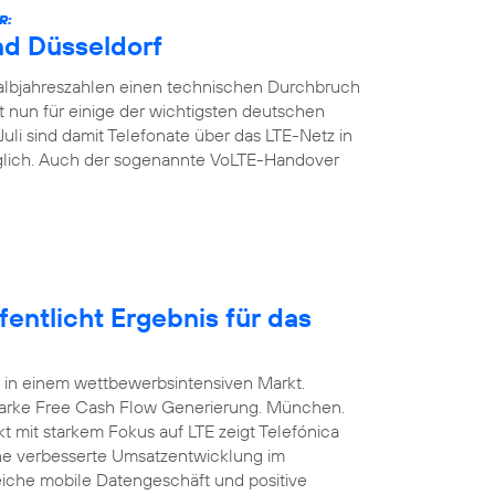
R:
nd Düsseldorf
Halbjahreszahlen einen technischen Durchbruch
t nun für einige der wichtigsten deutschen
Juli sind damit Telefonate über das LTE-Netz in
glich. Auch der sogenannte VoLTE-Handover
entlicht Ergebnis für das
 in einem wettbewerbsintensiven Markt.
arke Free Cash Flow Generierung. München.
t mit starkem Fokus auf LTE zeigt Telefónica
ine verbesserte Umsatzentwicklung im
eiche mobile Datengeschäft und positive