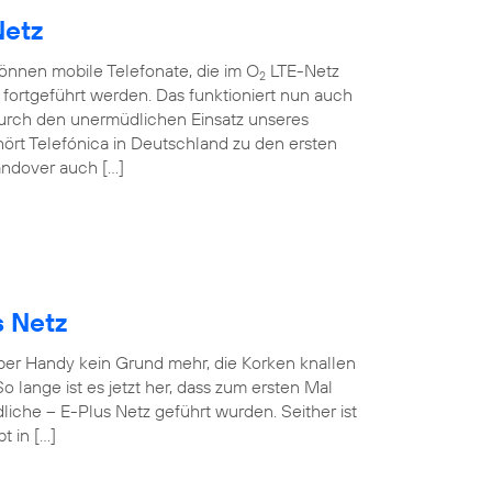
Netz
können mobile Telefonate, die im O
LTE-Netz
2
ortgeführt werden. Das funktioniert nun auch
rch den unermüdlichen Einsatz unseres
ört Telefónica in Deutschland zu den ersten
andover auch […]
s Netz
 per Handy kein Grund mehr, die Korken knallen
o lange ist es jetzt her, dass zum ersten Mal
iche – E-Plus Netz geführt wurden. Seither ist
t in […]