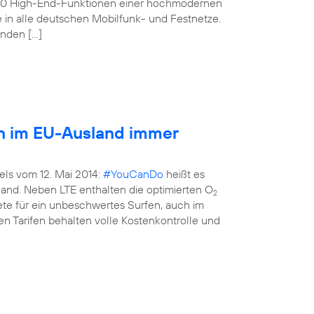
160 High-End-Funktionen einer hochmodernen
e in alle deutschen Mobilfunk- und Festnetze.
enden […]
en im EU-Ausland immer
els vom 12. Mai 2014:
#YouCanDo
heißt es
land. Neben LTE enthalten die optimierten O
2
kete für ein unbeschwertes Surfen, auch im
n Tarifen behalten volle Kostenkontrolle und