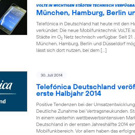
VOLTE IN WICHTIGEN STÄDTEN TECHNISCH VERFÜGBA
München, Hamburg, Berlin u
Telefónica in Deutschland hat heute mit den 
verkündet: Die neue Mobilfunktechnik VoLTE is
Städte im O
Netz technisch verfügbar. Seit 21. 
2
München, Hamburg, Berlin und Düsseldorf mö
lässt sich dort nutzen, bei dem […]
30. Juli 2014
Telefónica Deutschland veröff
erste Halbjahr 2014
Positive Tendenzen bei der Umsatzentwicklung
Deutliche Zunahme bei Vertragsneukunden. St
In einem weiterhin wettbewerbsintensiven Mark
Deutschland in der ersten Jahreshälfte 2014 e
Mobilfunkbereich. Vor allem haben das erfolgr