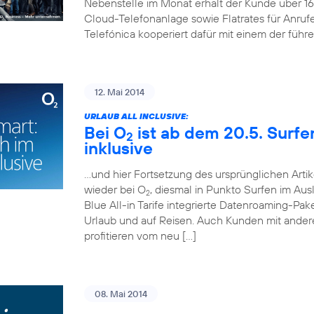
Nebenstelle im Monat erhält der Kunde über 
Cloud-Telefonanlage sowie Flatrates für Anruf
Telefónica kooperiert dafür mit einem der führ
12. Mai 2014
URLAUB ALL INCLUSIVE:
Bei O
ist ab dem 20.5. Surf
2
inklusive
…und hier Fortsetzung des ursprünglichen Artik
wieder bei O
, diesmal in Punkto Surfen im Aus
2
Blue All-in Tarife integrierte Datenroaming-Pa
Urlaub und auf Reisen. Auch Kunden mit andere
profitieren vom neu […]
08. Mai 2014