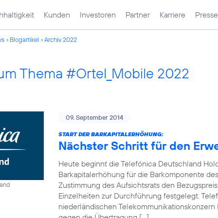
haltigkeit
Kunden
Investoren
Partner
Karriere
Presse
ws
Blogartikel
Archiv 2022
 zum Thema #Ortel_Mobile 2022
09. September 2014
START DER BARKAPITALERHÖHUNG:
Nächster Schritt für den Erw
Heute beginnt die Telefónica Deutschland Hol
Barkapitalerhöhung für die Barkomponente des 
Zustimmung des Aufsichtsrats den Bezugspreis
land
Einzelheiten zur Durchführung festgelegt. Tel
niederländischen Telekommunikationskonzern 
gegen die Übertragung […]