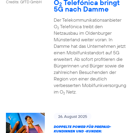
O
Telefónica bringt
Credits: GfTD GmbH
2
5G nach Damme
Der Telekommunikationsanbieter
O
Telefónica treibt den
2
Netzausbau im Oldenburger
Münsterland weiter voran. In
Damme hat das Unternehmen jetzt
einen Mobilfunkstandort auf 5G
erweitert. Ab sofort profitieren die
Bürgerinnen und Bürger sowie die
zahlreichen Besuchenden der
Region von einer deutlich
verbesserten Mobilfunkversorgung
im O
Netz.
2
26. August 2025
DOPPELTE POWER FÜR PREPAID-
KUNDINNEN UND -KUNDEN: