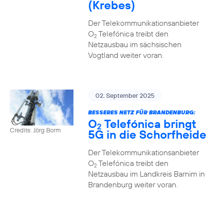
(Krebes)
Der Telekommunikationsanbieter
O
Telefónica treibt den
2
Netzausbau im sächsischen
Vogtland weiter voran.
02. September 2025
BESSERES NETZ FÜR BRANDENBURG:
O
Telefónica bringt
2
Credits: Jörg Borm
5G in die Schorfheide
Der Telekommunikationsanbieter
O
Telefónica treibt den
2
Netzausbau im Landkreis Barnim in
Brandenburg weiter voran.