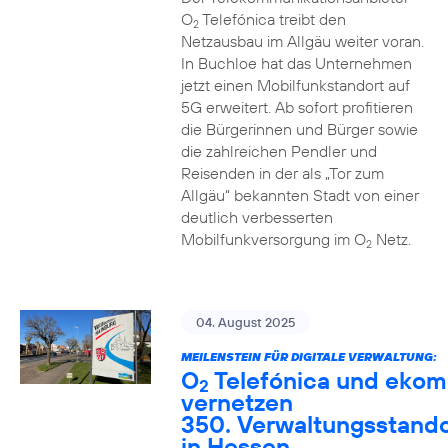
O
Telefónica treibt den
2
Netzausbau im Allgäu weiter voran.
In Buchloe hat das Unternehmen
jetzt einen Mobilfunkstandort auf
5G erweitert. Ab sofort profitieren
die Bürgerinnen und Bürger sowie
die zahlreichen Pendler und
Reisenden in der als „Tor zum
Allgäu“ bekannten Stadt von einer
deutlich verbesserten
Mobilfunkversorgung im O
Netz.
2
04. August 2025
MEILENSTEIN FÜR DIGITALE VERWALTUNG:
O
Telefónica und ekom
2
vernetzen
350. Verwaltungsstando
in Hessen