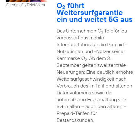
O
führt
Credits: O
Telefónica
2
2
Weitersurfgarantie
ein und weitet 5G aus
Das Unternehmen O
Telefónica
2
verbessert das mobile
Interneterlebnis für die Prepaid-
Nutzerinnen und -Nutzer seiner
Kernmarke O
. Ab dem 3.
2
September gelten zwei zentrale
Neuerungen: Eine deutlich erhöhte
Weitersurfgeschwindigkeit nach
Verbrauch des im Tarif enthaltenen
Datenvolumens sowie die
automatische Freischaltung von
5G in allen – auch den älteren –
Prepaid-Tarifen für
Bestandskunden.