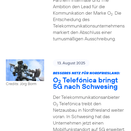
Partnern Intermate und The
Ambition den Lead für die
Kommunikation der Marke O
. Die
2
Entscheidung des
Telekommunikationsunternehmens
markiert den Abschluss einer
turnusmäßigen Ausschreibung.
13. August 2025
BESSERES NETZ FÜR NORDFRIESLAND:
O
Telefónica bringt
2
Credits: Jörg Borm
5G nach Schwesing
Der Telekommunikationsanbieter
O
Telefónica treibt den
2
Netzausbau in Nordfriesland weiter
voran. In Schwesing hat das
Unternehmen jetzt einen
Mobilfunkstandort auf 5G erweitert.