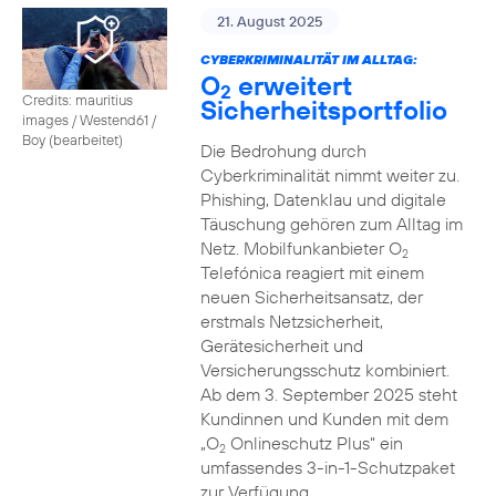
21. August 2025
CYBERKRIMINALITÄT IM ALLTAG:
O
erweitert
2
Credits: mauritius
Sicherheitsportfolio
images / Westend61 /
Boy (bearbeitet)
Die Bedrohung durch
Cyberkriminalität nimmt weiter zu.
Phishing, Datenklau und digitale
Täuschung gehören zum Alltag im
Netz. Mobilfunkanbieter O
2
Telefónica reagiert mit einem
neuen Sicherheitsansatz, der
erstmals Netzsicherheit,
Gerätesicherheit und
Versicherungsschutz kombiniert.
Ab dem 3. September 2025 steht
Kundinnen und Kunden mit dem
„O
Onlineschutz Plus“ ein
2
umfassendes 3-in-1-Schutzpaket
zur Verfügung.