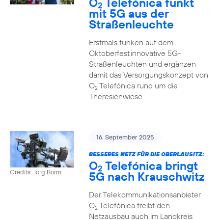
O
Telefónica funkt
2
mit 5G aus der
Straßenleuchte
Erstmals funken auf dem
Oktoberfest innovative 5G-
Straßenleuchten und ergänzen
damit das Versorgungskonzept von
O
Telefónica rund um die
2
Theresienwiese.
16. September 2025
BESSERES NETZ FÜR DIE OBERLAUSITZ:
O
Telefónica bringt
2
Credits: Jörg Borm
5G nach Krauschwitz
Der Telekommunikationsanbieter
O
Telefónica treibt den
2
Netzausbau auch im Landkreis