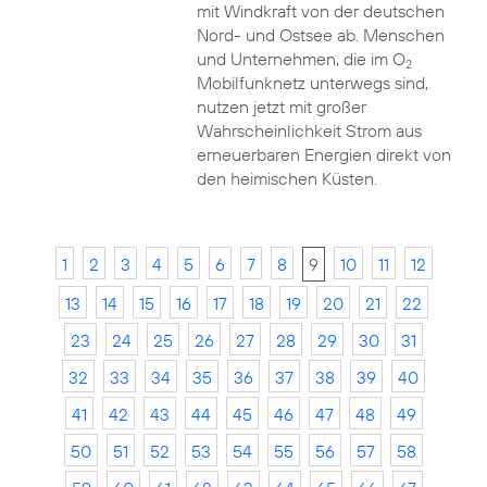
mit Windkraft von der deutschen
Nord- und Ostsee ab. Menschen
und Unternehmen, die im O
2
Mobilfunknetz unterwegs sind,
nutzen jetzt mit großer
Wahrscheinlichkeit Strom aus
erneuerbaren Energien direkt von
den heimischen Küsten.
1
2
3
4
5
6
7
8
9
10
11
12
13
14
15
16
17
18
19
20
21
22
23
24
25
26
27
28
29
30
31
32
33
34
35
36
37
38
39
40
41
42
43
44
45
46
47
48
49
50
51
52
53
54
55
56
57
58