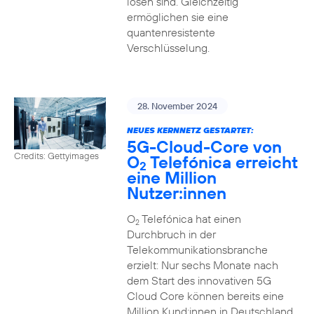
lösen sind. Gleichzeitig
ermöglichen sie eine
quantenresistente
Verschlüsselung.
28. November 2024
NEUES KERNNETZ GESTARTET:
5G-Cloud-Core von
Credits: Gettyimages
O
Telefónica erreicht
2
eine Million
Nutzer:innen
O
Telefónica hat einen
2
Durchbruch in der
Telekommunikationsbranche
erzielt: Nur sechs Monate nach
dem Start des innovativen 5G
Cloud Core können bereits eine
Million Kund:innen in Deutschland