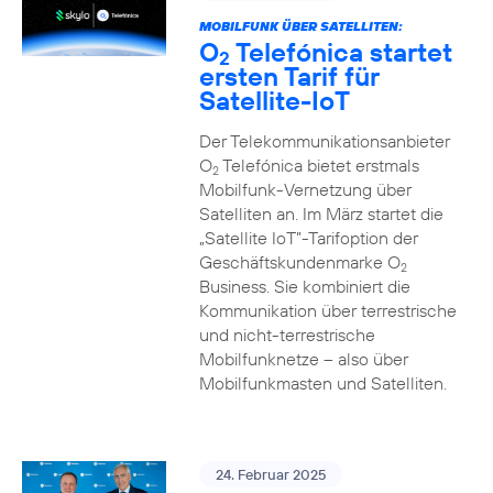
MOBILFUNK ÜBER SATELLITEN:
O
Telefónica startet
2
ersten Tarif für
Satellite-IoT
Der Telekommunikationsanbieter
O
Telefónica bietet erstmals
2
Mobilfunk-Vernetzung über
Satelliten an. Im März startet die
„Satellite IoT”-Tarifoption der
Geschäftskundenmarke O
2
Business. Sie kombiniert die
Kommunikation über terrestrische
und nicht-terrestrische
Mobilfunknetze – also über
Mobilfunkmasten und Satelliten.
24. Februar 2025