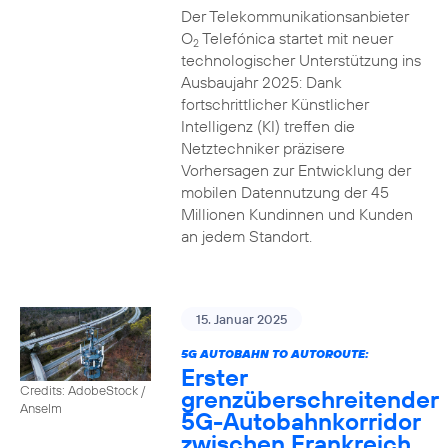
Der Telekommunikationsanbieter
O
Telefónica startet mit neuer
2
technologischer Unterstützung ins
Ausbaujahr 2025: Dank
fortschrittlicher Künstlicher
Intelligenz (KI) treffen die
Netztechniker präzisere
Vorhersagen zur Entwicklung der
mobilen Datennutzung der 45
Millionen Kundinnen und Kunden
an jedem Standort.
15. Januar 2025
5G AUTOBAHN TO AUTOROUTE:
Erster
Credits: AdobeStock /
grenzüberschreitender
Anselm
5G-Autobahnkorridor
zwischen Frankreich