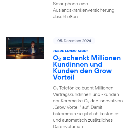
Smartphone eine
Auslandskrankenversicherung
abschließen.
05. Dezember 2024
TREUE LOHNT SICH:
O
schenkt Millionen
2
Kundinnen und
Kunden den Grow
Vorteil
O
Telefónica bucht Millionen
2
Vertragskundinnen und -kunden
der Kernmarke O
den innovativen
2
„Grow Vorteil“ auf. Damit
bekommen sie jährlich kostenlos
und automatisch zusätzliches
Datenvolumen.