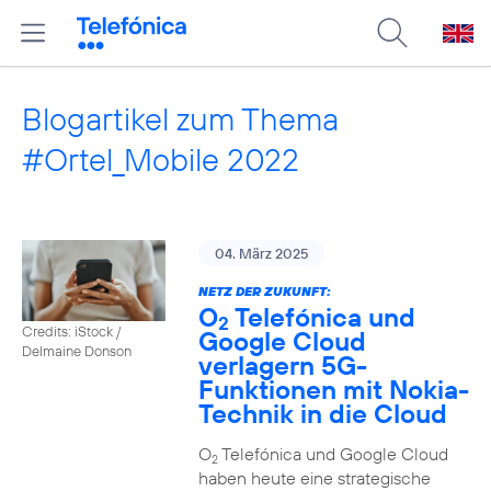
Blogartikel zum Thema
#Ortel_Mobile 2022
04. März 2025
NETZ DER ZUKUNFT:
O
Telefónica und
2
Credits: iStock /
Google Cloud
Delmaine Donson
verlagern 5G-
Funktionen mit Nokia-
Technik in die Cloud
O
Telefónica und Google Cloud
2
haben heute eine strategische