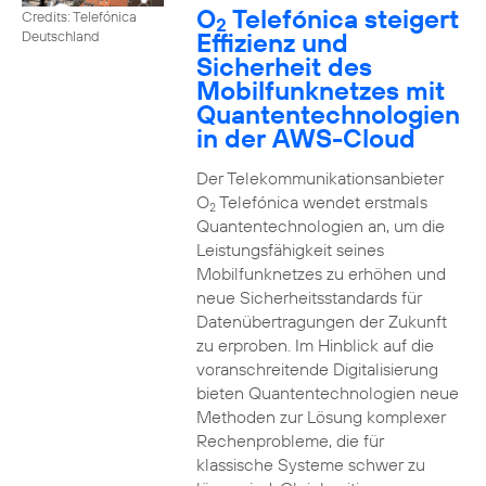
O
Telefónica steigert
Credits: Telefónica
2
Effizienz und
Deutschland
Sicherheit des
Mobilfunknetzes mit
Quantentechnologien
in der AWS-Cloud
Der Telekommunikationsanbieter
O
Telefónica wendet erstmals
2
Quantentechnologien an, um die
Leistungsfähigkeit seines
Mobilfunknetzes zu erhöhen und
neue Sicherheitsstandards für
Datenübertragungen der Zukunft
zu erproben. Im Hinblick auf die
voranschreitende Digitalisierung
bieten Quantentechnologien neue
Methoden zur Lösung komplexer
Rechenprobleme, die für
klassische Systeme schwer zu