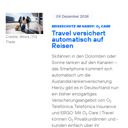
09. Dezember 2024
REISESCHUTZ IM HANDY: O
CARE
2
Travel versichert
Credits: iStock / FG
automatisch auf
Trade
Reisen
Skifahren in den Dolomiten oder
Sonne tanken auf den Kanaren –
das Smartphone kümmert sich
automatisch um die
Auslandskrankenversicherung.
Hierzu gibt es in Deutschland nun
ein bisher einzigartiges
Versicherungsangebot von O
2
Telefónica, Telefónica Insurance
und ERGO: Mit O
Care | Travel
2
können O
Privatkundinnen und -
2
kunden einfach über ihr