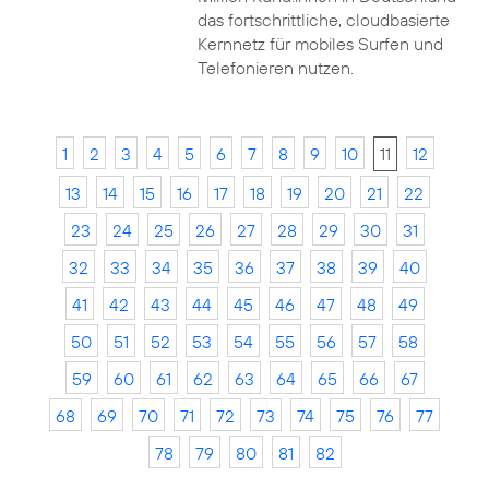
das fortschrittliche, cloudbasierte
Kernnetz für mobiles Surfen und
Telefonieren nutzen.
1
2
3
4
5
6
7
8
9
10
11
12
13
14
15
16
17
18
19
20
21
22
23
24
25
26
27
28
29
30
31
32
33
34
35
36
37
38
39
40
41
42
43
44
45
46
47
48
49
50
51
52
53
54
55
56
57
58
59
60
61
62
63
64
65
66
67
68
69
70
71
72
73
74
75
76
77
78
79
80
81
82