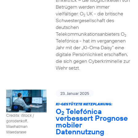
Enkeltrick – die Möglichkeiten von
Betrügern werden immer
vielfältiger. O
UK - die britische
2
Schwestergesellschaft des
deutschen
Telekommunikationsanbieters O
2
Telefónica - hat im vergangenen
Jahr mit der „KI-Oma Daisy“ eine
digitale Persönlichkeit erschaffen,
die sich gegen Cyberkriminelle zur
Wehr setzt.
23. Januar 2025
KI-GESTÜTZTE NETZPLANUNG:
O
Telefónica
2
Credits: iStock /
verbessert Prognose
gorodenkoff,
mobiler
Waehatman
Datennutzung
Waedarase