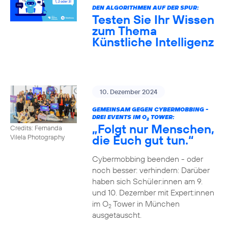
DEN ALGORITHMEN AUF DER SPUR:
Testen Sie Ihr Wissen
zum Thema
Künstliche Intelligenz
10. Dezember 2024
GEMEINSAM GEGEN CYBERMOBBING -
DREI EVENTS IM O
TOWER:
2
„Folgt nur Menschen,
Credits: Fernanda
die Euch gut tun.“
Vilela Photography
Cybermobbing beenden - oder
noch besser: verhindern: Darüber
haben sich Schüler:innen am 9.
und 10. Dezember mit Expert:innen
im O
Tower in München
2
ausgetauscht.