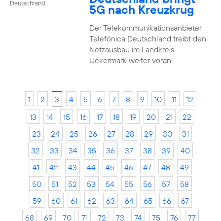
Deutschland
5G nach Kreuzkrug
Der Telekommunikationsanbieter
Telefónica Deutschland treibt den
Netzausbau im Landkreis
Uckermark weiter voran
1
2
3
4
5
6
7
8
9
10
11
12
13
14
15
16
17
18
19
20
21
22
23
24
25
26
27
28
29
30
31
32
33
34
35
36
37
38
39
40
41
42
43
44
45
46
47
48
49
50
51
52
53
54
55
56
57
58
59
60
61
62
63
64
65
66
67
68
69
70
71
72
73
74
75
76
77