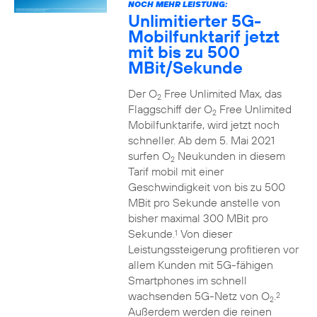
NOCH MEHR LEISTUNG:
Unlimitierter 5G-
Mobilfunktarif jetzt
mit bis zu 500
MBit/Sekunde
Der O
Free Unlimited Max, das
2
Flaggschiff der O
Free Unlimited
2
Mobilfunktarife, wird jetzt noch
schneller. Ab dem 5. Mai 2021
surfen O
Neukunden in diesem
2
Tarif mobil mit einer
Geschwindigkeit von bis zu 500
MBit pro Sekunde anstelle von
bisher maximal 300 MBit pro
Sekunde.
Von dieser
1
Leistungssteigerung profitieren vor
allem Kunden mit 5G-fähigen
Smartphones im schnell
wachsenden 5G-Netz von O
.
2
2
Außerdem werden die reinen