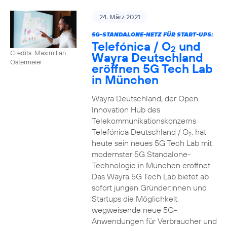
24. März 2021
5G-STANDALONE-NETZ FÜR START-UPS:
Telefónica / O
und
2
Credits: Maximilian
Wayra Deutschland
Ostermeier
eröffnen 5G Tech Lab
in München
Wayra Deutschland, der Open
Innovation Hub des
Telekommunikationskonzerns
Telefónica Deutschland / O
, hat
2
heute sein neues 5G Tech Lab mit
modernster 5G Standalone-
Technologie in München eröffnet.
Das Wayra 5G Tech Lab bietet ab
sofort jungen Gründer:innen und
Startups die Möglichkeit,
wegweisende neue 5G-
Anwendungen für Verbraucher und