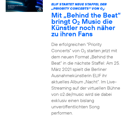
ELIF STARTET NEUE STAFFEL DER
„PRIORITY CONCERTS“ VON O
:
2
Mit „Behind the Beat“
bringt O
Music die
2
Künstler noch näher
zu ihren Fans
Die erfolgreichen “Priority
Concerts” von O
starten jetzt mit
2
dem neuen Format „Behind the
Beat“ in die nächste Staffel: Am 25.
März 2021 spielt die Berliner
Ausnahmekünstlerin ELIF ihr
aktuelles Album „Nacht“. Im Live-
Streaming auf der virtuellen Bühne
von o2.de/music wird sie dabei
exklusiv einen bislang
unveröffentlichten Song
performen.