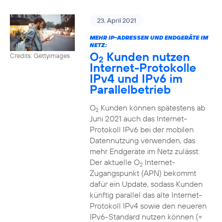
23. April 2021
MEHR IP-ADRESSEN UND ENDGERÄTE IM
NETZ:
O
Kunden nutzen
Credits: Gettyimages
2
Internet-Protokolle
IPv4 und IPv6 im
Parallelbetrieb
O
Kunden können spätestens ab
2
Juni 2021 auch das Internet-
Protokoll IPv6 bei der mobilen
Datennutzung verwenden, das
mehr Endgeräte im Netz zulässt.
Der aktuelle O
Internet-
2
Zugangspunkt (APN) bekommt
dafür ein Update, sodass Kunden
künftig parallel das alte Internet-
Protokoll IPv4 sowie den neueren
IPv6-Standard nutzen können (=