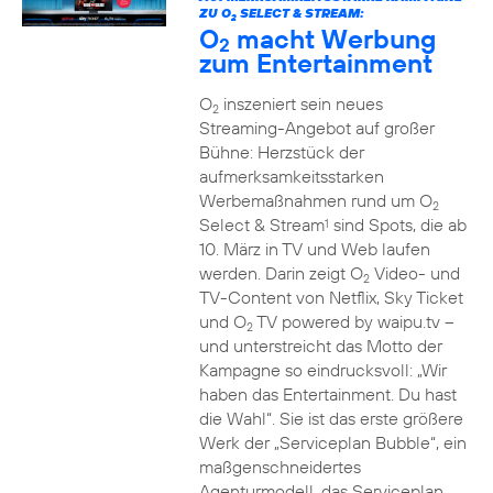
ZU O
SELECT & STREAM:
2
O
macht Werbung
2
zum Entertainment
O
inszeniert sein neues
2
Streaming-Angebot auf großer
Bühne: Herzstück der
aufmerksamkeitsstarken
Werbemaßnahmen rund um O
2
Select & Stream
sind Spots, die ab
1
10. März in TV und Web laufen
werden. Darin zeigt O
Video- und
2
TV-Content von Netflix, Sky Ticket
und O
TV powered by waipu.tv –
2
und unterstreicht das Motto der
Kampagne so eindrucksvoll: „Wir
haben das Entertainment. Du hast
die Wahl“. Sie ist das erste größere
Werk der „Serviceplan Bubble“, ein
maßgenschneidertes
Agenturmodell, das Serviceplan