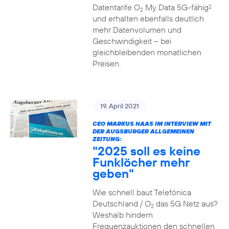
Datentarife O
My Data 5G-fähig
2
2
und erhalten ebenfalls deutlich
mehr Datenvolumen und
Geschwindigkeit – bei
gleichbleibenden monatlichen
Preisen.
19. April 2021
CEO MARKUS HAAS IM INTERVIEW MIT
DER AUGSBURGER ALLGEMEINEN
ZEITUNG:
"2025 soll es keine
Funklöcher mehr
geben"
Wie schnell baut Telefónica
Deutschland / O
das 5G Netz aus?
2
Weshalb hindern
Frequenzauktionen den schnellen