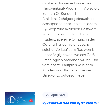
O
startet für seine Kunden ein
2
Handyankauf-Programm. Ab sofort
können O
Kunden ihr
2
funktionstüchtiges gebrauchtes
Smartphone oder Tablet in jedem
O
Shop zum aktuellen Restwert
2
verkaufen, wenn die aktuelle
Inzidenzlage eine Öffnung in der
Corona-Pandemie erlaubt. Ein
solcher Verkauf zum Restwert ist
unabhängig davon, wo das Gerät
ursprünglich erworben wurde. Der
vereinbarte Kaufpreis wird dem
Kunden unmittelbar auf seinem
Bankkonto gutgeschrieben.
20. April 2021
O
UNLIMITED MAX UND O
MY DATA MIT
2
2