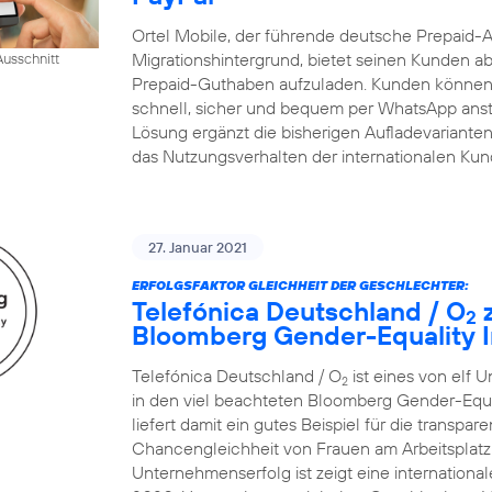
Ortel Mobile, der führende deutsche Prepaid-
Migrationshintergrund, bietet seinen Kunden ab
usschnitt
Prepaid-Guthaben aufzuladen. Kunden können 
schnell, sicher und bequem per WhatsApp ansto
Lösung ergänzt die bisherigen Aufladevarianten 
das Nutzungsverhalten der internationalen Ku
27. Januar 2021
ERFOLGSFAKTOR GLEICHHEIT DER GESCHLECHTER:
Telefónica Deutschland / O
z
2
Bloomberg Gender-Equality I
Telefónica Deutschland / O
ist eines von elf 
2
in den viel beachteten Bloomberg Gender-Equ
liefert damit ein gutes Beispiel für die transp
Chancengleichheit von Frauen am Arbeitsplatz.
Unternehmenserfolg ist zeigt eine internatio