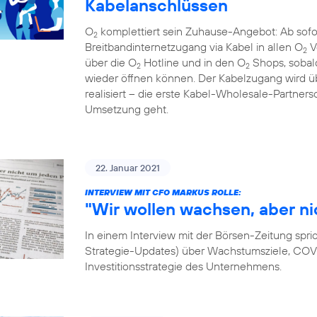
Kabelanschlüssen
O
komplettiert sein Zuhause-Angebot: Ab sof
2
Breitbandinternetzugang via Kabel in allen O
V
2
über die O
Hotline und in den O
Shops, sobal
2
2
wieder öffnen können. Der Kabelzugang wird
realisiert – die erste Kabel-Wholesale-Partnersc
Umsetzung geht.
22. Januar 2021
INTERVIEW MIT CFO MARKUS ROLLE:
"Wir wollen wachsen, aber ni
In einem Interview mit der Börsen-Zeitung spri
Strategie-Updates) über Wachstumsziele, COVID
Investitionsstrategie des Unternehmens.