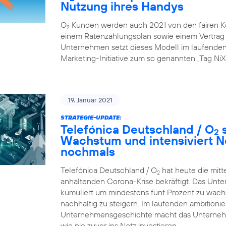
Nutzung ihres Handys
O
Kunden werden auch 2021 von den fairen K
2
einem Ratenzahlungsplan sowie einem Vertrag ü
Unternehmen setzt dieses Modell im laufenden G
Marketing-Initiative zum so genannten „Tag NiX
19. Januar 2021
STRATEGIE-UPDATE:
Telefónica Deutschland / O
s
2
Wachstum und intensiviert N
nochmals
Telefónica Deutschland / O
hat heute die mitt
2
anhaltenden Corona-Krise bekräftigt. Das Unte
kumuliert um mindestens fünf Prozent zu wachsen
nachhaltig zu steigern. Im laufenden ambition
Unternehmensgeschichte macht das Unternehme
wie nie zuvor ins Netz investieren.