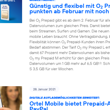
Günstig und flexibel mit O
Pr
2
punkten ab Februar mit noc
Bei O
Prepaid gibt es ab dem 2. Februar für 
2
Datenvolumen zum gleichen Preis. Damit biete
beim Streamen, Surfen und Gamen. Die neuen
mobile Leben braucht: Ohne Vertragsbindung, b
Flexibilität können O
Prepaid-Kunden ihren Prep
2
Bedarf abstimmen. Der Tarif O
my Prepaid L erh
2
damit 67 Prozent mehr Datenvolumen als bisher
O
my Prepaid M erhöht für den gleichen Preis
2
Datenvolumen um 1 GB mehr auf 6,5 GB
. Sch
1,3
S 3,5 GB für vier Wochen.
28. Januar 2021
DIGITALE AUFLADEMÖGLICHKEITEN ERWEITERT:
Ortel Mobile bietet Prepaid
PayPal