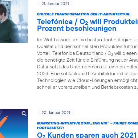
21. Januar 2021
DIGITALE TRANSFORMATION DER IT-ARCHITEKTUR:
Telefónica / O
will Produkte
2
Prozent beschleunigen
Im Wettbewerb um die besten Technologien und
Qualität und den schnellsten Produkteinführun
Vorteil. Telefónica Deutschland / O
will diesen
2
die benötigte Zeit für die Einführung neuer A
Dafür setzt das Unternehmen auf eine grundleg
2023. Eine schlankere IT-Architektur mit effiz
Technologien wie Cloud-Lösungen ermöglicht e
schneller voranzutreiben und Betriebskosten z
20. Januar 2021
MARKETING-INITIATIVE ZUM „TAG NIX“ – FAIRES KO
FORTGESETZT:
O
Kunden sparen auch 2021 v
2