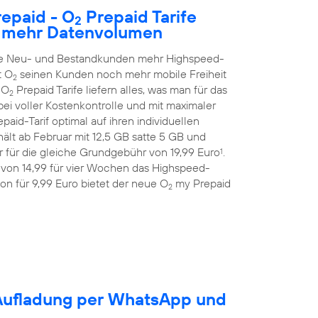
epaid - O
Prepaid Tarife
2
h mehr Datenvolumen
alle Neu- und Bestandkunden mehr Highspeed-
t O
seinen Kunden noch mehr mobile Freiheit
2
 O
Prepaid Tarife liefern alles, was man für das
2
ei voller Kostenkontrolle und mit maximaler
aid-Tarif optimal auf ihren individuellen
ält ab Februar mit 12,5 GB satte 5 GB und
 für die gleiche Grundgebühr von 19,99 Euro
.
1
 von 14,99 für vier Wochen das Highspeed-
on für 9,99 Euro bietet der neue O
my Prepaid
2
-Aufladung per WhatsApp und