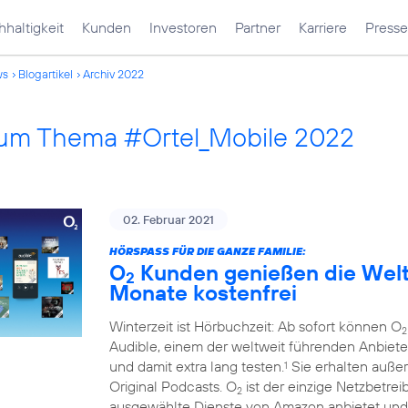
haltigkeit
Kunden
Investoren
Partner
Karriere
Presse
ws
Blogartikel
Archiv 2022
 zum Thema #Ortel_Mobile 2022
02. Februar 2021
HÖRSPASS FÜR DIE GANZE FAMILIE:
O
Kunden genießen die Welt 
2
Monate kostenfrei
Winterzeit ist Hörbuchzeit: Ab sofort können O
2
Audible, einem der weltweit führenden Anbiete
und damit extra lang testen.
Sie erhalten auße
1
Original Podcasts. O
ist der einzige Netzbetre
2
ausgewählte Dienste von Amazon anbietet und 