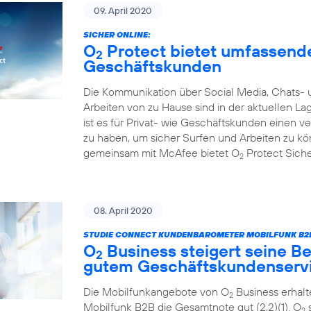
09. April 2020
SICHER ONLINE:
O
Protect bietet umfassende
2
Geschäftskunden
Die Kommunikation über Social Media, Chats- 
Arbeiten von zu Hause sind in der aktuellen L
ist es für Privat- wie Geschäftskunden einen 
zu haben, um sicher Surfen und Arbeiten zu k
gemeinsam mit McAfee bietet O
Protect Sicher
2
08. April 2020
STUDIE CONNECT KUNDENBAROMETER MOBILFUNK B2B
O
Business steigert seine Be
2
gutem Geschäftskundenserv
Die Mobilfunkangebote von O
Business erhal
2
Mobilfunk B2B die Gesamtnote gut (2,2)(1). O
s
2