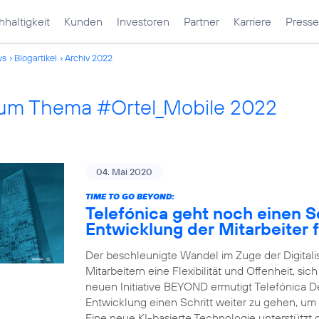
haltigkeit
Kunden
Investoren
Partner
Karriere
Presse
ws
Blogartikel
Archiv 2022
 zum Thema #Ortel_Mobile 2022
04. Mai 2020
TIME TO GO BEYOND:
Telefónica geht noch einen Sc
Entwicklung der Mitarbeiter f
Der beschleunigte Wandel im Zuge der Digital
Mitarbeitern eine Flexibilität und Offenheit, sic
neuen Initiative BEYOND ermutigt Telefónica Deu
Entwicklung einen Schritt weiter zu gehen, um
Eine neue KI-basierte Technologie unterstützt