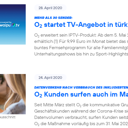
28. April 2020
MEHR ALS 30 SENDER:
O
startet TV-Angebot in tür
2
O
erweitert sein IPTV-Produkt: Ab dem 5. Mai 
2
erhältlich.(1) Für 9,99 Euro im Monat bietet das
buntes Fernsehprogramm für alle Familienmitgl
Unterhaltungsshows bis hin zu Sport-Highlights
24. April 2020
DATENVERKEHR NACH VERBRAUCH DES INKLUDIERTE
O
Kunden surfen auch im Mai
2
Seit Mitte März stellt O
die kommunikative Grun
2
Geschäftskunden während der Corona-Krise sic
Datenvolumen verbraucht, surfen Kunden seitde
usschnitt
O
die Maßnahme vorläufig bis zum 31. Mai 202
2