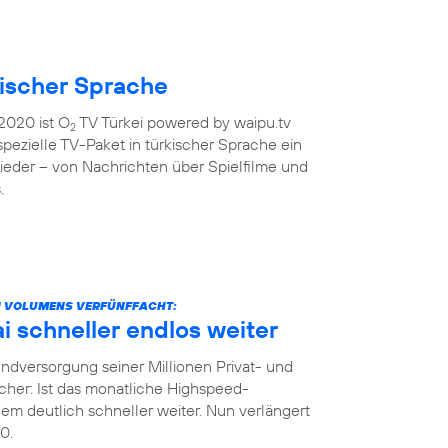
kischer Sprache
2020 ist O
TV Türkei powered by waipu.tv
2
 spezielle TV-Paket in türkischer Sprache ein
ieder – von Nachrichten über Spielfilme und
.
N VOLUMENS VERFÜNFFACHT:
 schneller endlos weiter
dversorgung seiner Millionen Privat- und
her: Ist das monatliche Highspeed-
m deutlich schneller weiter. Nun verlängert
0.