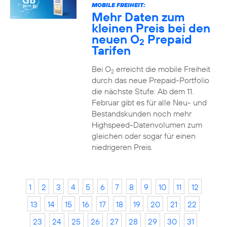
MOBILE FREIHEIT:
Mehr Daten zum
kleinen Preis bei den
neuen O
Prepaid
2
Tarifen
Bei O
erreicht die mobile Freiheit
2
durch das neue Prepaid-Portfolio
die nächste Stufe: Ab dem 11.
Februar gibt es für alle Neu- und
Bestandskunden noch mehr
Highspeed-Datenvolumen zum
gleichen oder sogar für einen
niedrigeren Preis.
1
2
3
4
5
6
7
8
9
10
11
12
13
14
15
16
17
18
19
20
21
22
23
24
25
26
27
28
29
30
31