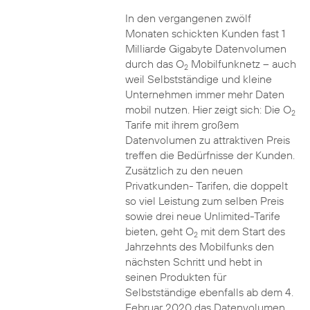
In den vergangenen zwölf
Monaten schickten Kunden fast 1
Milliarde Gigabyte Datenvolumen
durch das O
Mobilfunknetz – auch
2
weil Selbstständige und kleine
Unternehmen immer mehr Daten
mobil nutzen. Hier zeigt sich: Die O
2
Tarife mit ihrem großem
Datenvolumen zu attraktiven Preis
treffen die Bedürfnisse der Kunden.
Zusätzlich zu den neuen
Privatkunden- Tarifen, die doppelt
so viel Leistung zum selben Preis
sowie drei neue Unlimited-Tarife
bieten, geht O
mit dem Start des
2
Jahrzehnts des Mobilfunks den
nächsten Schritt und hebt in
seinen Produkten für
Selbstständige ebenfalls ab dem 4.
Februar 2020 das Datenvolumen