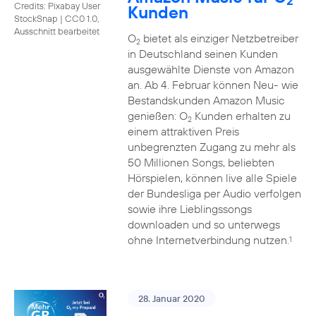
2
Credits: Pixabay User
Kunden
StockSnap
|
CC0 1.0,
Ausschnitt bearbeitet
O
bietet als einziger Netzbetreiber
2
in Deutschland seinen Kunden
ausgewählte Dienste von Amazon
an. Ab 4. Februar können Neu- wie
Bestandskunden Amazon Music
genießen: O
Kunden erhalten zu
2
einem attraktiven Preis
unbegrenzten Zugang zu mehr als
50 Millionen Songs, beliebten
Hörspielen, können live alle Spiele
der Bundesliga per Audio verfolgen
sowie ihre Lieblingssongs
downloaden und so unterwegs
ohne Internetverbindung nutzen.
1
28. Januar 2020