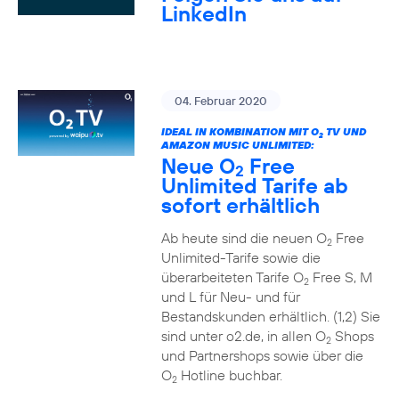
LinkedIn
04. Februar 2020
IDEAL IN KOMBINATION MIT O
TV UND
2
AMAZON MUSIC UNLIMITED:
Neue O
Free
2
Unlimited Tarife ab
sofort erhältlich
Ab heute sind die neuen O
Free
2
Unlimited-Tarife sowie die
überarbeiteten Tarife O
Free S, M
2
und L für Neu- und für
Bestandskunden erhältlich. (1,2) Sie
sind unter o2.de, in allen O
Shops
2
und Partnershops sowie über die
O
Hotline buchbar.
2