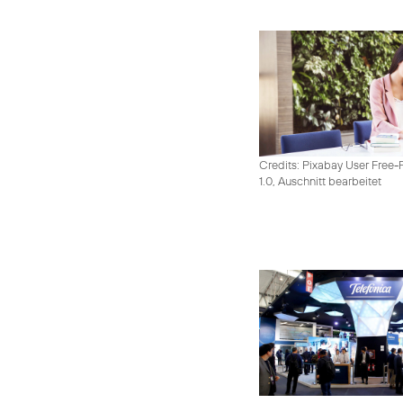
Credits: Pixabay User Free-
1.0, Auschnitt bearbeitet