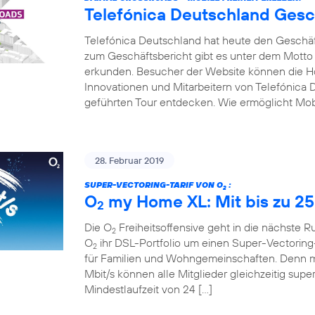
Telefónica Deutschland Gesc
Telefónica Deutschland hat heute den Geschäfts
zum Geschäftsbericht gibt es unter dem Motto
erkunden. Besucher der Website können die Hot
Innovationen und Mitarbeitern von Telefónica D
geführten Tour entdecken. Wie ermöglicht Mobi
28. Februar 2019
SUPER-VECTORING-TARIF VON O
:
2
O
my Home XL: Mit bis zu 25
2
Die O
Freiheitsoffensive geht in die nächste 
2
O
ihr DSL-Portfolio um einen Super-Vectoring-
2
für Familien und Wohngemeinschaften. Denn mi
Mbit/s können alle Mitglieder gleichzeitig supe
Mindestlaufzeit von 24 […]