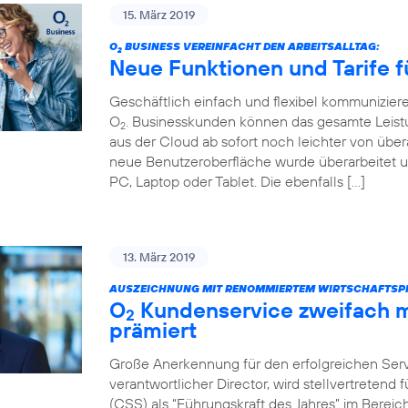
15. März 2019
O
BUSINESS VEREINFACHT DEN ARBEITSALLTAG:
2
Neue Funktionen und Tarife f
Geschäftlich einfach und flexibel kommunizier
O
. Businesskunden können das gesamte Leist
2
aus der Cloud ab sofort noch leichter von über
neue Benutzeroberfläche wurde überarbeitet u
PC, Laptop oder Tablet. Die ebenfalls […]
13. März 2019
AUSZEICHNUNG MIT RENOMMIERTEM WIRTSCHAFTSPR
O
Kundenservice zweifach m
2
prämiert
Große Anerkennung für den erfolgreichen Servi
verantwortlicher Director, wird stellvertretend
(CSS) als “Führungskraft des Jahres” im Bere