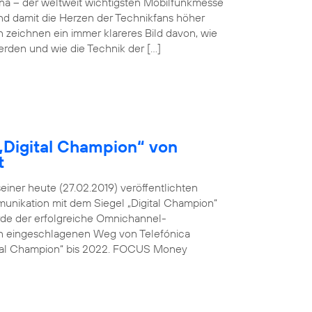
ona – der weltweit wichtigsten Mobilfunkmesse
und damit die Herzen der Technikfans höher
n zeichnen ein immer klareres Bild davon, wie
werden und wie die Technik der […]
„Digital Champion“ von
t
ner heute (27.02.2019) veröffentlichten
unikation mit dem Siegel „Digital Champion“
rde der erfolgreiche Omnichannel-
den eingeschlagenen Weg von Telefónica
ital Champion“ bis 2022. FOCUS Money