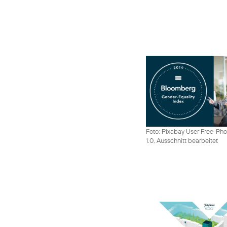
Foto: Pixabay User Free-Pho
1.0, Ausschnitt bearbeitet