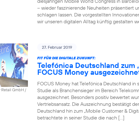
diesjährigen Mobile World Congress in Barcel
– wieder faszinierende Neuheiten präsentiert 
schlagen lassen. Die vorgestellten Innovatione
wir unseren digitalen Alltag künftig gestalten 
27. Februar 2019
FIT FÜR DIE DIGITALE ZUKUNFT:
Telefónica Deutschland zum 
FOCUS Money ausgezeichne
FOCUS Money hat Telefónica Deutschland in sei
Studie als Branchensieger im Bereich Telekomm
y Retail GmbH /
ausgezeichnet. Besonders positiv bewertet wu
Vertriebsansatz. Die Auszeichnung bestätigt 
Deutschland hin zum „Mobile Customer & Dig
betrachtete in seiner Studie die nach […]