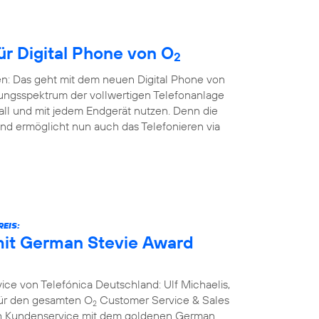
ür Digital Phone von O
2
en: Das geht mit dem neuen Digital Phone von
ungsspektrum der vollwertigen Telefonanlage
all und mit jedem Endgerät nutzen. Denn die
nd ermöglicht nun auch das Telefonieren via
EIS:
it German Stevie Award
ce von Telefónica Deutschland: Ulf Michaelis,
 für den gesamten O
Customer Service & Sales
2
ich Kundenservice mit dem goldenen German