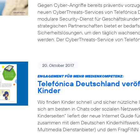
Gegen Cyber-Angriffe bereits präventiv vorzuge
neuen CyberThreats-Services von Telefónica D
modulare Security-Dienst für Geschäftskunden 
strategischen Partnerschaften bietet er bedarf
Sicherheitslösungen, um den täglich wachsend
werden. Der CyberThreats-Service von Telefón
20. Oktober 2017
ENGAGEMENT FÜR MEHR MEDIENKOMPETENZ:
Telefónica Deutschland veröff
Kinder
Wo finden Kinder schnell und sicher nützliche 
sich am besten in Chats oder sozialen Netzwe
Kinderseiten“ liefert der neue Internet Guide f
zusammen mit dem Deutschen Kinderhilfswerk, d
Multimedia Dienstanbieter) und dem FragFINN 