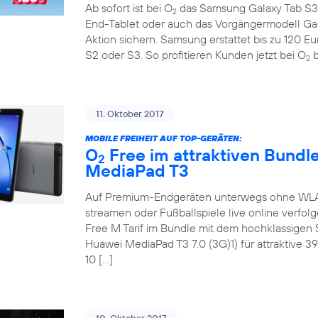
Ab sofort ist bei O
das Samsung Galaxy Tab S3 
2
End-Tablet oder auch das Vorgängermodell Ga
Aktion sichern. Samsung erstattet bis zu 120 E
S2 oder S3. So profitieren Kunden jetzt bei O
b
2
11. Oktober 2017
MOBILE FREIHEIT AUF TOP-GERÄTEN:
O
Free im attraktiven Bundl
2
MediaPad T3
Auf Premium-Endgeräten unterwegs ohne WLAN 
streamen oder Fußballspiele live online verfol
Free M Tarif im Bundle mit dem hochklassige
Huawei MediaPad T3 7.0 (3G)1) für attraktive 3
10 […]
10. Oktober 2017