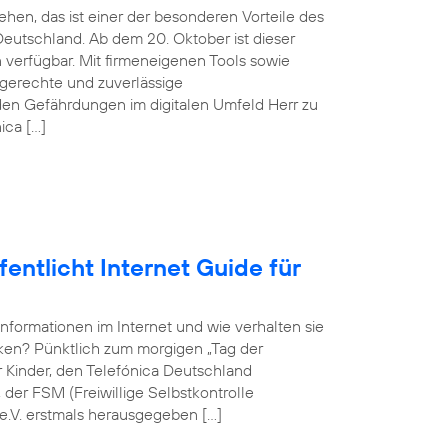
hen, das ist einer der besonderen Vorteile des
eutschland. Ab dem 20. Oktober ist dieser
verfügbar. Mit firmeneigenen Tools sowie
sgerechte und zuverlässige
en Gefährdungen im digitalen Umfeld Herr zu
ica […]
entlicht Internet Guide für
Informationen im Internet und wie verhalten sie
rken? Pünktlich zum morgigen „Tag der
ür Kinder, den Telefónica Deutschland
er FSM (Freiwillige Selbstkontrolle
e.V. erstmals herausgegeben […]