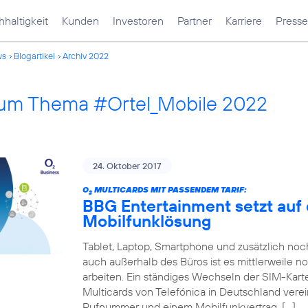
haltigkeit
Kunden
Investoren
Partner
Karriere
Presse
ws
Blogartikel
Archiv 2022
 zum Thema #Ortel_Mobile 2022
24. Oktober 2017
O
MULTICARDS MIT PASSENDEM TARIF:
2
BBG Entertainment setzt auf 
Mobilfunklösung
Tablet, Laptop, Smartphone und zusätzlich no
auch außerhalb des Büros ist es mittlerweile n
arbeiten. Ein ständiges Wechseln der SIM-Karte
Multicards von Telefónica in Deutschland verei
Rufnummer und einem Mobilfunkvertrag. […]