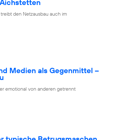
 Aichstetten
 treibt den Netzausbau auch im
nd Medien als Gegenmittel –
bu
oder emotional von anderen getrennt
ber typische Betrugsmaschen