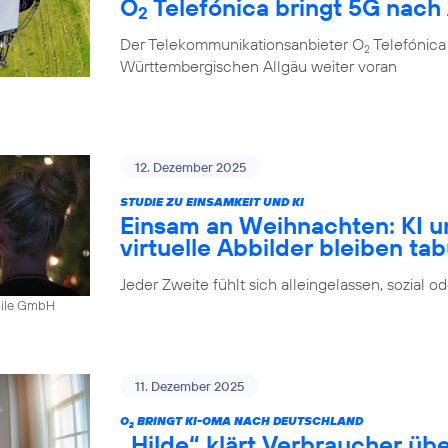
O
Telefónica bringt 5G nach
2
Der Telekommunikationsanbieter O
Telefónica
2
Württembergischen Allgäu weiter voran
12. Dezember 2025
STUDIE ZU EINSAMKEIT UND KI
Einsam an Weihnachten: KI u
virtuelle Abbilder bleiben ta
Jeder Zweite fühlt sich alleingelassen, sozial 
bile GmbH
11. Dezember 2025
O
BRINGT KI-OMA NACH DEUTSCHLAND
2
„Hilde“ klärt Verbraucher ü