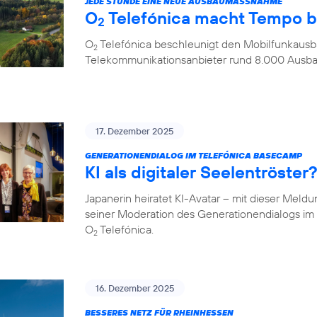
JEDE STUNDE EINE NEUE AUSBAUMASSNAHME
O
Telefónica macht Tempo 
2
O
Telefónica beschleunigt den Mobilfunkausba
2
Telekommunikationsanbieter rund 8.000 Aus
17. Dezember 2025
GENERATIONENDIALOG IM TELEFÓNICA BASECAMP
KI als digitaler Seelentröste
Japanerin heiratet KI-Avatar – mit dieser Meld
seiner Moderation des Generationendialogs 
O
Telefónica.
2
16. Dezember 2025
BESSERES NETZ FÜR RHEINHESSEN