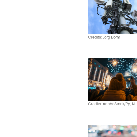
Credits: Jörg Borm
Credits: AdobeStock/Pp, KI-