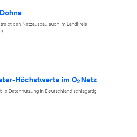
 Dohna
 treibt den Netzausbau auch im Landkreis
an
ester-Höchstwerte im O
Netz
2
ile Datennutzung in Deutschland schlagartig