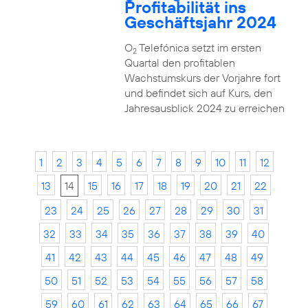
Profitabilität ins
Geschäftsjahr 2024
O
Telefónica setzt im ersten
2
Quartal den profitablen
Wachstumskurs der Vorjahre fort
und befindet sich auf Kurs, den
Jahresausblick 2024 zu erreichen
1
2
3
4
5
6
7
8
9
10
11
12
13
14
15
16
17
18
19
20
21
22
23
24
25
26
27
28
29
30
31
32
33
34
35
36
37
38
39
40
41
42
43
44
45
46
47
48
49
50
51
52
53
54
55
56
57
58
59
60
61
62
63
64
65
66
67