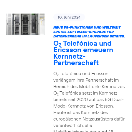
10. Juni 2024
NEUE 5G-FUNKTIONEN UND WELTWEIT
ERSTES SOFTWARE-UPGRADE FÜR
DATENVERKEHR IM LAUFENDEN BETRIEB:
O
Telefónica und
2
Ericsson erneuern
Kernnetz-
Partnerschaft
O
Telefónica und Ericsson
2
verlängern ihre Partnerschaft im
Bereich des Mobilfunk-Kernnetzes.
O
Telefónica setzt im Kernnetz
2
bereits seit 2020 auf das 5G Dual-
Mode-Kernnetz von Ericsson.
Heute ist das Kernnetz des
europäischen Netzausrüsters dafür
verantwortlich, alle
Mobilfunksignale der rund 45