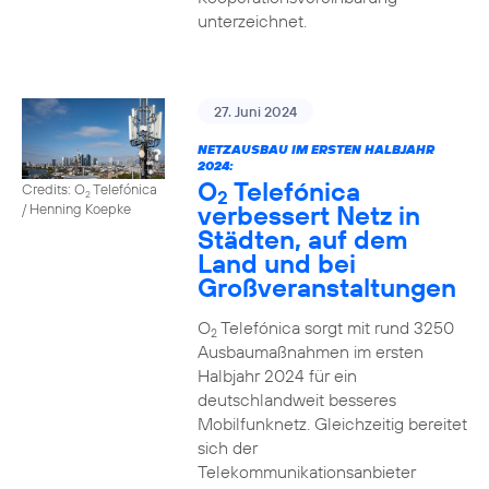
unterzeichnet.
27. Juni 2024
NETZAUSBAU IM ERSTEN HALBJAHR
2024:
O
Telefónica
Credits: O
Telefónica
2
2
verbessert Netz in
/ Henning Koepke
Städten, auf dem
Land und bei
Großveranstaltungen
O
Telefónica sorgt mit rund 3250
2
Ausbaumaßnahmen im ersten
Halbjahr 2024 für ein
deutschlandweit besseres
Mobilfunknetz. Gleichzeitig bereitet
sich der
Telekommunikationsanbieter