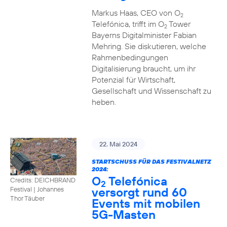
Markus Haas, CEO von O
2
Telefónica, trifft im O
Tower
2
Bayerns Digitalminister Fabian
Mehring. Sie diskutieren, welche
Rahmenbedingungen
Digitalisierung braucht, um ihr
Potenzial für Wirtschaft,
Gesellschaft und Wissenschaft zu
heben.
22. Mai 2024
STARTSCHUSS FÜR DAS FESTIVALNETZ
2024:
O
Telefónica
Credits: DEICHBRAND
2
versorgt rund 60
Festival | Johannes
Thor Täuber
Events mit mobilen
5G-Masten