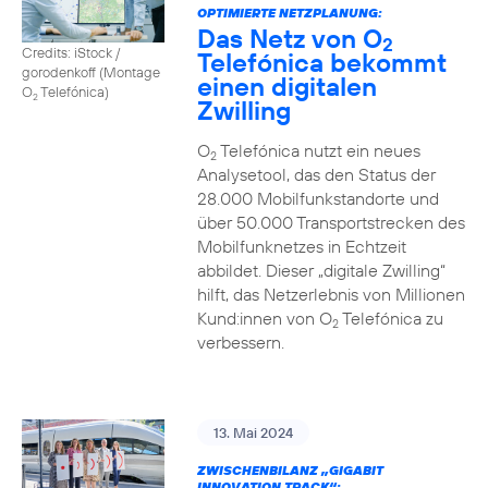
OPTIMIERTE NETZPLANUNG:
Das Netz von O
2
Credits: iStock /
Telefónica bekommt
gorodenkoff (Montage
einen digitalen
O
Telefónica)
2
Zwilling
O
Telefónica nutzt ein neues
2
Analysetool, das den Status der
28.000 Mobilfunkstandorte und
über 50.000 Transportstrecken des
Mobilfunknetzes in Echtzeit
abbildet. Dieser „digitale Zwilling“
hilft, das Netzerlebnis von Millionen
Kund:innen von O
Telefónica zu
2
verbessern.
13. Mai 2024
ZWISCHENBILANZ „GIGABIT
INNOVATION TRACK“: