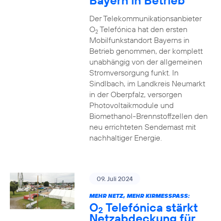
Bayern in Betrieb
Der Telekommunikationsanbieter
O
Telefónica hat den ersten
2
Mobilfunkstandort Bayerns in
Betrieb genommen, der komplett
unabhängig von der allgemeinen
Stromversorgung funkt. In
Sindlbach, im Landkreis Neumarkt
in der Oberpfalz, versorgen
Photovoltaikmodule und
Biomethanol-Brennstoffzellen den
neu errichteten Sendemast mit
nachhaltiger Energie.
09. Juli 2024
MEHR NETZ, MEHR KIRMESSPASS:
O
Telefónica stärkt
2
Netzabdeckung für