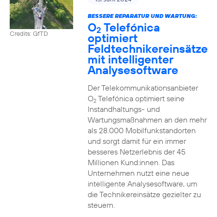
BESSERE REPARATUR UND WARTUNG:
O
Telefónica
2
Credits: GfTD
optimiert
Feldtechnikereinsätze
mit intelligenter
Analysesoftware
Der Telekommunikationsanbieter
O
Telefónica optimiert seine
2
Instandhaltungs- und
Wartungsmaßnahmen an den mehr
als 28.000 Mobilfunkstandorten
und sorgt damit für ein immer
besseres Netzerlebnis der 45
Millionen Kund:innen. Das
Unternehmen nutzt eine neue
intelligente Analysesoftware, um
die Technikereinsätze gezielter zu
steuern.