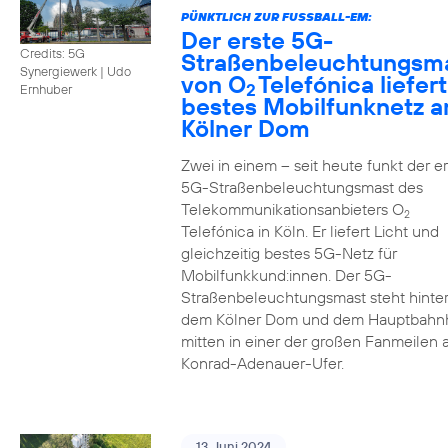
PÜNKTLICH ZUR FUSSBALL-EM:
Der erste 5G-
Credits: 5G
Straßenbeleuchtungsm
Synergiewerk | Udo
von O
Telefónica liefert
2
Ernhuber
bestes Mobilfunknetz 
Kölner Dom
Zwei in einem – seit heute funkt der er
5G-Straßenbeleuchtungsmast des
Telekommunikationsanbieters O
2
Telefónica in Köln. Er liefert Licht und
gleichzeitig bestes 5G-Netz für
Mobilfunkkund:innen. Der 5G-
Straßenbeleuchtungsmast steht hinte
dem Kölner Dom und dem Hauptbahn
mitten in einer der großen Fanmeilen
Konrad-Adenauer-Ufer.
13. Juni 2024