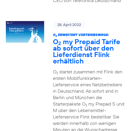
CEO von Telefónica Deutschland.
28. April 2022
O
ERWEITERT VERTRIEBSWEGE:
2
O
my Prepaid Tarife
2
ab sofort über den
Lieferdienst Flink
erhältlich
O
startet zusammen mit Flink den
2
ersten Mobilfunkkarten-
Lieferservice eines Netzbetreibers
in Deutschland. Ab sofort sind in
Berlin und München die
Starterpakete O
my Prepaid S und
2
M über den Lebensmittel-
Lieferservice Flink bestellbar. Sie
werden innerhalb von wenigen
Minuten an die Wunschadresse