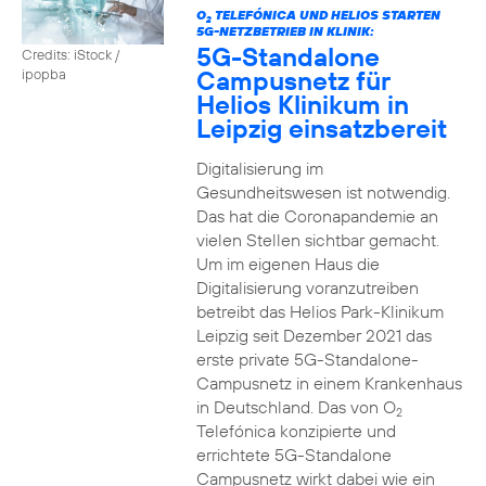
O
TELEFÓNICA UND HELIOS STARTEN
2
5G-NETZBETRIEB IN KLINIK:
5G-Standalone
Credits: iStock /
Campusnetz für
ipopba
Helios Klinikum in
Leipzig einsatzbereit
Digitalisierung im
Gesundheitswesen ist notwendig.
Das hat die Coronapandemie an
vielen Stellen sichtbar gemacht.
Um im eigenen Haus die
Digitalisierung voranzutreiben
betreibt das Helios Park-Klinikum
Leipzig seit Dezember 2021 das
erste private 5G-Standalone-
Campusnetz in einem Krankenhaus
in Deutschland. Das von O
2
Telefónica konzipierte und
errichtete 5G-Standalone
Campusnetz wirkt dabei wie ein