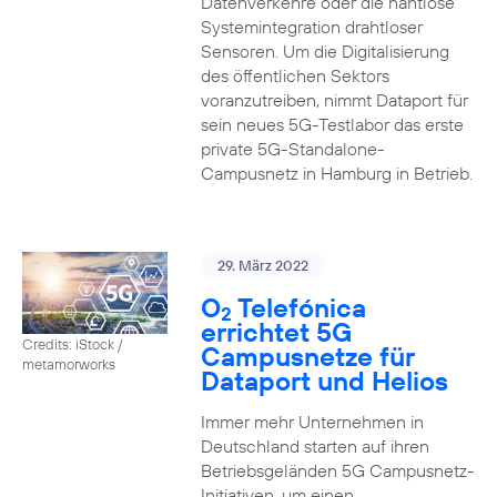
Datenverkehre oder die nahtlose
Systemintegration drahtloser
Sensoren. Um die Digitalisierung
des öffentlichen Sektors
voranzutreiben, nimmt Dataport für
sein neues 5G-Testlabor das erste
private 5G-Standalone-
Campusnetz in Hamburg in Betrieb.
29. März 2022
O
Telefónica
2
errichtet 5G
Credits: iStock /
Campusnetze für
metamorworks
Dataport und Helios
Immer mehr Unternehmen in
Deutschland starten auf ihren
Betriebsgeländen 5G Campusnetz-
Initiativen, um einen