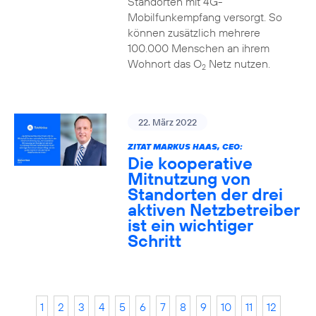
Standorten mit 4G-
Mobilfunkempfang versorgt. So
können zusätzlich mehrere
100.000 Menschen an ihrem
Wohnort das O
Netz nutzen.
2
22. März 2022
ZITAT MARKUS HAAS, CEO:
Die kooperative
Mitnutzung von
Standorten der drei
aktiven Netzbetreiber
ist ein wichtiger
Schritt
1
2
3
4
5
6
7
8
9
10
11
12