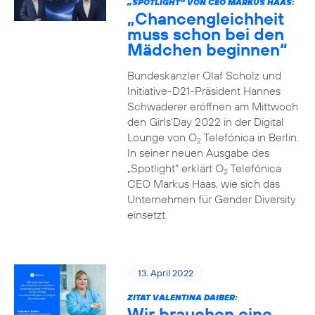
„SPOTLIGHT“ VON CEO MARKUS HAAS:
„Chancengleichheit
muss schon bei den
Mädchen beginnen“
Bundeskanzler Olaf Scholz und
Initiative-D21-Präsident Hannes
Schwaderer eröffnen am Mittwoch
den Girls‘Day 2022 in der Digital
Lounge von O
Telefónica in Berlin.
2
In seiner neuen Ausgabe des
„Spotlight“ erklärt O
Telefónica
2
CEO Markus Haas, wie sich das
Unternehmen für Gender Diversity
einsetzt.
13. April 2022
ZITAT VALENTINA DAIBER:
Wir brauchen eine