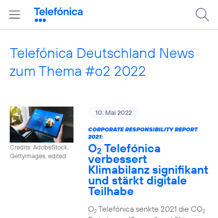
Telefónica Deutschland News
zum Thema #o2 2022
10. Mai 2022
CORPORATE RESPONSIBILITY REPORT
2021:
O
Telefónica
Credits: AdobeStock,
2
verbessert
Gettyimages, edited
Klimabilanz signifikant
und stärkt digitale
Teilhabe
O
Telefónica senkte 2021 die CO
2
2