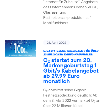
“Internet für Zuhause”-Angebote
des Unternehmens neben VDSL,
Glasfaser und
Festnetzersatzprodukten auf
Mobilfunkbasis.
26. April 2022
GIGABIT-GESCHWINDIGKEIT FÜR ÜBER
22 MILLIONEN KABEL-HAUSHALTE:
O
startet zum 20.
2
Markengeburtstag 1
Gbit/s Kabelangebot
ab 29,99 Euro
monatlich
O
erweitert seine Gigabit-
2
Festnetzabdeckung deutlich: Ab
dem 3. Mai 2022 vermarktet O
an
2
über 22 Millionen Kabel-