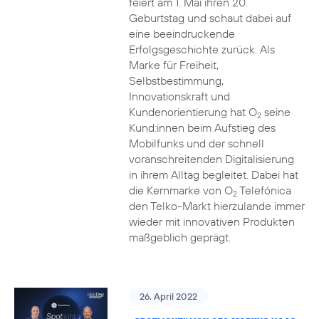
feiert am 1. Mai ihren 20.
Geburtstag und schaut dabei auf
eine beeindruckende
Erfolgsgeschichte zurück. Als
Marke für Freiheit,
Selbstbestimmung,
Innovationskraft und
Kundenorientierung hat O
seine
2
Kund:innen beim Aufstieg des
Mobilfunks und der schnell
voranschreitenden Digitalisierung
in ihrem Alltag begleitet. Dabei hat
die Kernmarke von O
Telefónica
2
den Telko-Markt hierzulande immer
wieder mit innovativen Produkten
maßgeblich geprägt.
26. April 2022