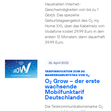
Haushalten Internet-
Geschwindigkeiten von bis zu 1
Gbit/s. Das spezielle
Geburtstagsangebot des O
my
2
Home XXL über das Kabelnetz von
Vodafone kostet 29,99 Euro in den
ersten 12 Monaten, dann dauerhaft
39,99 Euro.
26. April 2022
TARIFINNOVATION ZUM 20.
MARKENGEBURTSTAG VON O
:
2
O
Grow – der erste
2
wachsende
Mobilfunktarif
Deutschlands
Die Telekommunikationsmarke O
2