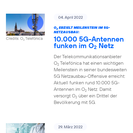
04. April 2022
O
ERZIELT MEILENSTEIN IM 5G-
2
NETZAUSBAU:
10.000 5G-Antennen
Credits: O
Telefónica
2
funken im O
Netz
2
Der Telekommunikationsanbieter
O
Telefónica hat einen wichtigen
2
Meilenstein in seiner bundesweiten
5G Netzausbau-Offensive erreicht:
Aktuell funken rund 10.000 5G-
Antennen im O
Netz. Damit
2
versorgt O
über ein Drittel der
2
Bevölkerung mit 5G.
29. März 2022