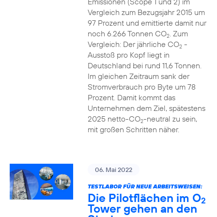
Emissionen (Scope 1 und 2) im
Vergleich zum Bezugsjahr 2015 um
97 Prozent und emittierte damit nur
noch 6.266 Tonnen CO
. Zum
2
Vergleich: Der jährliche CO
-
2
Ausstoß pro Kopf liegt in
Deutschland bei rund 11,6 Tonnen.
Im gleichen Zeitraum sank der
Stromverbrauch pro Byte um 78
Prozent. Damit kommt das
Unternehmen dem Ziel, spätestens
2025 netto-CO
-neutral zu sein,
2
mit großen Schritten näher.
06. Mai 2022
TESTLABOR FÜR NEUE ARBEITSWEISEN:
Die Pilotflächen im O
2
Tower gehen an den