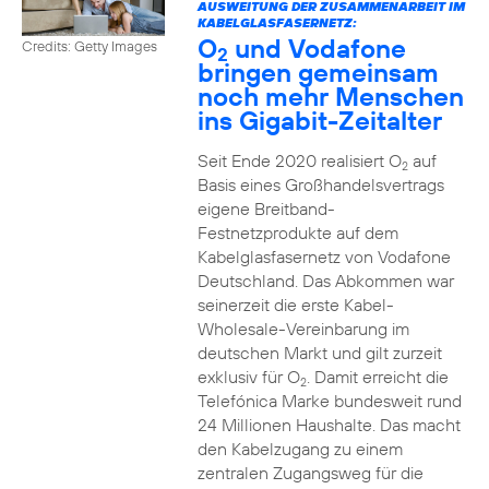
AUSWEITUNG DER ZUSAMMENARBEIT IM
KABELGLASFASERNETZ:
O
und Vodafone
Credits: Getty Images
2
bringen gemeinsam
noch mehr Menschen
ins Gigabit-Zeitalter
Seit Ende 2020 realisiert O
auf
2
Basis eines Großhandelsvertrags
eigene Breitband-
Festnetzprodukte auf dem
Kabelglasfasernetz von Vodafone
Deutschland. Das Abkommen war
seinerzeit die erste Kabel-
Wholesale-Vereinbarung im
deutschen Markt und gilt zurzeit
exklusiv für O
. Damit erreicht die
2
Telefónica Marke bundesweit rund
24 Millionen Haushalte. Das macht
den Kabelzugang zu einem
zentralen Zugangsweg für die