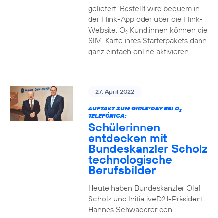
geliefert. Bestellt wird bequem in
der Flink-App oder über die Flink-
Website. O
Kund:innen können die
2
SIM-Karte ihres Starterpakets dann
ganz einfach online aktivieren.
27. April 2022
AUFTAKT ZUM GIRLS’DAY BEI O
2
TELEFÓNICA:
Schülerinnen
entdecken mit
Bundeskanzler Scholz
technologische
Berufsbilder
Heute haben Bundeskanzler Olaf
Scholz und InitiativeD21-Präsident
Hannes Schwaderer den