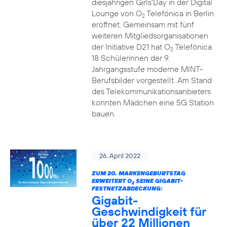
diesjährigen Girls‘Day in der Digital
Lounge von O
Telefónica in Berlin
2
eröffnet. Gemeinsam mit fünf
weiteren Mitgliedsorganisationen
der Initiative D21 hat O
Telefónica
2
18 Schülerinnen der 9.
Jahrgangsstufe moderne MINT-
Berufsbilder vorgestellt. Am Stand
des Telekommunikationsanbieters
konnten Mädchen eine 5G Station
bauen.
26. April 2022
ZUM 20. MARKENGEBURTSTAG
ERWEITERT O
SEINE GIGABIT-
2
FESTNETZABDECKUNG:
Gigabit-
Geschwindigkeit für
über 22 Millionen