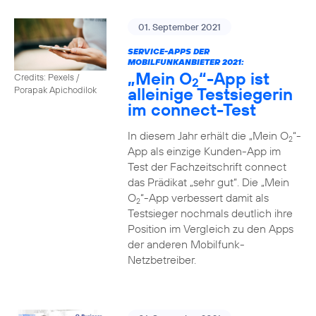
01. September 2021
SERVICE-APPS DER
MOBILFUNKANBIETER 2021:
„Mein O
“-App ist
Credits: Pexels /
2
alleinige Testsiegerin
Porapak Apichodilok
im connect-Test
In diesem Jahr erhält die „Mein O
“-
2
App als einzige Kunden-App im
Test der Fachzeitschrift connect
das Prädikat „sehr gut“. Die „Mein
O
“-App verbessert damit als
2
Testsieger nochmals deutlich ihre
Position im Vergleich zu den Apps
der anderen Mobilfunk-
Netzbetreiber.