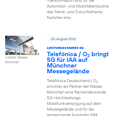
Transformation sind für die
Automobil- und Mobilitätsindustrie
das Trend- und Zukunftsthema
Nummer eins.
05. August 2021
LEISTUNGSSTARKES 5G:
Telefónica / O
bringt
2
Credits: Messe
5G für IAA auf
München
Münchner
Messegelände
Telefónica Deutschland / O
2
errichtet als Partner der Messe
München eine flächendeckende
5G-Hochleistungs-
Mobilfunkversorgung auf dem
Messegelände und für die
angrenzende Autobahn A94.