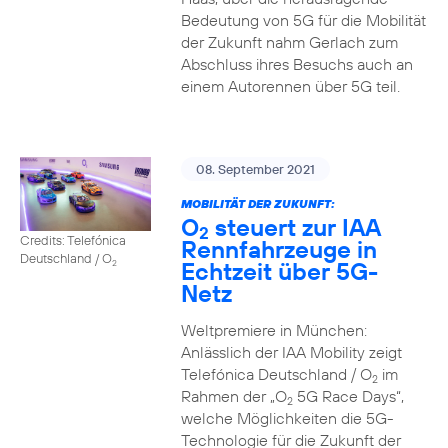
Bedeutung von 5G für die Mobilität
der Zukunft nahm Gerlach zum
Abschluss ihres Besuchs auch an
einem Autorennen über 5G teil.
08. September 2021
MOBILITÄT DER ZUKUNFT:
O
steuert zur IAA
2
Credits: Telefónica
Rennfahrzeuge in
Deutschland / O
Echtzeit über 5G-
2
Netz
Weltpremiere in München:
Anlässlich der IAA Mobility zeigt
Telefónica Deutschland / O
im
2
Rahmen der „O
5G Race Days“,
2
welche Möglichkeiten die 5G-
Technologie für die Zukunft der