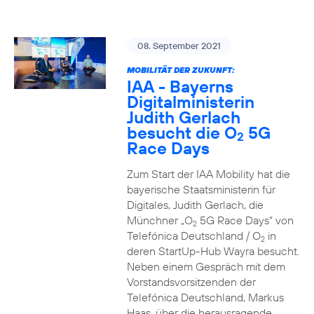
08. September 2021
MOBILITÄT DER ZUKUNFT:
IAA - Bayerns
Digitalministerin
Judith Gerlach
besucht die O
5G
2
Race Days
Zum Start der IAA Mobility hat die
bayerische Staatsministerin für
Digitales, Judith Gerlach, die
Münchner „O
5G Race Days“ von
2
Telefónica Deutschland / O
in
2
deren StartUp-Hub Wayra besucht.
Neben einem Gespräch mit dem
Vorstandsvorsitzenden der
Telefónica Deutschland, Markus
Haas, über die herausragende