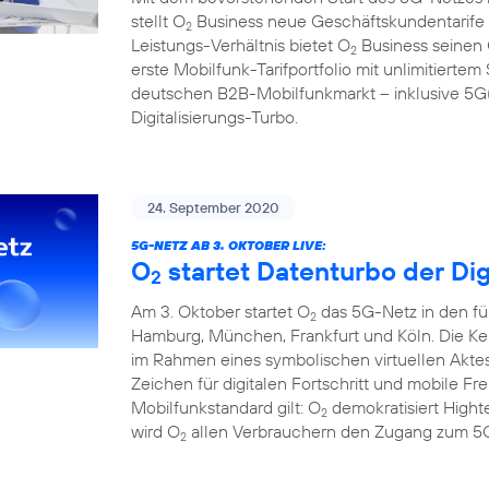
stellt O
Business neue Geschäftskundentarife f
2
Leistungs-Verhältnis bietet O
Business seinen
2
erste Mobilfunk-Tarifportfolio mit unlimitier
deutschen B2B-Mobilfunkmarkt – inklusive 5G(1
Digitalisierungs-Turbo.
24. September 2020
5G-NETZ AB 3. OKTOBER LIVE:
O
startet Datenturbo der Dig
2
Am 3. Oktober startet O
das 5G-Netz in den fü
2
Hamburg, München, Frankfurt und Köln. Die Ke
im Rahmen eines symbolischen virtuellen Aktes
Zeichen für digitalen Fortschritt und mobile F
Mobilfunkstandard gilt: O
demokratisiert Hight
2
wird O
allen Verbrauchern den Zugang zum 5G
2