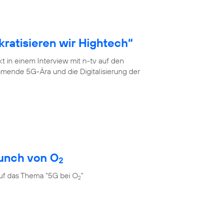
ratisieren wir Hightech“
 in einem Interview mit n-tv auf den
mende 5G-Ära und die Digitalisierung der
unch von O
2
uf das Thema "5G bei O
"
2