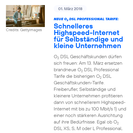
01. März 2018
NEUE O
DSL PROFESSIONAL TARIFE:
2
Schnelleres
Credits: Gettyimages
Highspeed-Internet
für Selbständige und
kleine Unternehmen
O
DSL Geschäftskunden dürfen
2
sich freuen: Am 13. März ersetzen
brandneue O
DSL Professional
2
Tarife die bisherigen O
DSL
2
Geschäftskunden-Tarife.
Freiberufler, Selbständige und
kleinere Unternehmen profitieren
dann von schnellerem Highspeed-
Internet mit bis zu 100 Mbit/s 1) und
einer noch stärkeren Ausrichtung
auf ihre Bedürfnisse. Egal ob O
2
DSL XS, S, M oder L Professional,