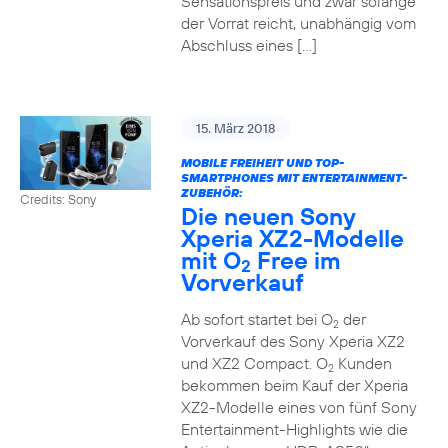
Sensationspreis und zwar solange
der Vorrat reicht, unabhängig vom
Abschluss eines […]
15. März 2018
MOBILE FREIHEIT UND TOP-
SMARTPHONES MIT ENTERTAINMENT-
ZUBEHÖR:
Credits: Sony
Die neuen Sony
Xperia XZ2-Modelle
mit O
Free im
2
Vorverkauf
Ab sofort startet bei O
der
2
Vorverkauf des Sony Xperia XZ2
und XZ2 Compact. O
Kunden
2
bekommen beim Kauf der Xperia
XZ2-Modelle eines von fünf Sony
Entertainment-Highlights wie die