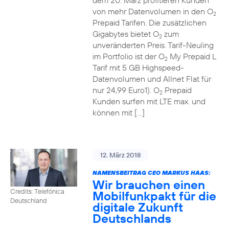
dem 20. März profitieren Kunden
von mehr Datenvolumen in den O
2
Prepaid Tarifen. Die zusätzlichen
Gigabytes bietet O
zum
2
unveränderten Preis. Tarif-Neuling
im Portfolio ist der O
My Prepaid L
2
Tarif mit 5 GB Highspeed-
Datenvolumen und Allnet Flat für
nur 24,99 Euro1). O
Prepaid
2
Kunden surfen mit LTE max. und
können mit […]
12. März 2018
NAMENSBEITRAG CEO MARKUS HAAS:
Wir brauchen einen
Credits: Telefónica
Mobilfunkpakt für die
Deutschland
digitale Zukunft
Deutschlands