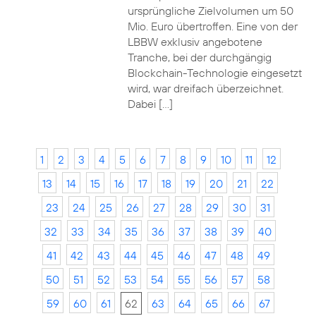
ursprüngliche Zielvolumen um 50
Mio. Euro übertroffen. Eine von der
LBBW exklusiv angebotene
Tranche, bei der durchgängig
Blockchain-Technologie eingesetzt
wird, war dreifach überzeichnet.
Dabei […]
1
2
3
4
5
6
7
8
9
10
11
12
13
14
15
16
17
18
19
20
21
22
23
24
25
26
27
28
29
30
31
32
33
34
35
36
37
38
39
40
41
42
43
44
45
46
47
48
49
50
51
52
53
54
55
56
57
58
59
60
61
62
63
64
65
66
67