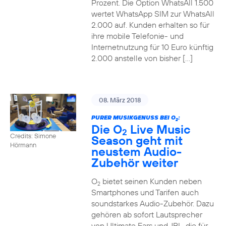
Prozent. Die Option WhatsAll 1.500
wertet WhatsApp SIM zur WhatsAll
2.000 auf. Kunden erhalten so für
ihre mobile Telefonie- und
Internetnutzung für 10 Euro künftig
2.000 anstelle von bisher […]
08. März 2018
PURER MUSIKGENUSS BEI O
:
2
Die O
Live Music
2
Credits: Simone
Season geht mit
Hörmann
neustem Audio-
Zubehör weiter
O
bietet seinen Kunden neben
2
Smartphones und Tarifen auch
soundstarkes Audio-Zubehör. Dazu
gehören ab sofort Lautsprecher
von Ultimate Ears und JBL, die für