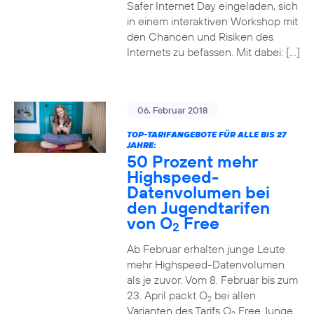
Safer Internet Day eingeladen, sich
in einem interaktiven Workshop mit
den Chancen und Risiken des
Internets zu befassen. Mit dabei: […]
06. Februar 2018
TOP-TARIFANGEBOTE FÜR ALLE BIS 27
JAHRE:
50 Prozent mehr
Highspeed-
Datenvolumen bei
den Jugendtarifen
von O
Free
2
Ab Februar erhalten junge Leute
mehr Highspeed-Datenvolumen
als je zuvor. Vom 8. Februar bis zum
23. April packt O
bei allen
2
Varianten des Tarifs O
Free Junge