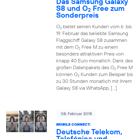
Das Samsung Galaxy
S8 und O
Free zum
2
Sonderpreis
O
bietet seinen Kunden vom 6. bis
2
19. Februar das beliebte Samsung
Flaggschiff Galaxy S8 zusammen
mit dem O
Free M zu einem
2
besonders attraktiven Preis von
knapp 40 Euro monatlich. Dank des
großen Datenpakets des O
Free M
2
können O
Kunden zum Beispiel bis
2
zu 30 Stunden monatlich mit ihrem
Galaxy S8 via WhatsApp, […]
08. Februar 2018
MOBILE CONNECT:
Deutsche Telekom,
Telefónica und