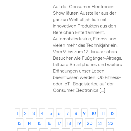
Auf der Consumer Electronics
Show läuten Aussteller aus der
ganzen Welt alljährlich mit
innovativen Produkten aus den
Bereichen Entertainment,
Automobilindustrie, Fitness und
vielen mehr das Technikjahr ein.
Vom 9. bis zum 12. Januar sehen
Besucher wie Fußgänger-Airbags,
faltbare Smartphones und weitere
Erfindungen unser Leben
beeinflussen werden. Ob Fitness-
oder IoT- Begeisterter, auf der
Consumer Electronics […]
1
2
3
4
5
6
7
8
9
10
11
12
13
14
15
16
17
18
19
20
21
22